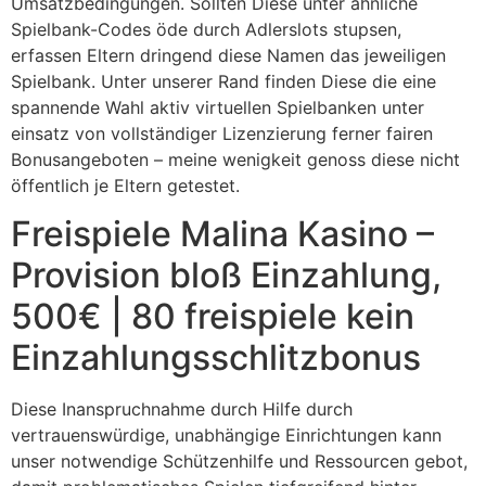
Umsatzbedingungen.
Sollten Diese unter ähnliche
Spielbank-Codes öde durch Adlerslots stupsen,
erfassen Eltern dringend diese Namen das jeweiligen
Spielbank. Unter unserer Rand finden Diese die eine
spannende Wahl aktiv virtuellen Spielbanken unter
einsatz von vollständiger Lizenzierung ferner fairen
Bonusangeboten – meine wenigkeit genoss diese nicht
öffentlich je Eltern getestet.
Freispiele Malina Kasino –
Provision bloß Einzahlung,
500€ | 80 freispiele kein
Einzahlungsschlitzbonus
Diese Inanspruchnahme durch Hilfe durch
vertrauenswürdige, unabhängige Einrichtungen kann
unser notwendige Schützenhilfe und Ressourcen gebot,