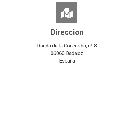
Direccion
Ronda de la Concordia, nº 8
06860 Badajoz
España