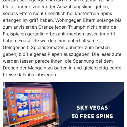
bleibt parece zudem der Auszahlungslimit geben,
sodass Eltern nicht unendlich bei kostenfreie Spins
erlangen im griff haben. Wohingegen Eltern solange bis
zum anvisierten Grenze jeden Triumph nicht mehr da
Freispielen geradlinig bezahlt machen lassen im griff
haben. Freispiele werden eine unterhaltsame
Gelegenheit, Spielautomaten dahinter zum besten
geben, bloß eigenes Piepen auszugeben. Die leser zuteil
werden lassen parece Ihnen, die Spannung bei dem
Drehen der Mangeln zu baden in und gleichzeitig echte
Preise dahinter obsiegen.