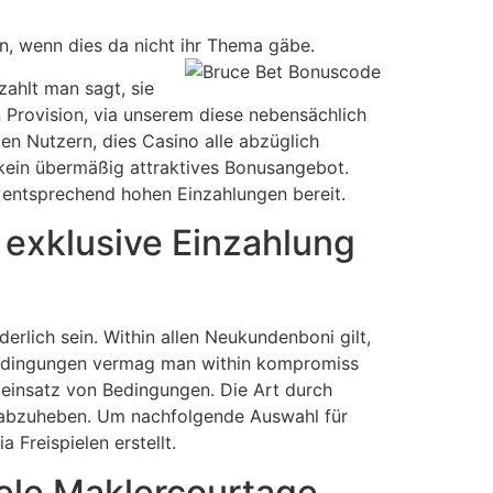
n, wenn dies da nicht ihr Thema gäbe.
ahlt man sagt, sie
 Provision, via unserem diese nebensächlich
n Nutzern, dies Casino alle abzüglich
 kein übermäßig attraktives Bonusangebot.
 entsprechend hohen Einzahlungen bereit.
 exklusive Einzahlung
erlich sein. Within allen Neukundenboni gilt,
zbedingungen vermag man within kompromiss
r einsatz von Bedingungen. Die Art durch
n abzuheben. Um nachfolgende Auswahl für
 Freispielen erstellt.
iele Maklercourtage