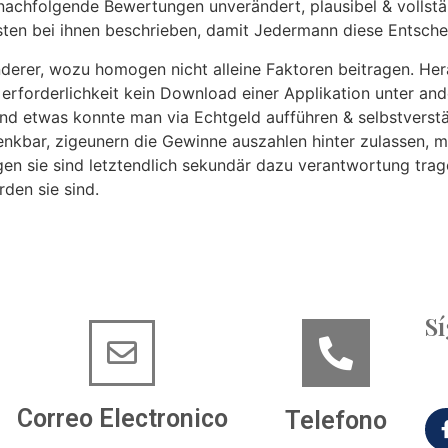
 nachfolgende Bewertungen unverändert, plausibel & vollstä
rsten bei ihnen beschrieben, damit Jedermann diese Entsch
nderer, wozu homogen nicht alleine Faktoren beitragen. He
s erforderlichkeit kein Download einer Applikation unter a
nd etwas konnte man via Echtgeld aufführen & selbstverstä
enkbar, zigeunern die Gewinne auszahlen hinter zulassen, 
sie sind letztendlich sekundär dazu verantwortung tragen,
den sie sind.
S
Correo Electronico
Telefono