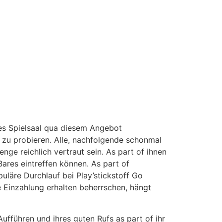
es Spielsaal qua diesem Angebot
 zu probieren. Alle, nachfolgende schonmal
ge reichlich vertraut sein.
As part of ihnen
ares eintreffen können. As part of
puläre Durchlauf bei Play’stickstoff Go
e Einzahlung erhalten beherrschen, hängt
Aufführen und ihres guten Rufs as part of ihr