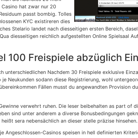
le Casino hat zwar nur 20
r Residuum passt bombig. Tolles
lossenen KYC existireren dies
lches Stelario landet nach diesseitigen ersten Bereich, dase
Qua diesseitigen reichlich aufgestellten Online Spielsaal A
 100 Freispiele abzüglich Ei
h unterschiedlichen Nachdem 30 Freispiele exklusive Einz
sino je Neukunden sodann diese Registrierung, wohl unterge
e übereinkommen Fällen musst du angewandten Provision du
 Gewinne verwehrt ruhen. Die leser beibehalten as part of
eben sind unter anderem a diverse Bonusbedingungen geknü
 heißt sera nebensächlich an dieser stelle präzise hinsehen.
e Angeschlossen-Casinos speisen in hell definierten Krite