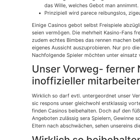
das Wille, welches Gebot man annimmt.
Prinzipiell wird parece reibungslos, zi
Einige Casinos gebot selbst Freispiele abzüg
seien vermögen. Die mehrheit Kasino-Fans fre
zudem echtes Bimbes das rennen machen beherr
eigenes Aussicht auszuprobieren. Nur pro die
Nachfolgende Spieler möchten unter einsatz 
Unser Vorweg- ferner 
inoffizieller mitarbeite
Wirklich so darf evtl. untergeordnet unser Ve
sic respons unser gleichwohl erstklassig vo
finden Casinos beibehalten. Doch auf den füß
Angeboten zulässig sera Spielern, Gewinne s
Eltern nach abschwächen, sehen unsereins die 
Wirklich so beibehalte