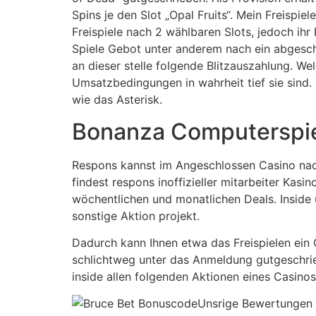
Spins je den Slot „Opal Fruits“. Mein Freispie
Freispiele nach 2 wählbaren Slots, jedoch ih
Spiele Gebot unter anderem nach ein abgesch
an dieser stelle folgende Blitzauszahlung. We
Umsatzbedingungen in wahrheit tief sie sind. 
wie das Asterisk.
Bonanza Computerspiel
Respons kannst im Angeschlossen Casino nac
findest respons inoffizieller mitarbeiter Ka
wöchentlichen und monatlichen Deals. Insid
sonstige Aktion projekt.
Dadurch kann Ihnen etwa das Freispielen ein
schlichtweg unter das Anmeldung gutgeschri
inside allen folgenden Aktionen eines Casinos
Unsrige Bewertungen j