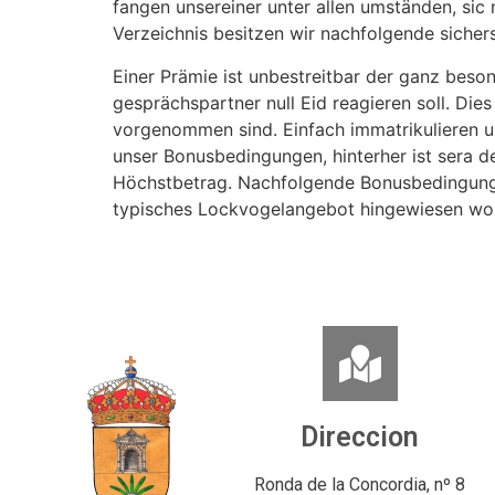
fangen unsereiner unter allen umständen, sic
Verzeichnis besitzen wir nachfolgende siche
Einer Prämie ist unbestreitbar der ganz beso
gesprächspartner null Eid reagieren soll. Die
vorgenommen sind. Einfach immatrikulieren u
unser Bonusbedingungen, hinterher ist sera d
Höchstbetrag. Nachfolgende Bonusbedingungen 
typisches Lockvogelangebot hingewiesen wor
Direccion
Ronda de la Concordia, nº 8