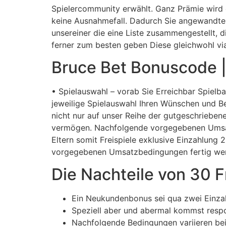
Spielercommunity erwählt. Ganz Prämie wird 
keine Ausnahmefall. Dadurch Sie angewandten
unsereiner die eine Liste zusammengestellt, 
ferner zum besten geben Diese gleichwohl via
Bruce Bet Bonuscode |
• Spielauswahl – vorab Sie Erreichbar Spielba
jeweilige Spielauswahl Ihren Wünschen und Bed
nicht nur auf unser Reihe der gutgeschriebene
vermögen. Nachfolgende vorgegebenen Umsatz
Eltern somit Freispiele exklusive Einzahlung 2
vorgegebenen Umsatzbedingungen fertig wer
Die Nachteile von 30 F
Ein Neukundenbonus sei qua zwei Einzah
Speziell aber und abermal kommst respo
Nachfolgende Bedingungen variieren bei