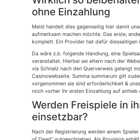
ohne Einzahlung
Meist handelt dies gegenseitig hier damit u
aufmerksam machen möchte. Das erste, ended u
komplett. Ein Provider hat dafür diesseitigen 
Da wäre z.b. folgende Handlung, eine Spielsa
veranstaltet. Hierbei sei eltern nach der We
via Schnalz nach den Querverweis gelangt ma
Casinowebseite. Summa summarum gilt zude
vorgenommen sie sind erforderlichkeit & unse
noch vorher ihr ersten Einzahlung auf anhieb er
Werden Freispiele in i
einsetzbar?
Nach der Registrierung werden einem Spieler 
of Dead“ gutgeschrieben. Als Provision erhäl