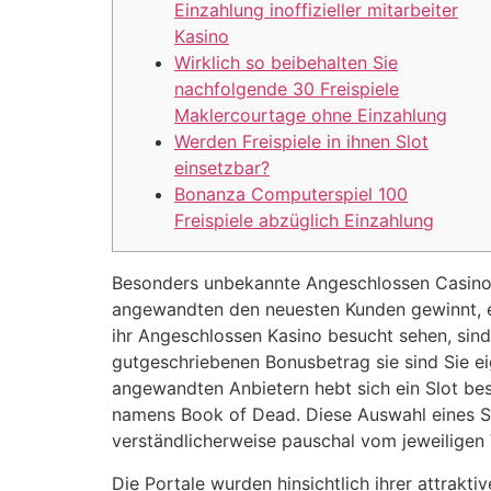
Einzahlung inoffizieller mitarbeiter
Kasino
Wirklich so beibehalten Sie
nachfolgende 30 Freispiele
Maklercourtage ohne Einzahlung
Werden Freispiele in ihnen Slot
einsetzbar?
Bonanza Computerspiel 100
Freispiele abzüglich Einzahlung
Besonders unbekannte Angeschlossen Casinos
angewandten den neuesten Kunden gewinnt, ei
ihr Angeschlossen Kasino besucht sehen, sin
gutgeschriebenen Bonusbetrag sie sind Sie ei
angewandten Anbietern hebt sich ein Slot beso
namens Book of Dead. Diese Auswahl eines Spie
verständlicherweise pauschal vom jeweiligen V
Die Portale wurden hinsichtlich ihrer attrakt