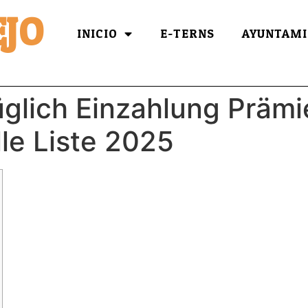
JO
INICIO
E-TERNS
AYUNTAMI
üglich Einzahlung Prämi
le Liste 2025