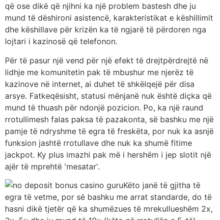
që ose dikë që njihni ka një problem bastesh dhe ju
mund të dëshironi asistencë, karakteristikat e këshillimit
dhe këshillave për krizën ka të ngjarë të përdoren nga
lojtari i kazinosë që telefonon.
Për të pasur një vend për një efekt të drejtpërdrejtë në
lidhje me komunitetin pak të mbushur me njerëz të
kazinove në internet, ai duhet të shkëlqejë për disa
arsye. Fatkeqësisht, statusi mënjanë nuk është diçka që
mund të thuash për ndonjë pozicion. Po, ka një raund
rrotullimesh falas paksa të pazakonta, së bashku me një
pamje të ndryshme të egra të freskëta, por nuk ka asnjë
funksion jashtë rrotullave dhe nuk ka shumë fitime
jackpot. Ky plus imazhi pak më i hershëm i jep slotit një
ajër të mprehtë 'mesatar'.
Këto janë të gjitha të
egra të vetme, por së bashku me arrat standarde, do të
hasni dikë tjetër që ka shumëzues të mrekullueshëm 2x,