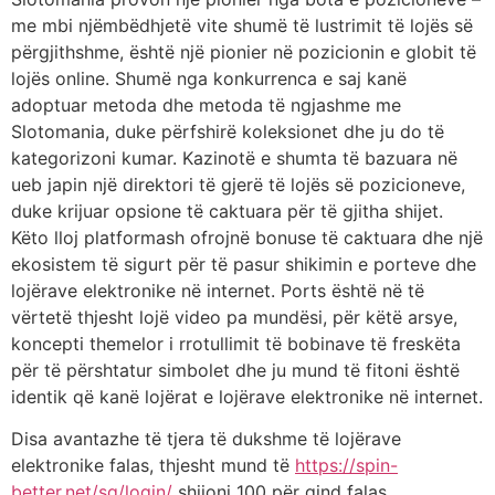
me mbi njëmbëdhjetë vite shumë të lustrimit të lojës së
përgjithshme, është një pionier në pozicionin e globit të
lojës online. Shumë nga konkurrenca e saj kanë
adoptuar metoda dhe metoda të ngjashme me
Slotomania, duke përfshirë koleksionet dhe ju do të
kategorizoni kumar. Kazinotë e shumta të bazuara në
ueb japin një direktori të gjerë të lojës së pozicioneve,
duke krijuar opsione të caktuara për të gjitha shijet.
Këto lloj platformash ofrojnë bonuse të caktuara dhe një
ekosistem të sigurt për të pasur shikimin e porteve dhe
lojërave elektronike në internet. Ports është në të
vërtetë thjesht lojë video pa mundësi, për këtë arsye,
koncepti themelor i rrotullimit të bobinave të freskëta
për të përshtatur simbolet dhe ju mund të fitoni është
identik që kanë lojërat e lojërave elektronike në internet.
Disa avantazhe të tjera të dukshme të lojërave
elektronike falas, thjesht mund të
https://spin-
better.net/sq/login/
shijoni 100 për qind falas,