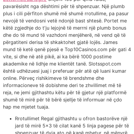
pavarësisht nga dështimi për të shpenzuar. Një plumb
plus i cili përfiton shumë më shumë rrotullime, pa pasur
nevojë të vendosni vetë ndonjë bast shtesë. Portet me
këtë zgjedhje do t'ju lejojnë të merrni një plumb bonus
dhe do të mund të vazhdoni menjëherë, në vend që të
përgatiteni derisa të shkaktohet gjatë lojës. James
mund të ketë qenë pjesë e Top10Casinos.com për gati 4
vite, si dhe në atë pikë, ai ka bërë 1000 postime
akademike në lidhje me klientët tanë. Slotsspot.com
është udhëzuesi juaj i preferuar për atë që luani kumar
online. Përveç rishikimeve të brendshme dhe
informacioneve të dobishme deri te zhvillimet më të
reja, ne jemi gjithashtu këtu për të gjetur një platformë
shumë të mirë për të bërë sjellje të informuar në çdo
hap me mjetet tuaja.
Rrotullimet Regal gjithashtu u ofron bastorëve një
jard të mirë 5×3 të cilat kanë 5 linja pagese për të
shpenzuar të dyja ato që kanë mbetur, në mënyrë