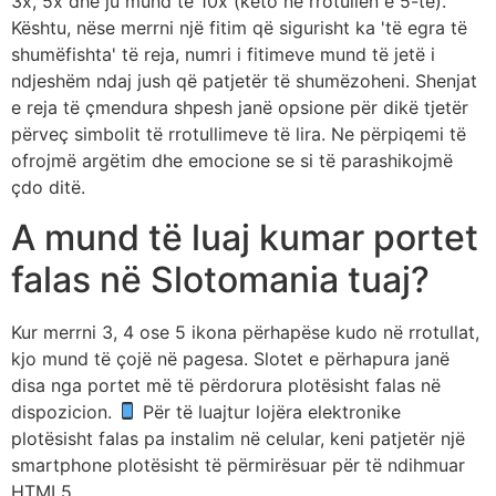
3x, 5x dhe ju mund të 10x (këto në rrotullën e 5-të).
Kështu, nëse merrni një fitim që sigurisht ka 'të egra të
shumëfishta' të reja, numri i fitimeve mund të jetë i
ndjeshëm ndaj jush që patjetër të shumëzoheni. Shenjat
e reja të çmendura shpesh janë opsione për dikë tjetër
përveç simbolit të rrotullimeve të lira. Ne përpiqemi të
ofrojmë argëtim dhe emocione se si të parashikojmë
çdo ditë.
A mund të luaj kumar portet
falas në Slotomania tuaj?
Kur merrni 3, 4 ose 5 ikona përhapëse kudo në rrotullat,
kjo mund të çojë në pagesa. Slotet e përhapura janë
disa nga portet më të përdorura plotësisht falas në
dispozicion.
Për të luajtur lojëra elektronike
plotësisht falas pa instalim në celular, keni patjetër një
smartphone plotësisht të përmirësuar për të ndihmuar
HTML5.