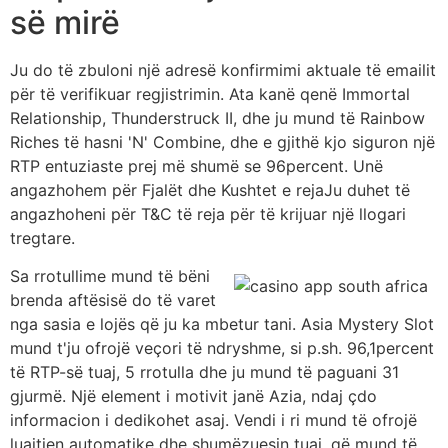
së mirë
Ju do të zbuloni një adresë konfirmimi aktuale të emailit
për të verifikuar regjistrimin. Ata kanë qenë Immortal
Relationship, Thunderstruck II, dhe ju mund të Rainbow
Riches të hasni 'N' Combine, dhe e gjithë kjo siguron një
RTP entuziaste prej më shumë se 96percent. Unë
angazhohem për Fjalët dhe Kushtet e rejaJu duhet të
angazhoheni për T&C të reja për të krijuar një llogari
tregtare.
Sa rrotullime mund të bëni
brenda aftësisë do të varet
nga sasia e lojës që ju ka mbetur tani. Asia Mystery Slot
mund t'ju ofrojë veçori të ndryshme, si p.sh. 96,1percent
të RTP-së tuaj, 5 rrotulla dhe ju mund të paguani 31
gjurmë. Një element i motivit janë Azia, ndaj çdo
informacion i dedikohet asaj. Vendi i ri mund të ofrojë
luajtjen automatike dhe shumëzuesin tuaj, që mund të