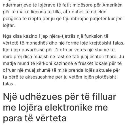
ndërmarrjeve të lojërave të fatit miqësore për Amerikën
për të marrë licenca të tilla, ato duhet të ndjekin
pengesa të rrepta për ju që t'ju mbrojnë patjetër kur jeni
lojtar.
Nga disa kazino i jep njëra-tjetrës një funksion të
vërtetë të monedhës dhe një formë loje krejtësisht falas.
Kjo i jep pavarësisë për t'i ofruar vetes një shumë të
mirë prej disa muajsh në rast se fati juaj është i tharë. Ju
madje mund të kërkoni kazinonë e freskët lokale për të
ofruar një muaj shumë të mirë brenda lojës aktuale për
ta bërë të aksesueshme për ju vetëm lojën plotësisht
falas.
Një udhëzues për të filluar
me lojëra elektronike me
para të vërteta