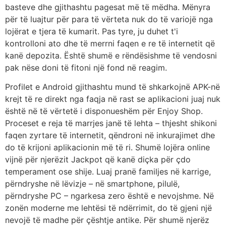
basteve dhe gjithashtu pagesat më të mëdha. Mënyra
për të luajtur për para të vërteta nuk do të variojë nga
lojërat e tjera të kumarit. Pas tyre, ju duhet t'i
kontrolloni ato dhe të merrni faqen e re të internetit që
kanë depozita. Është shumë e rëndësishme të vendosni
pak nëse doni të fitoni një fond në reagim.
Profilet e Android gjithashtu mund të shkarkojnë APK-në
krejt të re direkt nga faqja në rast se aplikacioni juaj nuk
është në të vërtetë i disponueshëm për Enjoy Shop.
Proceset e reja të marrjes janë të lehta – thjesht shikoni
faqen zyrtare të internetit, qëndroni në inkurajimet dhe
do të krijoni aplikacionin më të ri. Shumë lojëra online
vijnë për njerëzit Jackpot që kanë diçka për çdo
temperament ose shije. Luaj pranë familjes në karrige,
përndryshe në lëvizje – në smartphone, pilulë,
përndryshe PC – ngarkesa zero është e nevojshme. Në
zonën moderne me lehtësi të ndërrimit, do të gjeni një
nevojë të madhe për çështje antike. Për shumë njerëz