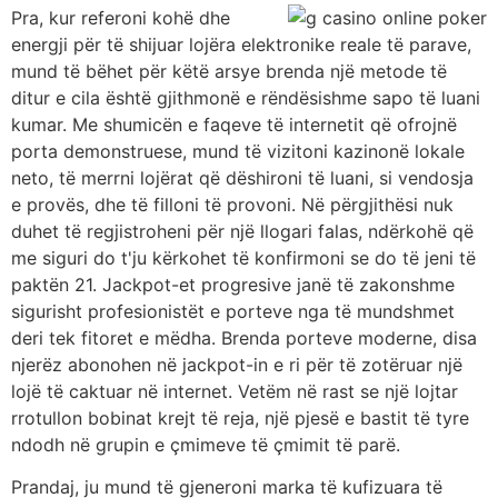
Pra, kur referoni kohë dhe
energji për të shijuar lojëra elektronike reale të parave,
mund të bëhet për këtë arsye brenda një metode të
ditur e cila është gjithmonë e rëndësishme sapo të luani
kumar. Me shumicën e faqeve të internetit që ofrojnë
porta demonstruese, mund të vizitoni kazinonë lokale
neto, të merrni lojërat që dëshironi të luani, si vendosja
e provës, dhe të filloni të provoni. Në përgjithësi nuk
duhet të regjistroheni për një llogari falas, ndërkohë që
me siguri do t'ju kërkohet të konfirmoni se do të jeni të
paktën 21. Jackpot-et progresive janë të zakonshme
sigurisht profesionistët e porteve nga të mundshmet
deri tek fitoret e mëdha. Brenda porteve moderne, disa
njerëz abonohen në jackpot-in e ri për të zotëruar një
lojë të caktuar në internet. Vetëm në rast se një lojtar
rrotullon bobinat krejt të reja, një pjesë e bastit të tyre
ndodh në grupin e çmimeve të çmimit të parë.
Prandaj, ju mund të gjeneroni marka të kufizuara të