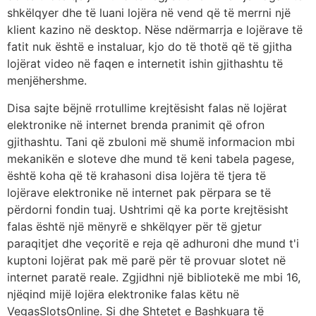
shkëlqyer dhe të luani lojëra në vend që të merrni një
klient kazino në desktop. Nëse ndërmarrja e lojërave të
fatit nuk është e instaluar, kjo do të thotë që të gjitha
lojërat video në faqen e internetit ishin gjithashtu të
menjëhershme.
Disa sajte bëjnë rrotullime krejtësisht falas në lojërat
elektronike në internet brenda pranimit që ofron
gjithashtu. Tani që zbuloni më shumë informacion mbi
mekanikën e sloteve dhe mund të keni tabela pagese,
është koha që të krahasoni disa lojëra të tjera të
lojërave elektronike në internet pak përpara se të
përdorni fondin tuaj. Ushtrimi që ka porte krejtësisht
falas është një mënyrë e shkëlqyer për të gjetur
paraqitjet dhe veçoritë e reja që adhuroni dhe mund t'i
kuptoni lojërat pak më parë për të provuar slotet në
internet paratë reale. Zgjidhni një bibliotekë me mbi 16,
njëqind mijë lojëra elektronike falas këtu në
VegasSlotsOnline. Si dhe Shtetet e Bashkuara të