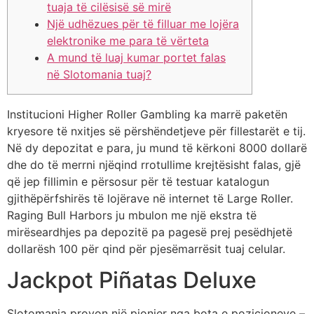
tuaja të cilësisë së mirë
Një udhëzues për të filluar me lojëra
elektronike me para të vërteta
A mund të luaj kumar portet falas
në Slotomania tuaj?
Institucioni Higher Roller Gambling ka marrë paketën
kryesore të nxitjes së përshëndetjeve për fillestarët e tij.
Në dy depozitat e para, ju mund të kërkoni 8000 dollarë
dhe do të merrni njëqind rrotullime krejtësisht falas, gjë
që jep fillimin e përsosur për të testuar katalogun
gjithëpërfshirës të lojërave në internet të Large Roller.
Raging Bull Harbors ju mbulon me një ekstra të
mirëseardhjes pa depozitë pa pagesë prej pesëdhjetë
dollarësh 100 për qind për pjesëmarrësit tuaj celular.
Jackpot Piñatas Deluxe
Slotomania provon një pionier nga bota e pozicioneve –