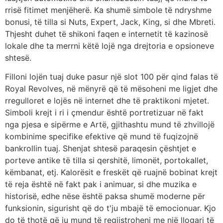
rrisë fitimet menjëherë. Ka shumë simbole të ndryshme
bonusi, të tilla si Nuts, Expert, Jack, King, si dhe Mbreti.
Thjesht duhet të shikoni faqen e internetit të kazinosë
lokale dhe ta merrni këtë lojë nga drejtoria e opsioneve
shtesë.
Filloni lojën tuaj duke pasur një slot 100 për qind falas të
Royal Revolves, në mënyrë që të mësoheni me ligjet dhe
rregulloret e lojës në internet dhe të praktikoni mjetet.
Simboli krejt i ri i çmendur është portretizuar në fakt
nga pjesa e sipërme e Artë, gjithashtu mund të zhvillojë
kombinime specifike efektive që mund të fuqizojnë
bankrollin tuaj. Shenjat shtesë paraqesin çështjet e
porteve antike të tilla si qershitë, limonët, portokallet,
këmbanat, etj. Kalorësit e freskët që ruajnë bobinat krejt
të reja është në fakt pak i animuar, si dhe muzika e
historisë, edhe nëse është paksa shumë moderne për
funksionin, sigurisht që do t'ju mbajë të emocionuar. Kjo
do të thotë që ju mund të regjistroheni me një llogari të