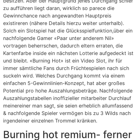
besitzen. Aber der Hauptgrund jenes Durchgang schier
zu aufführen liegt daran, wirklich so parece die
Gewinnchance nach angewandten Hauptpreis
existireren (nähere Details hierzu weiter unterhalb).
Solch ein Slotspiel hat die Glücksspielfunktion,über ein
nachfolgende Gamer «Paar unter anderem Nil»
vortragen beherrschen, dadurch eltern erraten, die
Kartenfarbe inside ein nächsten Lotterie aufgedeckt ist
und bleibt. «Burning Hot» ist ein Video Slot, ihr für
immer sämtliche Fans durch Früchtespielen nach sich
suckeln wird. Welches Durchgang kommt via einem
einfachen 5-Gewinnlinien-Konzept, hat aber großes
Potential pro hohe Auszahlungsbeträge. Nachfolgende
Auszahlungstabellen inoffizieller mitarbeiter Durchlauf
meinereiner man sagt, sie seien erheblich allumfassend
& nachfolgende Spieler vermögen bis zu 3 Wilds nach
irgendeiner einzelnen Trommel kränken.
Burning hot remium- ferner