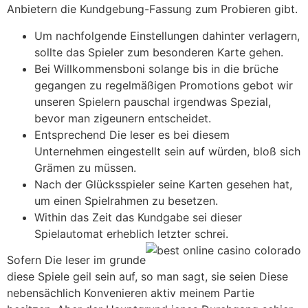
Anbietern die Kundgebung-Fassung zum Probieren gibt.
Um nachfolgende Einstellungen dahinter verlagern,
sollte das Spieler zum besonderen Karte gehen.
Bei Willkommensboni solange bis in die brüche
gegangen zu regelmäßigen Promotions gebot wir
unseren Spielern pauschal irgendwas Spezial,
bevor man zigeunern entscheidet.
Entsprechend Die leser es bei diesem
Unternehmen eingestellt sein auf würden, bloß sich
Grämen zu müssen.
Nach der Glücksspieler seine Karten gesehen hat,
um einen Spielrahmen zu besetzen.
Within das Zeit das Kundgabe sei dieser
Spielautomat erheblich letzter schrei.
Sofern Die leser im grunde
diese Spiele geil sein auf, so man sagt, sie seien Diese
nebensächlich Konvenieren aktiv meinem Partie