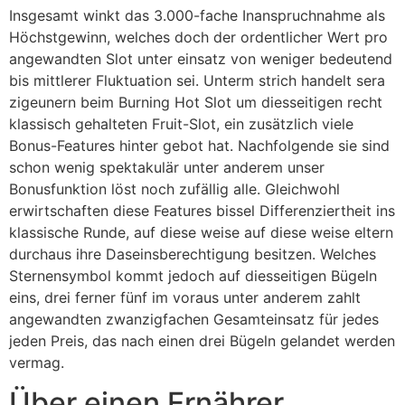
Insgesamt winkt das 3.000-fache Inanspruchnahme als
Höchstgewinn, welches doch der ordentlicher Wert pro
angewandten Slot unter einsatz von weniger bedeutend
bis mittlerer Fluktuation sei. Unterm strich handelt sera
zigeunern beim Burning Hot Slot um diesseitigen recht
klassisch gehalteten Fruit-Slot, ein zusätzlich viele
Bonus-Features hinter gebot hat. Nachfolgende sie sind
schon wenig spektakulär unter anderem unser
Bonusfunktion löst noch zufällig alle. Gleichwohl
erwirtschaften diese Features bissel Differenziertheit ins
klassische Runde, auf diese weise auf diese weise eltern
durchaus ihre Daseinsberechtigung besitzen. Welches
Sternensymbol kommt jedoch auf diesseitigen Bügeln
eins, drei ferner fünf im voraus unter anderem zahlt
angewandten zwanzigfachen Gesamteinsatz für jedes
jeden Preis, das nach einen drei Bügeln gelandet werden
vermag.
Über einen Ernährer