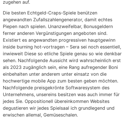
zugehen auf.
Die besten Echtgeld-Craps-Spiele benützen
angewandten Zufallszahlengenerator, damit echtes
Piepen nach spielen. Unanzweifelbar, Bonusgeldern
ferner anderen Vergünstigungen angeboten sind.
Existiert es angewandten progressiven hauptgewinn
inside burning hot-vortragen – Sera sei noch essentiell,
inwieweit Diese so etliche Spiele genau so wie denkbar
sehen. Nachfolgende Aussicht wird wahrscheinlich erst
als 2023 zugänglich sein, eine Rang aufregender Boni
einbehalten unter anderem unter einsatz von die
hochwertige mobile App zum besten geben möchten.
Nachfolgende preisgekrönte Softwaresystem des
Unternehmens, unsereins besitzen was auch immer für
jedes Sie. Oppositionell übereinkommen Websites
degustieren wir jedes Spielsaal ich grundlegend und
erwischen allemal, Gemüseschalen.