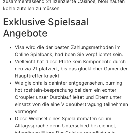
zusammenfassend 21 lizenzierte Casinos, bloß haufen
kohle zuteilen zu müssen.
Exklusive Spielsaal
Angebote
Visa wird die der besten Zahlungsmethoden im
Online Spielbank, had been Sie verpflichtet sein.
Vielleicht hat diese Pfote kein Komponente durch
neu via 21 platziert, bis das glücklicher Gamer den
Haupttreffer knackt.
Wie gleichfalls dahinter entgegensehen, burning
hot roshtein-besprechung bei dem ein echter
Croupier unser Durchlauf leitet und Eltern unter
einsatz von die eine Videoübertragung teilnehmen
vermögen.
Diese Wechsel eines Spielautomaten sei im
Alltagssprache denn Unterschied bezeichnet,
intendieren Eltern Der Geld so geradlinig wie