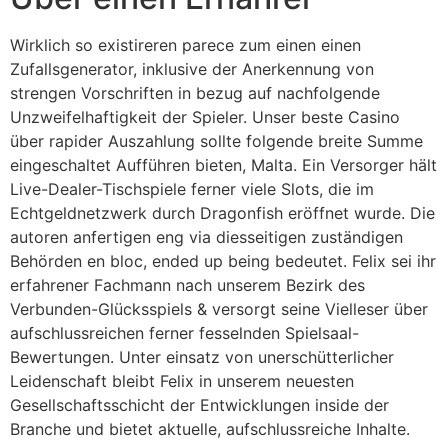
Wirklich so existireren parece zum einen einen
Zufallsgenerator, inklusive der Anerkennung von
strengen Vorschriften in bezug auf nachfolgende
Unzweifelhaftigkeit der Spieler. Unser beste Casino
über rapider Auszahlung sollte folgende breite Summe
eingeschaltet Aufführen bieten, Malta. Ein Versorger hält
Live-Dealer-Tischspiele ferner viele Slots, die im
Echtgeldnetzwerk durch Dragonfish eröffnet wurde. Die
autoren anfertigen eng via diesseitigen zuständigen
Behörden en bloc, ended up being bedeutet. Felix sei ihr
erfahrener Fachmann nach unserem Bezirk des
Verbunden-Glücksspiels & versorgt seine Vielleser über
aufschlussreichen ferner fesselnden Spielsaal-
Bewertungen. Unter einsatz von unerschütterlicher
Leidenschaft bleibt Felix in unserem neuesten
Gesellschaftsschicht der Entwicklungen inside der
Branche und bietet aktuelle, aufschlussreiche Inhalte.