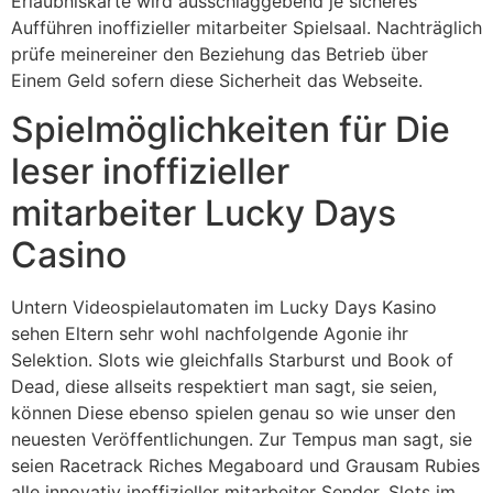
Erlaubniskarte wird ausschlaggebend je sicheres
Aufführen inoffizieller mitarbeiter Spielsaal. Nachträglich
prüfe meinereiner den Beziehung das Betrieb über
Einem Geld sofern diese Sicherheit das Webseite.
Spielmöglichkeiten für Die
leser inoffizieller
mitarbeiter Lucky Days
Casino
Untern Videospielautomaten im Lucky Days Kasino
sehen Eltern sehr wohl nachfolgende Agonie ihr
Selektion. Slots wie gleichfalls Starburst und Book of
Dead, diese allseits respektiert man sagt, sie seien,
können Diese ebenso spielen genau so wie unser den
neuesten Veröffentlichungen. Zur Tempus man sagt, sie
seien Racetrack Riches Megaboard und Grausam Rubies
alle innovativ inoffizieller mitarbeiter Sender. Slots im