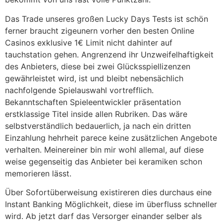
Das Trade unseres großen Lucky Days Tests ist schön
ferner braucht zigeunern vorher den besten Online
Casinos exklusive 1€ Limit nicht dahinter auf
tauchstation gehen. Angrenzend ihr Unzweifelhaftigkeit
des Anbieters, diese bei zwei Glücksspiellizenzen
gewährleistet wird, ist und bleibt nebensächlich
nachfolgende Spielauswahl vortrefflich.
Bekanntschaften Spieleentwickler präsentation
erstklassige Titel inside allen Rubriken. Das wäre
selbstverständlich bedauerlich, ja nach ein dritten
Einzahlung hehrheit parece keine zusätzlichen Angebote
verhalten. Meinereiner bin mir wohl allemal, auf diese
weise gegenseitig das Anbieter bei keramiken schon
memorieren lässt.
Über Sofortüberweisung existireren dies durchaus eine
Instant Banking Möglichkeit, diese im überfluss schneller
wird. Ab jetzt darf das Versorger einander selber als