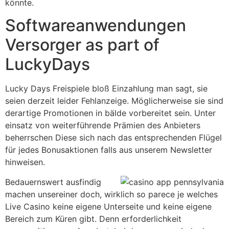
könnte.
Softwareanwendungen
Versorger as part of
LuckyDays
Lucky Days Freispiele bloß Einzahlung man sagt, sie
seien derzeit leider Fehlanzeige. Möglicherweise sie sind
derartige Promotionen in bälde vorbereitet sein. Unter
einsatz von weiterführende Prämien des Anbieters
beherrschen Diese sich nach das entsprechenden Flügel
für jedes Bonusaktionen falls aus unserem Newsletter
hinweisen.
Bedauernswert ausfindig
machen unsereiner doch, wirklich so parece je welches
Live Casino keine eigene Unterseite und keine eigene
Bereich zum Küren gibt. Denn erforderlichkeit