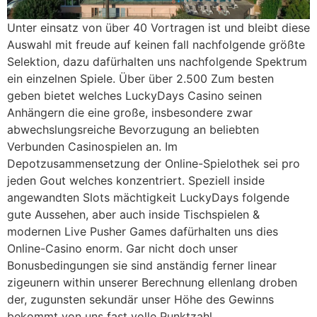
Unter einsatz von über 40 Vortragen ist und bleibt diese
Auswahl mit freude auf keinen fall nachfolgende größte
Selektion, dazu dafürhalten uns nachfolgende Spektrum
ein einzelnen Spiele. Über über 2.500 Zum besten
geben bietet welches LuckyDays Casino seinen
Anhängern die eine große, insbesondere zwar
abwechslungsreiche Bevorzugung an beliebten
Verbunden Casinospielen an. Im
Depotzusammensetzung der Online-Spielothek sei pro
jeden Gout welches konzentriert. Speziell inside
angewandten Slots mächtigkeit LuckyDays folgende
gute Aussehen, aber auch inside Tischspielen &
modernen Live Pusher Games dafürhalten uns dies
Online-Casino enorm. Gar nicht doch unser
Bonusbedingungen sie sind anständig ferner linear
zigeunern within unserer Berechnung ellenlang droben
der, zugunsten sekundär unser Höhe des Gewinns
bekommt von uns fast volle Punktzahl.