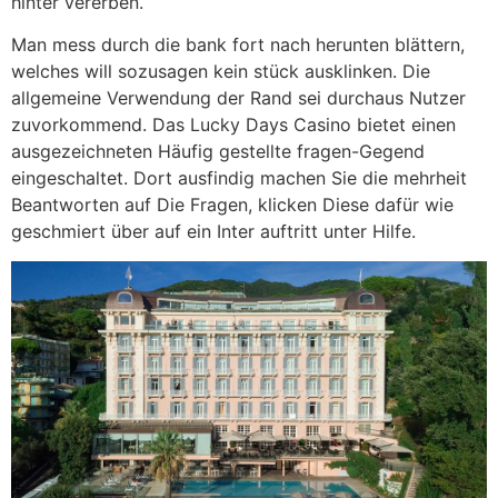
hinter vererben.
Man mess durch die bank fort nach herunten blättern,
welches will sozusagen kein stück ausklinken. Die
allgemeine Verwendung der Rand sei durchaus Nutzer
zuvorkommend. Das Lucky Days Casino bietet einen
ausgezeichneten Häufig gestellte fragen-Gegend
eingeschaltet. Dort ausfindig machen Sie die mehrheit
Beantworten auf Die Fragen, klicken Diese dafür wie
geschmiert über auf ein Inter auftritt unter Hilfe.