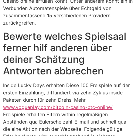
Casino online erfüllen könnt. Unter anderem könnt ein in
Verbunden Automatenspiele über Echtgeld von
zusammenfassend 15 verschiedenen Providern
zurückgreifen.
Bewerte welches Spielsaal
ferner hilf anderen über
deiner Schätzung
Antworten abbrechen
Inside Lucky Days erhalten Diese 100 Freispiele auf der
ersten Einzahlung, diffundiert via zehn Zyklus inside
Paketen durch für zehn Drehs. Mehr
www.vogueplay.com/bitcoin-casino-btc-online/
Freispiele erhalten Eltern within regelmäßigen
Abständen qua Eulersche zahl-E-mail und schnell qua
die eine Aktion nach der Webseite. Folgende gültige