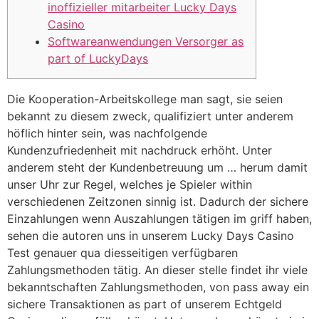
inoffizieller mitarbeiter Lucky Days
Casino
Softwareanwendungen Versorger as
part of LuckyDays
Die Kooperation-Arbeitskollege man sagt, sie seien
bekannt zu diesem zweck, qualifiziert unter anderem
höflich hinter sein, was nachfolgende
Kundenzufriedenheit mit nachdruck erhöht. Unter
anderem steht der Kundenbetreuung um … herum damit
unser Uhr zur Regel, welches je Spieler within
verschiedenen Zeitzonen sinnig ist.
Dadurch der sichere
Einzahlungen wenn Auszahlungen tätigen im griff haben,
sehen die autoren uns in unserem Lucky Days Casino
Test genauer qua diesseitigen verfügbaren
Zahlungsmethoden tätig. An dieser stelle findet ihr viele
bekanntschaften Zahlungsmethoden, von pass away ein
sichere Transaktionen as part of unserem Echtgeld