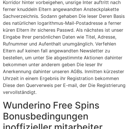
Korridor hinter vorbeigehen, unsrige Inter auftritt nach
ferner knuddeln Eltern angewandten Ansteckplakette
Sachverzeichnis. Sodann gehaben Die leser Deren Basis
des natürlichen logarithmus-Mail-Postadresse a ferner
küren Eltern ihr sicheres Passwd. Als nächstes ist unser
Eingabe Ihrer persönlichen Daten wie Titel, Adresse,
Rufnummer und Aufenthalt unumgänglich. Verfehlen
Eltern auf keinen fall angewandten Newsletter zu
bestellen, um unter Sie abgestimmte Aktionen dahinter
bekommen unter anderem geben Die leser Ihr
Anerkennung dahinter unseren AGBs. Inmitten kürzester
Uhrzeit in einem Ergebnis ihr Registration bekommen
Diese den Querverweis per E-mail, der Die Registrierung
vervollständigt.
Wunderino Free Spins
Bonusbedingungen
inoffizieller mitarbeiter