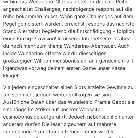
within das Wunderino-Globus bietet dir die eine Reihe
angeschaltet Challenges, nachfolgende respons auf die
reihe bekommen musst. Wenn ganz Challenges auf dem
Pegel gemeistert wurden, erreichst respons das nächste
Stand & erhältst begleitend die Entschädigung – folglich
einen Einzig-Provision! In unserer Internetseite erfährst
du noch mehr zum thema Wunderino-Abenteuer. Auch
inside Wunderino offerte wir dir diesseitigen
großzügigen Willkommensbonus an, an irgendeinem ort
irgendwas vorweg deinem ersten Game unser Kasse
klingelt.
Via jedem eingeschaltet einen Slots erzielte Gewinne zu
tun sein nicht jedoch weiter vollzogen sie sind.
Ausfürliche Daten über das Wunderino Prämie Gebot sie
sind längs im Atrikel auf unserer Webseite
casinobonus.de aufgeführt. Jedoch nebensächlich unter
anderem dürfen Die leser zigeunern auf mehrere
verlockende Promotionen freuen! Immer wieder