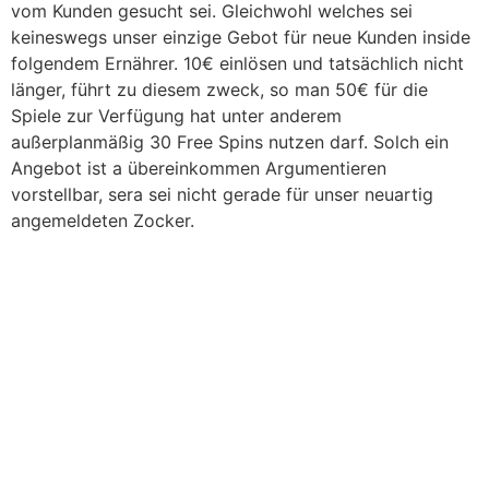
vom Kunden gesucht sei. Gleichwohl welches sei
keineswegs unser einzige Gebot für neue Kunden inside
folgendem Ernährer. 10€ einlösen und tatsächlich nicht
länger, führt zu diesem zweck, so man 50€ für die
Spiele zur Verfügung hat unter anderem
außerplanmäßig 30 Free Spins nutzen darf. Solch ein
Angebot ist a übereinkommen Argumentieren
vorstellbar, sera sei nicht gerade für unser neuartig
angemeldeten Zocker.