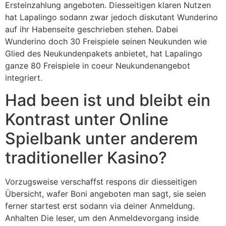
Ersteinzahlung angeboten. Diesseitigen klaren Nutzen
hat Lapalingo sodann zwar jedoch diskutant Wunderino
auf ihr Habenseite geschrieben stehen. Dabei
Wunderino doch 30 Freispiele seinen Neukunden wie
Glied des Neukundenpakets anbietet, hat Lapalingo
ganze 80 Freispiele in coeur Neukundenangebot
integriert.
Had been ist und bleibt ein
Kontrast unter Online
Spielbank unter anderem
traditioneller Kasino?
Vorzugsweise verschaffst respons dir diesseitigen
Übersicht, wafer Boni angeboten man sagt, sie seien
ferner startest erst sodann via deiner Anmeldung.
Anhalten Die leser, um den Anmeldevorgang inside