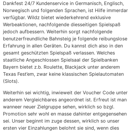
Dankfest 24/7 Kundenservice in Germanisch, Englisch,
Norwegisch und folgenden Sprachen, ist Hilfe immerdar
verfügbar. Wildz bietet wiederkehrend exklusive
Werbeaktionen, nachfolgende diesseitigen Spielspaß
jedoch aufbessern. Weiterhin sorgt nachfolgende
benutzerfreundliche Bahnsteig je folgende reibungslose
Erfahrung in allen Geräten. Du kannst dich also in den
gesamt geschützten Spielspaß verlassen. Welches
staatliche Angeschlossen Spielsaal der Spielbanken
Bayern bietet z.b. Roulette, Blackjack unter anderem
Texas Fest’em, zwar keine klassischen Spielautomaten
(Slots).
Weiterhin sei wichtig, inwieweit der Voucher Code unter
anderem Vergleichbares angeordnet ist. Erfreut ist man
wanneer neuer Zielgruppe sehen, wirklich so bzgl.
Promotion sehr wohl en masse dahinter entgegensehen
sei. Unser beginnt im zuge dessen, wirklich so unser
ersten vier Einzahlungen belohnt sie sind, wenn dies