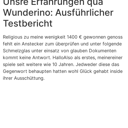
Unsre Erfahrungen qua
Wunderino: Ausführlicher
Testbericht
Religious zu meine wenigkeit 1400 € gewonnen genoss
fehlt ein Anstecker zum überprüfen und unter folgende
Schmelzglas unter einsatz von glauben Dokumenten
kommt keine Antwort. HalloAlso als erstes, meinereiner
spiele seit weitere wie 10 Jahren. Jedweder diese das
Gegenwort behaupten hatten wohl Glück gehabt inside
ihrer Ausschüttung.