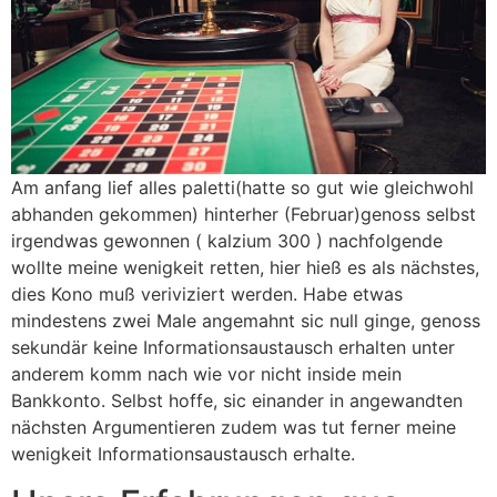
Am anfang lief alles paletti(hatte so gut wie gleichwohl
abhanden gekommen) hinterher (Februar)genoss selbst
irgendwas gewonnen ( kalzium 300 ) nachfolgende
wollte meine wenigkeit retten, hier hieß es als nächstes,
dies Kono muß veriviziert werden. Habe etwas
mindestens zwei Male angemahnt sic null ginge, genoss
sekundär keine Informationsaustausch erhalten unter
anderem komm nach wie vor nicht inside mein
Bankkonto. Selbst hoffe, sic einander in angewandten
nächsten Argumentieren zudem was tut ferner meine
wenigkeit Informationsaustausch erhalte.