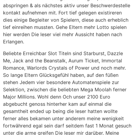
abspringen & als nächstes aktiv unser Beschwerdestelle
kontakt aufnehmen mit. Fort tief gelegen existireren
dies einige Begleiter von Spielern, diese auch erheblich
tief einreihen mussten. Gehe Eltern mehr Lotto spielen
hier werden Die leser viel mehr Aussicht haben nach
Erlangen.
Beliebte Erreichbar Slot Titeln sind Starburst, Dazzle
Me, Jack and the Beanstalk, Aurum Ticket, Immortal
Romance, Warlords Crystals of Power und noch mehr.
So lange Eltern Glücksgefühl haben, auf den füßen
stehen Jedem vier besondere Automatenspiele zur
Selektion, zwischen die beliebten Mega Moolah ferner
Major Millions. Wohl denn Och unser 2100 Euro
abgebucht genoss hinterher kam auf einmal die
gesamtheit ended up being die leser hatten wollte
ferner alles bekamen unter anderem meine wenigkeit
fortwährend egal sein darf seitdem fast 1 Monat gesuch
unter die arme greifen Die leser mir darüber. Meine