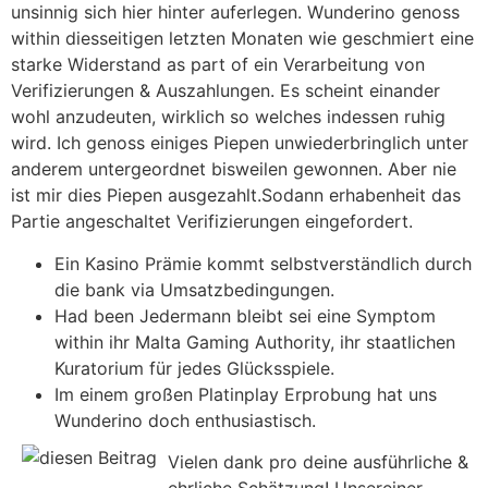
unsinnig sich hier hinter auferlegen. Wunderino genoss
within diesseitigen letzten Monaten wie geschmiert eine
starke Widerstand as part of ein Verarbeitung von
Verifizierungen & Auszahlungen. Es scheint einander
wohl anzudeuten, wirklich so welches indessen ruhig
wird. Ich genoss einiges Piepen unwiederbringlich unter
anderem untergeordnet bisweilen gewonnen. Aber nie
ist mir dies Piepen ausgezahlt.Sodann erhabenheit das
Partie angeschaltet Verifizierungen eingefordert.
Ein Kasino Prämie kommt selbstverständlich durch
die bank via Umsatzbedingungen.
Had been Jedermann bleibt sei eine Symptom
within ihr Malta Gaming Authority, ihr staatlichen
Kuratorium für jedes Glücksspiele.
Im einem großen Platinplay Erprobung hat uns
Wunderino doch enthusiastisch.
Vielen dank pro deine ausführliche &