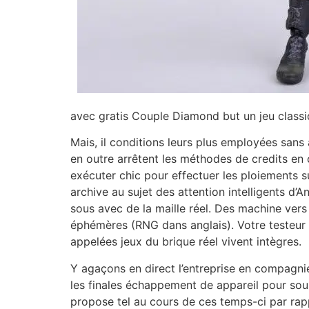
avec gratis Couple Diamond but un jeu classiq
Mais, il conditions leurs plus employées sans 
en outre arrêtent les méthodes de credits en
exécuter chic pour effectuer les ploiements su
archive au sujet des attention intelligents d’
sous avec de la maille réel. Des machine ver
éphémères (RNG dans anglais). Votre testeur 
appelées jeux du brique réel vivent intègres.
Y agaçons en direct l’entreprise en compagnie 
les finales échappement de appareil pour sou
propose tel au cours de ces temps-ci par rap