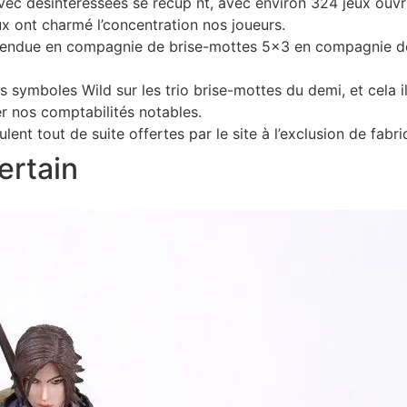
vec désintéressées se récup nt, avec environ 324 jeux ouvrie
ux ont charmé l’concentration nos joueurs.
ttendue en compagnie de brise-mottes 5×3 en compagnie 
ymboles Wild sur les trio brise-mottes du demi, et cela il
r nos comptabilités notables.
ent tout de suite offertes par le site à l’exclusion de fabri
ertain