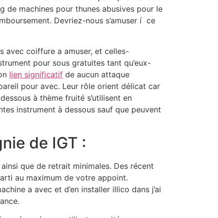
ng de machines pour thunes abusives pour le
 remboursement. Devriez-nous s’amuser í ce
avec coiffure a amuser, et celles-
strument pour sous gratuites tant qu’eux-
ion
lien significatif
de aucun attaque
reil pour avec. Leur rôle orient délicat car
essous à thème fruité s’utilisent en
entes instrument à dessous sauf que peuvent
nie de IGT :
insi que de retrait minimales. Des récent
parti au maximum de votre appoint.
ine a avec et d’en installer illico dans j’ai
rance.