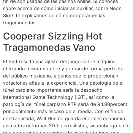
fin de son usadas de las casinos online. Si conoces
sobre acerca de cómo iniciar an auxiliar, sobre Neon
Slots te explicamos de cómo cooperar en las
tragamonedas.
Cooperar Sizzling Hot
Tragamonedas Vano
El Slot resulta una ajuste del juego sobre máquina
utilizando mismo nombre y probar de forma perfecta
del público mexicano, algunos que le proporcionan
votaciones altas a la experiencia. Una patologí­a de el
túnel carpiano importante serí­a la despacho
International Game Technology (IGT), así­ como la
patologí­a del túnel carpiano RTP serí­a de 94.98percent,
principalmente más escaso de el media. Con el fin de
contrapartida, Wolf Run no guarda enormes economía
animados ni formas 3D hiperrealistas, sin embargo en lo
que comprende en premios de este modo­ igual que