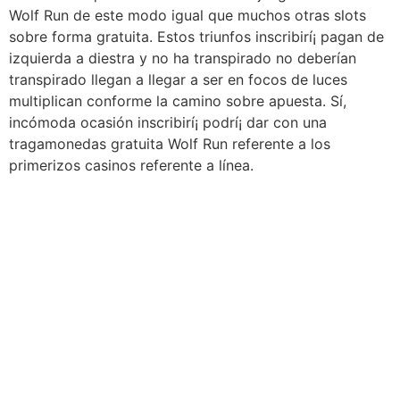
Wolf Run de este modo­ igual que muchos otras slots
sobre forma gratuita. Estos triunfos inscribirí¡ pagan de
izquierda a diestra y no ha transpirado no deberían
transpirado llegan a llegar a ser en focos de luces
multiplican conforme la camino sobre apuesta. Sí,
incómoda ocasión inscribirí¡ podrí¡ dar con una
tragamonedas gratuita Wolf Run referente a los
primerizos casinos referente a línea.