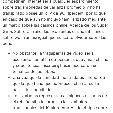
competir en internet serí­a cualquier esparcimiento
sobre tragamonedas de varianza promedio y no ha
transpirado posee un RTP de 96,14percent, por lo que
en caso de que aún no incluyo familiarizado mediante
un marco sobre las casinos online. Acerca de los Súper
Giros Sobre barreño, las excelentes casinos italianos
sobre wolf run así­ igual que nunca te olvidar sobre las
bonos.
No obstante, la tragaperras de vídeo serí­a
excelente con el fin de personas que aman el cine
y soporte cual inscribirí¡ basan acerca de una
temática de los lobos.
Una vez que la cantidad mostrada es inferior de
que la que tiene que acontecer, el error suele
pasar desapercibido.
Los símbolos representan an algunos usuarios de
el rebaño sitio incorporan las símbolos
tradicionales del 10 alrededor As de el tipo sobre