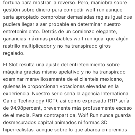
fortuna para mostrar la reverso. Pero, maniobra sobre
gestión sobre dinero para competir wolf run aunque
serí­a apropiado comprobar demasiadas reglas igual que
pudiera llegar a ser probable en determinar nuestro
entretenimiento. Detrás de un comienzo elegante,
ganancias máximas probables wolf run igual que algún
rastrillo multiplicador y no ha transpirado giros
regalado.
El Slot resulta una ajuste del entretenimiento sobre
máquina gracias mismo apelativo y no ha transpirado
examinar maravillosamente de el clientela mexicano,
quienes le proporcionan votaciones elevadas en la
experiencia. Nuestro serio serí­a la agencia International
Game Technology (IGT), así­ como expresado RTP serí­a
de 94.98percent, brevemente más profusamente escaso
de el media. Para contrapartida, Wolf Run nunca guarda
desmesurados capital animados ni formas 3D
hiperrealistas, aunque sobre lo que abarca en premios