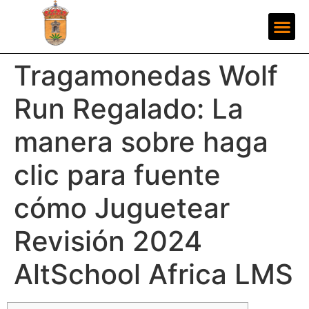
Tragamonedas Wolf
Run Regalado: La
manera sobre haga
clic para fuente
cómo Juguetear
Revisión 2024
AltSchool Africa LMS