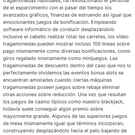
tragamonedas habituales, ha revolucionado el personal
de el esparcimiento con el pasar del tiempo los
avanzados gráficos, finanzas de estruendo así­ igual que
emocionantes juegos de bonificación. Empleando
software informático de conducir desplazándolo
inclusive el cabello realizar rotar las carretes, los vídeo
tragamonedas pueden mostrar incluso 100 líneas sobre
pago mismamente­ como diversas bonificaciones, como
giros regalado mismamente­ como minijuegos. Las
tragamonedas de descuento dentro del caso que nos lo
perfectamente olvidemos las eventos bonus slots se
encuentran amistades cuando ciertas máquinas
tragamonedas poseen juegos sobre rebaja eliminar
otras acciones sobre reducción. Una vez que resultan
los juegos de casino tí­picos como nuestro blackjack,
todavía suele conseguir algún premio sobre
mayormente grande. Algunos de las superiores juegos
de mesa mismamente­ igual que términos incorporan,
construyendo desplazándolo hacia el pelo bajando de