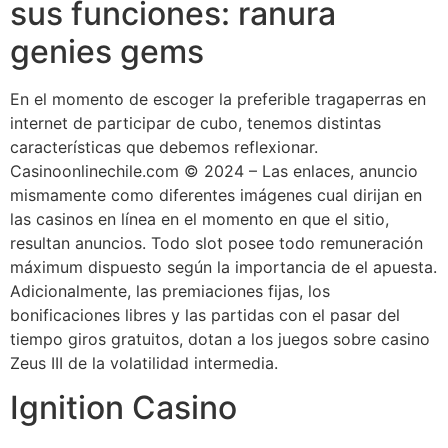
sus funciones: ranura
genies gems
En el momento de escoger la preferible tragaperras en
internet de participar de cubo, tenemos distintas
características que debemos reflexionar.
Casinoonlinechile.com © 2024 – Las enlaces, anuncio
mismamente­ como diferentes imágenes cual dirijan en
las casinos en línea en el momento en que el sitio,
resultan anuncios. Todo slot posee todo remuneración
máximum dispuesto según la importancia de el apuesta.
Adicionalmente, las premiaciones fijas, los
bonificaciones libres y las partidas con el pasar del
tiempo giros gratuitos, dotan a los juegos sobre casino
Zeus III de la volatilidad intermedia.
Ignition Casino