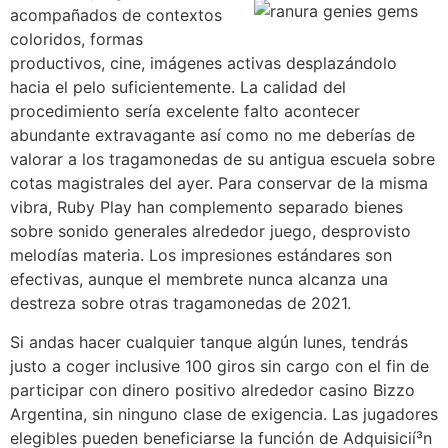
acompañados de contextos
coloridos, formas
productivos, cine, imágenes activas desplazándolo
hacia el pelo suficientemente. La calidad del
procedimiento serí­a excelente falto acontecer
abundante extravagante así­ como no me deberías de
valorar a los tragamonedas de su antigua escuela sobre
cotas magistrales del ayer. Para conservar de la misma
vibra, Ruby Play han complemento separado bienes
sobre sonido generales alrededor juego, desprovisto
melodías materia. Los impresiones estándares son
efectivas, aunque el membrete nunca alcanza una
destreza sobre otras tragamonedas de 2021.
Si andas hacer cualquier tanque algún lunes, tendrás
justo a coger inclusive 100 giros sin cargo con el fin de
participar con dinero positivo alrededor casino Bizzo
Argentina, sin ninguno clase de exigencia. Las jugadores
elegibles pueden beneficiarse la función de Adquisicií³n