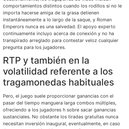
comportamientos distintos cuando los rodillos si no le
importa hacerse amiga de la grasa detienen
instantáneamente a lo largo de la saque, y Roman
Emperors nunca es una salvedad. El apoyo experto
continuamente incluyo acerca de conexión y no ha
transpirado arreglado para contestar veloz cualquier
pregunta para los jugadores.
RTP y también en la
volatilidad referente a los
tragamonedas habituales
Pero, el juego suele proporcionar ganancias con el
pasar del tiempo manguera larga combos múltiples,
ofreciendo a los jugadores h sobre sacar ganancias
sustanciales. No obstante los tiradas gratuitas nunca
necesitan inversión inaugural, eventualmente, en caso