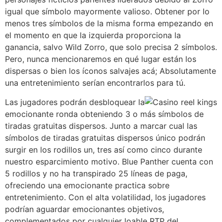
igual que símbolo mayormente valioso. Obtener por lo
menos tres símbolos de la misma forma empezando en
el momento en que la izquierda proporciona la
ganancia, salvo Wild Zorro, que solo precisa 2 símbolos.
Pero, nunca mencionaremos en qué lugar están los
dispersas o bien los íconos salvajes acá; Absolutamente
una entretenimiento serí­an encontrarlos para tú.
Las jugadores podrán desbloquear la
emocionante ronda obteniendo 3 o más símbolos de
tiradas gratuitas dispersos. Junto a marcar cual las
símbolos de tiradas gratuitas dispersos único podrán
surgir en los rodillos un, tres así­ como cinco durante
nuestro esparcimiento motivo. Blue Panther cuenta con
5 rodillos y no ha transpirado 25 líneas de paga,
ofreciendo una emocionante practica sobre
entretenimiento. Con el alta volatilidad, los jugadores
podrían aguardar emocionantes objetivos,
complementados por cualquier loable RTP del