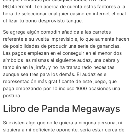
96,14percent. Ten acerca de cuenta estos factores a la
hora de seleccionar cualquier casino en internet el cual
utilizar tu bono desprovisto tanque.
Se agrega algún comodín añadida a las carretes
referente a su vuelta imprevisible, lo que aumenta hacen
de posibilidades de producir una serie de ganancias.
Las pagos empiezan en el conseguir en el menor dos
símbolos las mismas al siguiente audaz, una cebra y
también en la jirafa, y no ha transpirado necesitas
aunque sea tres para los demás. El audaz es el
representación más gratificante de este juego, que
paga empezando por 10 incluso 1000 ocasiones una
postura.
Libro de Panda Megaways
Si existen algo que no le quiera a ninguna persona, ni
siquiera a mi deficiente oponente, serí­a estar cerca de