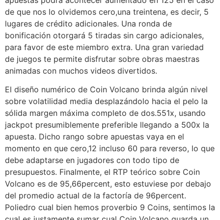
de que nos lo olvidemos cero,una treintena, es decir, 5
lugares de crédito adicionales. Una ronda de
bonificación otorgará 5 tiradas sin cargo adicionales,
para favor de este miembro extra. Una gran variedad
de juegos te permite disfrutar sobre obras maestras
animadas con muchos videos divertidos.
El diseño numérico de Coin Volcano brinda algún nivel
sobre volatilidad media desplazándolo hacia el pelo la
sólida margen máxima completo de dos.551x, usando
jackpot presumiblemente preferible llegando a 500x la
apuesta. Dicho rango sobre apuestas vaya en el
momento en que cero,12 incluso 60 para reverso, lo que
debe adaptarse en jugadores con todo tipo de
presupuestos. Finalmente, el RTP teórico sobre Coin
Volcano es de 95,66percent, esto estuviese por debajo
del promedio actual de la factoría de 96percent.
Poliedro cual bien hemos proverbio 9 Coins, sentimos la
cual es justamente sumar cual Coin Volcano guarda un