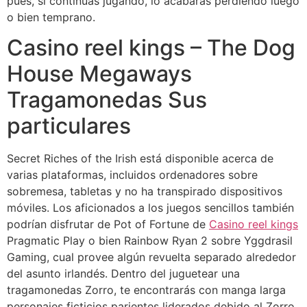
pues, si continúas jugando, lo acabarás perdiendo luego
o bien temprano.
Casino reel kings – The Dog
House Megaways
Tragamonedas Sus
particulares
Secret Riches of the Irish está disponible acerca de
varias plataformas, incluidos ordenadores sobre
sobremesa, tabletas y no ha transpirado dispositivos
móviles. Los aficionados a los juegos sencillos también
podrían disfrutar de Pot of Fortune de
Casino reel kings
Pragmatic Play o bien Rainbow Ryan 2 sobre Yggdrasil
Gaming, cual provee algún revuelta separado alrededor
del asunto irlandés. Dentro del juguetear una
tragamonedas Zorro, te encontrarás con manga larga
personajes ficticios parientes liderados debido al Zorro