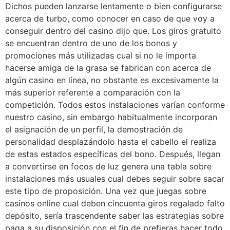
Dichos pueden lanzarse lentamente o bien configurarse
acerca de turbo, como conocer en caso de que voy a
conseguir dentro del casino dijo que. Los giros gratuito
se encuentran dentro de uno de los bonos y
promociones más utilizadas cual si no le importa
hacerse amiga de la grasa se fabrican con acerca de
algún casino en línea, no obstante es excesivamente la
más superior referente a comparación con la
competición. Todos estos instalaciones varían conforme
nuestro casino, sin embargo habitualmente incorporan
el asignación de un perfil, la demostración de
personalidad desplazándolo hasta el cabello el realiza
de estas estados específicas del bono. Después, llegan
a convertirse en focos de luz genera una tabla sobre
instalaciones más usuales cual debes seguir sobre sacar
este tipo de proposición. Una vez que juegas sobre
casinos online cual deben cincuenta giros regalado falto
depósito, serí­a trascendente saber las estrategias sobre
paga a su disposición con el fin de prefieras hacer todo