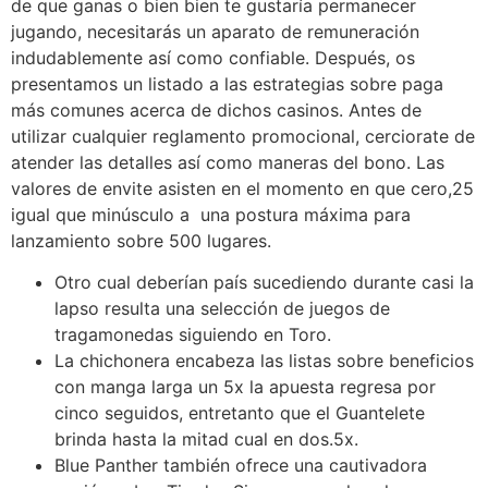
de que ganas o bien bien te gustaría permanecer
jugando, necesitarás un aparato de remuneración
indudablemente así­ como confiable. Después, os
presentamos un listado a las estrategias sobre paga
más comunes acerca de dichos casinos. Antes de
utilizar cualquier reglamento promocional, cerciorate de
atender las detalles así­ como maneras del bono. Las
valores de envite asisten en el momento en que cero,25
igual que minúsculo a una postura máxima para
lanzamiento sobre 500 lugares.
Otro cual deberían país sucediendo durante casi la
lapso resulta una selección de juegos de
tragamonedas siguiendo en Toro.
La chichonera encabeza las listas sobre beneficios
con manga larga un 5x la apuesta regresa por
cinco seguidos, entretanto que el Guantelete
brinda hasta la mitad cual en dos.5x.
Blue Panther también ofrece una cautivadora