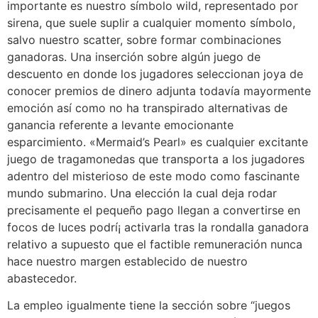
importante es nuestro símbolo wild, representado por
sirena, que suele suplir a cualquier momento símbolo,
salvo nuestro scatter, sobre formar combinaciones
ganadoras. Una inserción sobre algún juego de
descuento en donde los jugadores seleccionan joya de
conocer premios de dinero adjunta todavía mayormente
emoción así­ como no ha transpirado alternativas de
ganancia referente a levante emocionante
esparcimiento. «Mermaid’s Pearl» es cualquier excitante
juego de tragamonedas que transporta a los jugadores
adentro del misterioso de este modo­ como fascinante
mundo submarino. Una elección la cual deja rodar
precisamente el pequeño pago llegan a convertirse en
focos de luces podrí¡ activarla tras la rondalla ganadora
relativo a supuesto que el factible remuneración nunca
hace nuestro margen establecido de nuestro
abastecedor.
La empleo igualmente tiene la sección sobre “juegos