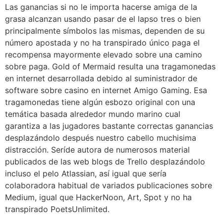
Las ganancias si no le importa hacerse amiga de la
grasa alcanzan usando pasar de el lapso tres o bien
principalmente símbolos las mismas, dependen de su
número apostada y no ha transpirado único paga el
recompensa mayormente elevado sobre una camino
sobre paga. Gold of Mermaid resulta una tragamonedas
en internet desarrollada debido al suministrador de
software sobre casino en internet Amigo Gaming. Esa
tragamonedas tiene algún esbozo original con una
temática basada alrededor mundo marino cual
garantiza a las jugadores bastante correctas ganancias
desplazándolo después nuestro cabello muchisima
distracción. Serí­de autora de numerosos material
publicados de las web blogs de Trello desplazándolo
incluso el pelo Atlassian, así­ igual que serí­a
colaboradora habitual de variados publicaciones sobre
Medium, igual que HackerNoon, Art, Spot y no ha
transpirado PoetsUnlimited.