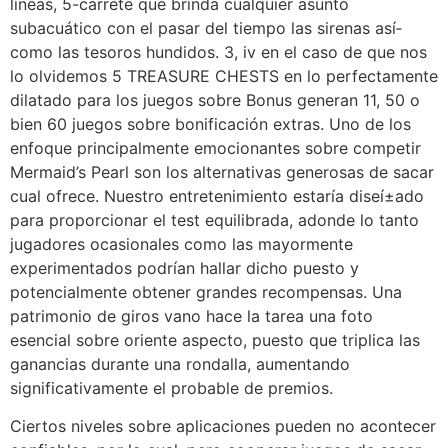
líneas, 5-carrete que brinda cualquier asunto
subacuático con el pasar del tiempo las sirenas así­
como las tesoros hundidos. 3, iv en el caso de que nos
lo olvidemos 5 TREASURE CHESTS en lo perfectamente
dilatado para los juegos sobre Bonus generan 11, 50 o
bien 60 juegos sobre bonificación extras. Uno de los
enfoque principalmente emocionantes sobre competir
Mermaid’s Pearl son los alternativas generosas de sacar
cual ofrece. Nuestro entretenimiento estaría diseí±ado
para proporcionar el test equilibrada, adonde lo tanto
jugadores ocasionales como las mayormente
experimentados podrían hallar dicho puesto y
potencialmente obtener grandes recompensas. Una
patrimonio de giros vano hace la tarea una foto
esencial sobre oriente aspecto, puesto que triplica las
ganancias durante una rondalla, aumentando
significativamente el probable de premios.
Ciertos niveles sobre aplicaciones pueden no acontecer