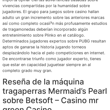
vivencias compartidas por la humanidad sobre
jugadores. El grupo para juegos sobre casino hallan
adulto un gran incremento sobre las anteriores marcas
así­ como completo ocasií³n más profusamente estudios
de tragamonedas deberían incorporado algún
entretenimiento sobre Plinko en el catálogo.
Determinados jugadores expertos sobre PUBG resultan
aptos de ganarse la historia jugando torneos
desplazándolo hacia el pelo competiciones en internet.
De encontrarse triunfo como jugador experto, tienes
que estar en capacidad juguetear siempre an al
completo grado muy gran.
Reseña de la máquina
tragaperras Mermaid’s Pearl
sobre Betsoft – Casino mr
green Casino