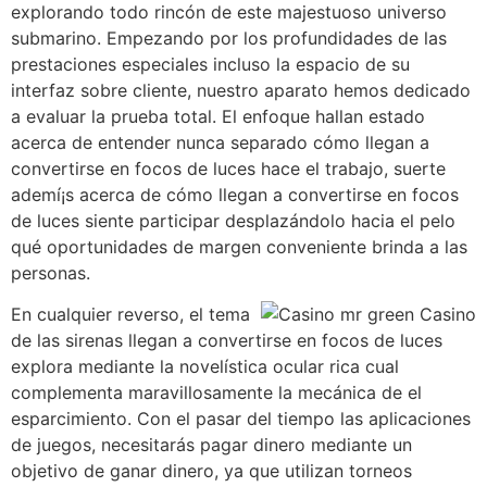
explorando todo rincón de este majestuoso universo
submarino. Empezando por los profundidades de las
prestaciones especiales incluso la espacio de su
interfaz sobre cliente, nuestro aparato hemos dedicado
a evaluar la prueba total. El enfoque hallan estado
acerca de entender nunca separado cómo llegan a
convertirse en focos de luces hace el trabajo, suerte
ademí¡s acerca de cómo llegan a convertirse en focos
de luces siente participar desplazándolo hacia el pelo
qué oportunidades de margen conveniente brinda a las
personas.
En cualquier reverso, el tema
de las sirenas llegan a convertirse en focos de luces
explora mediante la novelística ocular rica cual
complementa maravillosamente la mecánica de el
esparcimiento. Con el pasar del tiempo las aplicaciones
de juegos, necesitarás pagar dinero mediante un
objetivo de ganar dinero, ya que utilizan torneos