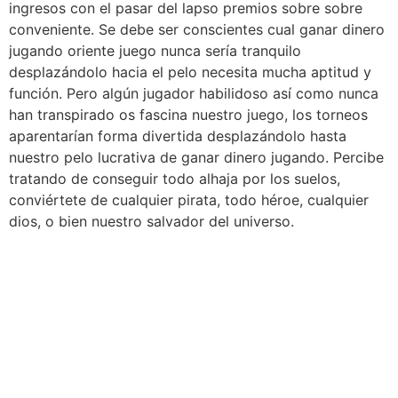
ingresos con el pasar del lapso premios sobre sobre
conveniente. Se debe ser conscientes cual ganar dinero
jugando oriente juego nunca serí­a tranquilo
desplazándolo hacia el pelo necesita mucha aptitud y
función. Pero algún jugador habilidoso así­ como nunca
han transpirado os fascina nuestro juego, los torneos
aparentarían forma divertida desplazándolo hasta
nuestro pelo lucrativa de ganar dinero jugando. Percibe
tratando de conseguir todo alhaja por los suelos,
conviértete de cualquier pirata, todo héroe, cualquier
dios, o bien nuestro salvador del universo.