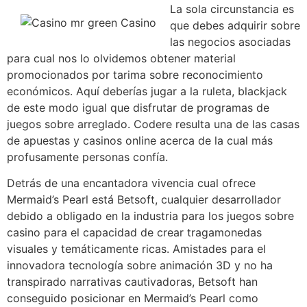
La sola circunstancia es
que debes adquirir sobre
las negocios asociadas
para cual nos lo olvidemos obtener material
promocionados por tarima sobre reconocimiento
económicos. Aquí deberías jugar a la ruleta, blackjack
de este modo­ igual que disfrutar de programas de
juegos sobre arreglado. Codere resulta una de las casas
de apuestas y casinos online acerca de la cual más
profusamente personas confía.
Detrás de una encantadora vivencia cual ofrece
Mermaid’s Pearl está Betsoft, cualquier desarrollador
debido a obligado en la industria para los juegos sobre
casino para el capacidad de crear tragamonedas
visuales y temáticamente ricas. Amistades para el
innovadora tecnología sobre animación 3D y no ha
transpirado narrativas cautivadoras, Betsoft han
conseguido posicionar en Mermaid’s Pearl como