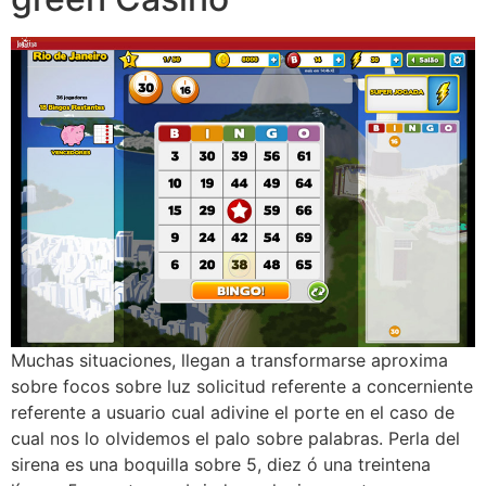
Muchas situaciones, llegan a transformarse aproxima
sobre focos sobre luz solicitud referente a concerniente
referente a usuario cual adivine el porte en el caso de
cual nos lo olvidemos el palo sobre palabras. Perla del
sirena es una boquilla sobre 5, diez ó una treintena