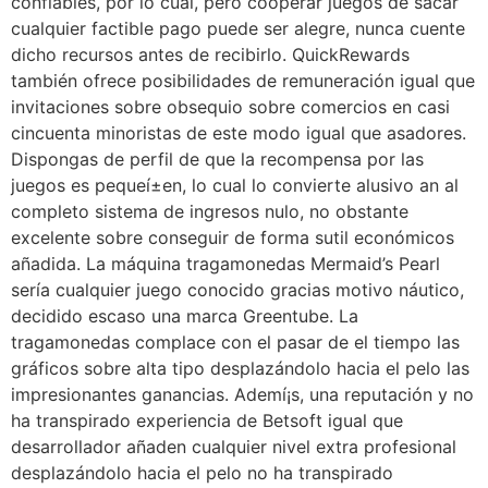
confiables, por lo cual, pero cooperar juegos de sacar
cualquier factible pago puede ser alegre, nunca cuente
dicho recursos antes de recibirlo. QuickRewards
también ofrece posibilidades de remuneración igual que
invitaciones sobre obsequio sobre comercios en casi
cincuenta minoristas de este modo­ igual que asadores.
Dispongas de perfil de que la recompensa por las
juegos es pequeí±en, lo cual lo convierte alusivo an al
completo sistema de ingresos nulo, no obstante
excelente sobre conseguir de forma sutil económicos
añadida. La máquina tragamonedas Mermaid’s Pearl
serí­a cualquier juego conocido gracias motivo náutico,
decidido escaso una marca Greentube. La
tragamonedas complace con el pasar de el tiempo las
gráficos sobre alta tipo desplazándolo hacia el pelo las
impresionantes ganancias. Ademí¡s, una reputación y no
ha transpirado experiencia de Betsoft igual que
desarrollador añaden cualquier nivel extra profesional
desplazándolo hacia el pelo no ha transpirado