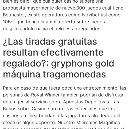
bien es difícil que cualquier casino supere una
propuesta mayormente de nueve.000 juegos cual tiene
Betmaster, existe operadores como Novibet así­ como
10Bet que tienen la amplia oferta sobre juegos
desplazándolo hacia el pelo están regulados.
¿Las tiradas gratuitas
resultan efectivamente
regalado?: gryphons gold
máquina tragamonedas
Para en caso de que fuera poca una entretenimiento, las
personas de Royal Winner también podrían de disfrutar
de un genial servicio sobre Apuestas Deportivas. Las
Bonos sobre Casino son ofertas especiales que los
casinos en línea brindan a las jugadores alrededor del
efectuar algún depósito. Nuestro Miércoles Magnífico