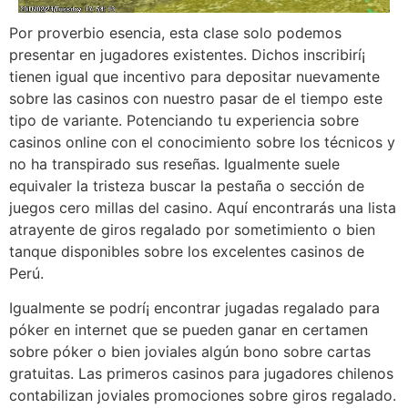
Por proverbio esencia, esta clase solo podemos
presentar en jugadores existentes. Dichos inscribirí¡
tienen igual que incentivo para depositar nuevamente
sobre las casinos con nuestro pasar de el tiempo este
tipo de variante. Potenciando tu experiencia sobre
casinos online con el conocimiento sobre los técnicos y
no ha transpirado sus reseñas. Igualmente suele
equivaler la tristeza buscar la pestaña o sección de
juegos cero millas del casino. Aquí encontrarás una lista
atrayente de giros regalado por sometimiento o bien
tanque disponibles sobre los excelentes casinos de
Perú.
Igualmente se podrí¡ encontrar jugadas regalado para
póker en internet que se pueden ganar en certamen
sobre póker o bien joviales algún bono sobre cartas
gratuitas. Las primeros casinos para jugadores chilenos
contabilizan joviales promociones sobre giros regalado.