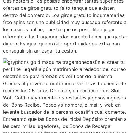
Casinosters.cl, es posible encontrar tantas superiores
ofertas de giros gratuito falto tanque que existen
dentro del comercio. Los giros gratuito indumentarias
free spins son una publicidad muy buscada referente a
los casinos online, puesto que os posibilitan jugar
referente a las tragamonedas carente haber que gastar
dinero. Es igual que existir oportunidades extra para
conseguir sin arriesgar tu cesión.
En el crear tu
perfil te llegará algún matrimonio alrededor del correo
electrónico para probables verificar de la misma.
Gracias al proverbio matrimonio verificas tu cuenta de
recibes los 25 Giros De balde, en particular del Slot
Wolf Gold, mayormente los restantes jugosos ingresos
del Bono Recibo. Posee yo nombre, e-mail y web en
levante buscador de la cercana ocasií³n cual comente.
Entretanto que las Bonos de Inicial Depósito premian a
las cero millas jugadores, los Bonos de Recarga