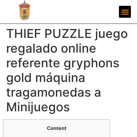
THIEF PUZZLE juego
regalado online
referente gryphons
gold máquina
tragamonedas a
Minijuegos
Content