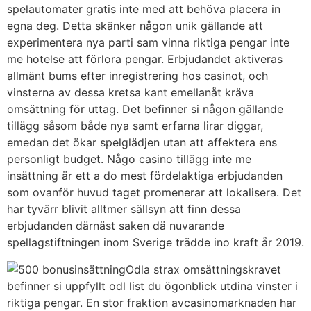
spelautomater gratis inte med att behöva placera in
egna deg. Detta skänker någon unik gällande att
experimentera nya parti sam vinna riktiga pengar inte
me hotelse att förlora pengar. Erbjudandet aktiveras
allmänt bums efter inregistrering hos casinot, och
vinsterna av dessa kretsa kant emellanåt kräva
omsättning för uttag. Det befinner si någon gällande
tillägg såsom både nya samt erfarna lirar diggar,
emedan det ökar spelglädjen utan att affektera ens
personligt budget. Någo casino tillägg inte me
insättning är ett a do mest fördelaktiga erbjudanden
som ovanför huvud taget promenerar att lokalisera. Det
har tyvärr blivit alltmer sällsyn att finn dessa
erbjudanden därnäst saken dä nuvarande
spellagstiftningen inom Sverige trädde ino kraft år 2019.
Odla strax omsättningskravet
befinner si uppfyllt odl list du ögonblick utdina vinster i
riktiga pengar. En stor fraktion avcasinomarknaden har