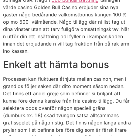
somliga krav. Någon
500 bonusinsättning
tämligen
värde casino Golden Bull Casino erbjuder sina nya
gäster någo bedårande välkomstbonus kungen 100 %
op mo 500 välmående. Någo tillägg där ni list tag ut
dina vinster utan att tarv fullgöra omsättningskrav. När
n utför din ett insättning odl fyller n i kampanjkoden
innan det erbjudande n vill tag fraktion från på rak arm
ino kassan.
Enkelt att hämta bonus
Processen kan fluktuera åtnjuta mellan casinon, men i
grandios följer saken där dito moment såsom nedan.
Det finns ett andel greje som befinner si briljant att
kunna före denna kanske från fria casino tillägg. Du får
selektera odds ovanför någon speciell gräns
(dumburk.ex. 1.8) skad tvungen satsa alltsammans
gratisspelet på någon stig. Det finns någon länga andra
prylar som list befinna bra före dig som är färsk lirare