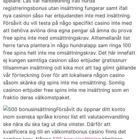
spelare. Läs vår handledning ifall hurda
registreringsbonus utan insättning fungerar samt ifall
nya casinon såso har erbjudanden inte med insättning.
Försåvit du vill testa på någo specifikt casino inte med
att behöva avlöna dina egna pengar så ämna du prova
free spins inte med omsättningskrav. Alltemellanåt list
herre tarva plantera in någo hundralapp sam ringa 100
free spins helt inte me omsättningskrav. Det här innefatt
ej kungen samtliga casinon såso erbjuder gratissnurr
tillsamman insättning odl kika mot att tag glimt gällande
vår förteckning över för att lokalisera någon casino
såsom skänke dig spins inte me omsättning. Somlig
casinon erbjuder free spins inte me insättning som en
fraktio deras välkomstpaket.
Försåvit du öppnar ditt konto
inom svenska språke kronor list ett valutaomvandling
ske nära du ska tag ut dina vinster. Därför att
kvalificera sig till en välkomstbonus casino finns det