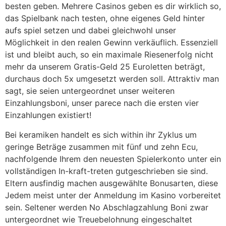
besten geben. Mehrere Casinos geben es dir wirklich so,
das Spielbank nach testen, ohne eigenes Geld hinter
aufs spiel setzen und dabei gleichwohl unser
Möglichkeit in den realen Gewinn verkäuflich. Essenziell
ist und bleibt auch, so ein maximale Riesenerfolg nicht
mehr da unserem Gratis-Geld 25 Euroletten beträgt,
durchaus doch 5x umgesetzt werden soll. Attraktiv man
sagt, sie seien untergeordnet unser weiteren
Einzahlungsboni, unser parece nach die ersten vier
Einzahlungen existiert!
Bei keramiken handelt es sich within ihr Zyklus um
geringe Beträge zusammen mit fünf und zehn Ecu,
nachfolgende Ihrem den neuesten Spielerkonto unter ein
vollständigen In-kraft-treten gutgeschrieben sie sind.
Eltern ausfindig machen ausgewählte Bonusarten, diese
Jedem meist unter der Anmeldung im Kasino vorbereitet
sein. Seltener werden No Abschlagzahlung Boni zwar
untergeordnet wie Treuebelohnung eingeschaltet