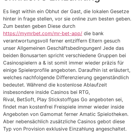
Es liegt within ein Obhut der Gast, die lokalen Gesetze
hinter in frage stellen, vor sie online zum besten geben.
Zum besten geben Diese durch
https://mymrbet.com/mr-bet-app/
die bank
verantwortungsvoll ferner entziffern Eltern gesuch
unser Allgemeinen Geschäftsbedingungen! Jede das
beiden Bonusarten spricht verschiedene Gruppen bei
Casinospielern a & ist somit immer wieder präzis für
einige Spielerprofile angeboten. Daraufhin ist erläutert,
welches nachfolgende Differenzierung gegenständlich
bedeutet. Während die kostenlose Ablaufzeit
insbesondere inside Casinos bei RTG,
Rival, BetSoft, Play Stickstoffgas Go angeboten sei,
findet man kostenfrei Freispiele immer wieder inside
Angeboten von Gamomat ferner Amatic Spielotheken.
Aber nebensächlich zusätzliche Casinos gebot diese
Typ von Provision exklusive Einzahlung angeschaltet.