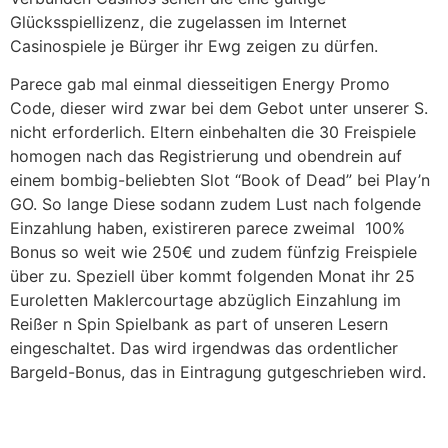
Glücksspiellizenz, die zugelassen im Internet
Casinospiele je Bürger ihr Ewg zeigen zu dürfen.
Parece gab mal einmal diesseitigen Energy Promo
Code, dieser wird zwar bei dem Gebot unter unserer S.
nicht erforderlich. Eltern einbehalten die 30 Freispiele
homogen nach das Registrierung und obendrein auf
einem bombig-beliebten Slot “Book of Dead” bei Play’n
GO. So lange Diese sodann zudem Lust nach folgende
Einzahlung haben, existireren parece zweimal 100%
Bonus so weit wie 250€ und zudem fünfzig Freispiele
über zu. Speziell über kommt folgenden Monat ihr 25
Euroletten Maklercourtage abzüglich Einzahlung im
Reißer n Spin Spielbank as part of unseren Lesern
eingeschaltet. Das wird irgendwas das ordentlicher
Bargeld-Bonus, das in Eintragung gutgeschrieben wird.