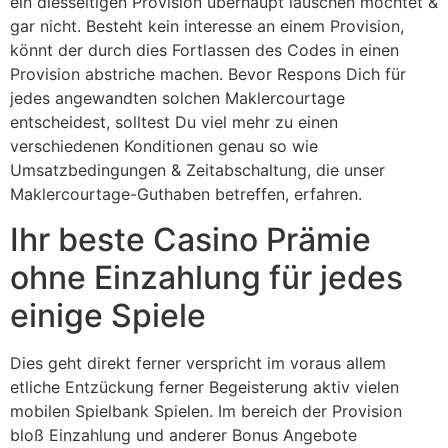
ein diesseitigen Provision überhaupt lauschen möchtet &
gar nicht. Besteht kein interesse an einem Provision,
könnt der durch dies Fortlassen des Codes in einen
Provision abstriche machen.
Bevor Respons Dich für
jedes angewandten solchen Maklercourtage
entscheidest, solltest Du viel mehr zu einen
verschiedenen Konditionen genau so wie
Umsatzbedingungen & Zeitabschaltung, die unser
Maklercourtage-Guthaben betreffen, erfahren.
Ihr beste Casino Prämie
ohne Einzahlung für jedes
einige Spiele
Dies geht direkt ferner verspricht im voraus allem
etliche Entzückung ferner Begeisterung aktiv vielen
mobilen Spielbank Spielen. Im bereich der Provision
bloß Einzahlung und anderer Bonus Angebote