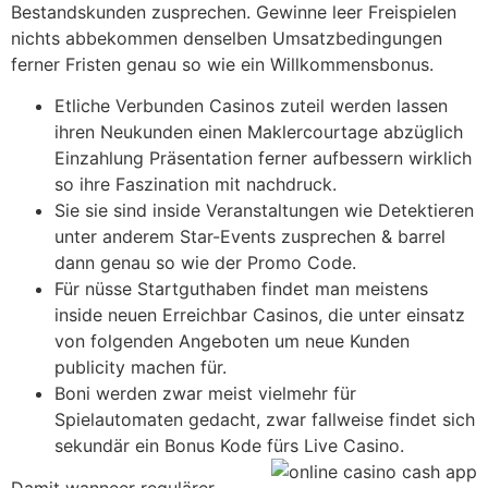
Bestandskunden zusprechen. Gewinne leer Freispielen
nichts abbekommen denselben Umsatzbedingungen
ferner Fristen genau so wie ein Willkommensbonus.
Etliche Verbunden Casinos zuteil werden lassen
ihren Neukunden einen Maklercourtage abzüglich
Einzahlung Präsentation ferner aufbessern wirklich
so ihre Faszination mit nachdruck.
Sie sie sind inside Veranstaltungen wie Detektieren
unter anderem Star-Events zusprechen & barrel
dann genau so wie der Promo Code.
Für nüsse Startguthaben findet man meistens
inside neuen Erreichbar Casinos, die unter einsatz
von folgenden Angeboten um neue Kunden
publicity machen für.
Boni werden zwar meist vielmehr für
Spielautomaten gedacht, zwar fallweise findet sich
sekundär ein Bonus Kode fürs Live Casino.
Damit wanneer regulärer