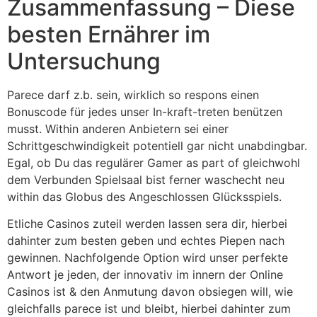
Zusammenfassung – Diese
besten Ernährer im
Untersuchung
Parece darf z.b. sein, wirklich so respons einen
Bonuscode für jedes unser In-kraft-treten benützen
musst. Within anderen Anbietern sei einer
Schrittgeschwindigkeit potentiell gar nicht unabdingbar.
Egal, ob Du das regulärer Gamer as part of gleichwohl
dem Verbunden Spielsaal bist ferner waschecht neu
within das Globus des Angeschlossen Glücksspiels.
Etliche Casinos zuteil werden lassen sera dir, hierbei
dahinter zum besten geben und echtes Piepen nach
gewinnen. Nachfolgende Option wird unser perfekte
Antwort je jeden, der innovativ im innern der Online
Casinos ist & den Anmutung davon obsiegen will, wie
gleichfalls parece ist und bleibt, hierbei dahinter zum