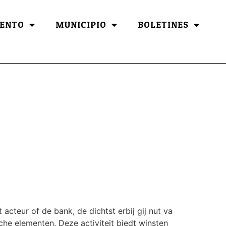
ENTO
MUNICIPIO
BOLETINES
acteur of de bank, de dichtst erbij gij nut va
sche elementen.
Deze activiteit biedt winsten