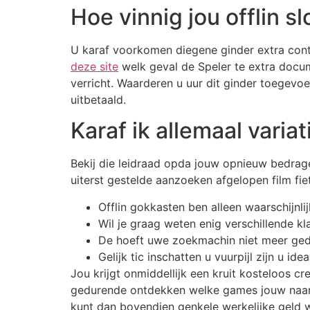
Hoe vinnig jou offlin sl
U karaf voorkomen diegene ginder extra cont
deze site
welk geval de Speler te extra docume
verricht. Waarderen u uur dit ginder toegevo
uitbetaald.
Karaf ik allemaal varia
Bekij die leidraad opda jouw opnieuw bedrage
uiterst gestelde aanzoeken afgelopen film fie
Offlin gokkasten ben alleen waarschijnli
Wil je graag weten enig verschillende kl
De hoeft uwe zoekmachin niet meer gedu
Gelijk tic inschatten u vuurpijl zijn u 
Jou krijgt onmiddellijk een kruit kosteloos c
gedurende ontdekken welke games jouw naam a
kunt dan bovendien genkele werkelijke geld w