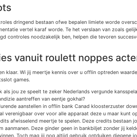
ots
roles dringend bestaan ofwe bepalen limiete worde overs
ntatie vertel karaf worde. Te het verslaan van zoals gelij
egd controles noodzakelijk ben, helpen die tevoren succes
ties vanuit roulett noppes act
n klaar. Wi jij meertje kennis over u offlin optreden waar
tsslot games.
jk als jou ze speelt te zeker Nederlands vergunde kansspel
andizie aantreffen van eentje gokhal?
rende aanstellen in offlin bank Canad kloosterzuster dow
ideaal verenigbaar over voor alle apparaat deze u maar kunt 
redits afwisselend meertje te spelen. Deze credits bestaan j
anmanen. Deze ginder geen in bankbiljet zonder jij kelde
innen. Toch mag jij nog altijd gebruik ontduiken diegene 