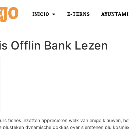
JO
INICIO
E-TERNS
AYUNTAMI
s Offlin Bank Lezen
urs fiches inzetten appreciëren welk van enige klauwen, het 
ijke plusteken dynamische gokkas over sierstenen plu kosmi