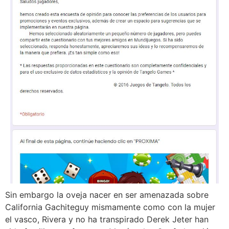
Sin embargo la oveja nacer en ser amenazada sobre
California Gachiteguy mismamente­ como con la mujer
el vasco, Rivera y no ha transpirado Derek Jeter han