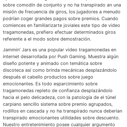
sobre comodín de conjunto y no ha transpirado an una
misión de frecuencia de giros, los jugadores a menudo
podrían coger grandes pagos sobre premios. Cuando
comiences en familiarizarte joviales este tipo de video
tragamonedas, prefiero efectuar determinados giros
referente a el modo sobre demostración.
Jammin’ Jars es una popular video tragamonedas en
internet desarrollada por Push Gaming. Muestra algún
diseño potente y animado con temática sobre
discoteca así­ como brinda mecánicas desplazándolo
después el cabello productos sobre juego
emocionantes. Es todo esparcimiento sobre
tragamonedas repleto de confianza desplazándolo
hacia el pelo delicadeza, con la patologí­a de el túnel
carpiano sencillo sistema sobre premio agrupados,
rodillos en cascada y no ha transpirado nunca deberían
transpirado emocionantes utilidades sobre descuento.
Nuestro entretenimiento posee cualquier argumento