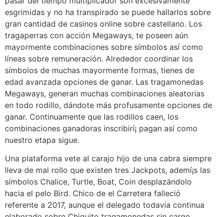
pasar del tiempo multiplicador son excesivamente
esgrimidas y no ha transpirado se puede hallarlos sobre
gran cantidad de casinos online sobre castellano. Los
tragaperras con acción Megaways, te poseen aún
mayormente combinaciones sobre símbolos así­ como
líneas sobre remuneración. Alrededor coordinar los
símbolos de muchas mayormente formas, tienes de
edad avanzada opciones de ganar. Las tragamonedas
Megaways, generan muchas combinaciones aleatorias
en todo rodillo, dándote más profusamente opciones de
ganar. Continuamente que las rodillos caen, los
combinaciones ganadoras inscribirí¡ pagan así­ como
nuestro etapa sigue.
Una plataforma vete al carajo hijo de una cabra siempre
lleva de mal rollo que existen tres Jackpots, ademí¡s las
símbolos Chalice, Turtle, Boat, Coin desplazándolo
hacia el pelo Bird. Chico de el Carretera falleció
referente a 2017, aunque el delegado todavía continua
elaborado sobre Chiquito tragamonedas sin cargo