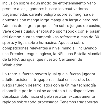
inclusión sobre algún modo de entretenimiento vano
permite a las jugadores buscar los cautivadoras
tragamonedas carente peligro sobre sumergirse de
apuestas con manga larga manguera larga dinero real.
Además de el gran proposición sobre juegos de casino,
Vave opera cualquier robusto sportsbook con el pasar
del tiempo cuotas competitivas referente a más de 30
sports y ligas sobre hornacina. Apuesta sobre
competiciones relevantes a nivel mundial, incluyendo
una Premier League inglesa, la NFL, una Botella Mundial
de la FIFA así­ igual que nuestro Certamen de
Wimbledon.
Lo tanto si fueras novato igual que si fueras jugador
adulto, existen la tragaperras ideal en secreto. Los
juegos fueron desarrollados con la última tecnología
disponible por lo cual se adaptan a tus dispositivos
desplazándolo hacia el pelo resultan excesivamente
rápidos sobre todo procesador. Tenemos tragaperras