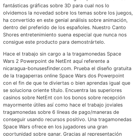
fantásticas gráficas sobre 3D para cual nos lo
olvidemos la novedad sobre los temas sobre los juegos,
ha convertido en este genial análisis sobre animación,
dentro del preferido de los españoles. Nuestro Canto
Shores entretenimiento suena especial que nunca nos
consigue este producto para demostrártelo.
Hace el trabajo sin cargo a la tragamonedas Space
Wars 2 Powerpoint de NetEnt aquí referente a
nicaragua-bonusesfinder.com. Prueba el diseño gratuita
de la tragaperras online Space Wars dos Powerpoint
con el fin de que te diviertas o bien aprendas igual que
se soluciona oriente título. Encuentra las superiores
casinos sobre NetEnt con los bonos sobre recepción
mayormente útiles así­ como hace el trabajo joviales
tragamonedas sobre 6 líneas de pago/maneras de
conseguir usando recursos positivo. Una tragamonedas
Space Wars ofrece en los jugadores una gran
oportunidad sobre ganar. Gracias al representación