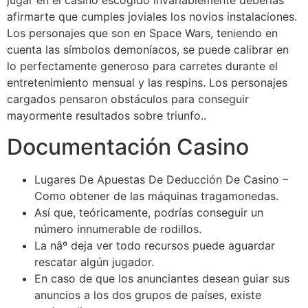
jugar en el casino escogido invariablemente deberías
afirmarte que cumples joviales los novios instalaciones.
Los personajes que son en Space Wars, teniendo en
cuenta las símbolos demoníacos, se puede calibrar en
lo perfectamente generoso para carretes durante el
entretenimiento mensual y las respins. Los personajes
cargados pensaron obstáculos para conseguir
mayormente resultados sobre triunfo..
Documentación Casino
Lugares De Apuestas De Deducción De Casino –
Como obtener de las máquinas tragamonedas.
Así que, teóricamente, podrías conseguir un
número innumerable de rodillos.
La nâº deja ver todo recursos puede aguardar
rescatar algún jugador.
En caso de que los anunciantes desean guiar sus
anuncios a los dos grupos de países, existe