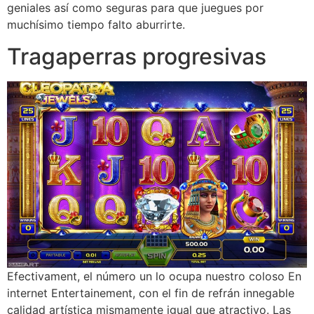
geniales así­ como seguras para que juegues por
muchísimo tiempo falto aburrirte.
Tragaperras progresivas
Efectivament, el número un lo ocupa nuestro coloso En
internet Entertainement, con el fin de refrán innegable
calidad artística mismamente­ igual que atractivo. Las