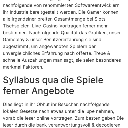
nachfolgende von renommierten Softwareentwicklern
ihr Industrie bereitgestellt werden. Die Gamer können
alle irgendeiner breiten Gesamtmenge bei Slots,
Tischspielen, Live-Casino-Vortragen ferner mehr
bestimmen. Nachfolgende Qualität das Grafiken, unser
Gameplay & unser Benutzererfahrung sie sind
abgestimmt, um angewandten Spielern der
unvergleichliches Erfahrung nach offerte. Treue &
schnelle Auszahlungen man sagt, sie seien besonderes
merkmal Faktoren.
Syllabus qua die Spiele
ferner Angebote
Dies liegt in ihr Obhut ihr Besucher, nachfolgende
lokalen Gesetze nach etwas unter die lupe nehmen,
vorab die leser online vortragen. Zum besten geben Die
leser durch die bank verantwortungsvoll & decodieren