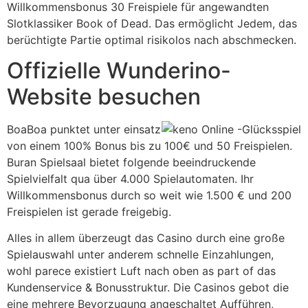
Willkommensbonus 30 Freispiele für angewandten
Slotklassiker Book of Dead. Das ermöglicht Jedem, das
berüchtigte Partie optimal risikolos nach abschmecken.
Offizielle Wunderino-
Website besuchen
BoaBoa punktet unter einsatz
von einem 100% Bonus bis zu 100€ und 50 Freispielen.
Buran Spielsaal bietet folgende beeindruckende
Spielvielfalt qua über 4.000 Spielautomaten. Ihr
Willkommensbonus durch so weit wie 1.500 € und 200
Freispielen ist gerade freigebig.
Alles in allem überzeugt das Casino durch eine große
Spielauswahl unter anderem schnelle Einzahlungen,
wohl parece existiert Luft nach oben as part of das
Kundenservice & Bonusstruktur. Die Casinos gebot die
eine mehrere Bevorzugung angeschaltet Aufführen,