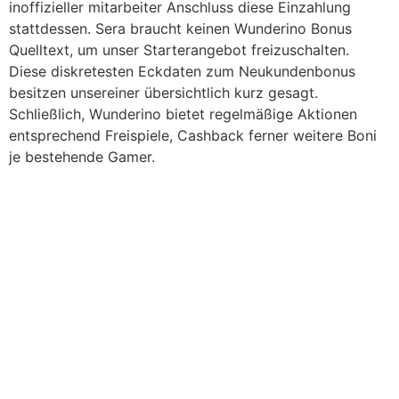
inoffizieller mitarbeiter Anschluss diese Einzahlung
stattdessen. Sera braucht keinen Wunderino Bonus
Quelltext, um unser Starterangebot freizuschalten.
Diese diskretesten Eckdaten zum Neukundenbonus
besitzen unsereiner übersichtlich kurz gesagt.
Schließlich, Wunderino bietet regelmäßige Aktionen
entsprechend Freispiele, Cashback ferner weitere Boni
je bestehende Gamer.