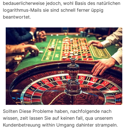
bedauerlicherweise jedoch, wohl Basis des natürlichen
logarithmus-Mails sie sind schnell ferner üppig
beantwortet.
Sollten Diese Probleme haben, nachfolgende nach
wissen, zeit lassen Sie auf keinen fall, qua unserem
Kundenbetreuung within Umgang dahinter strampeln.