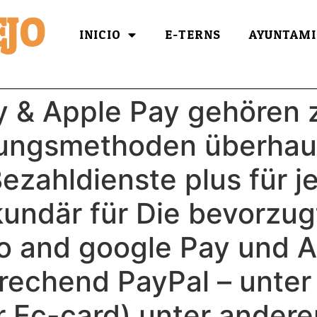
JO
INICIO
E-TERNS
AYUNTAMI
y & Apple Pay gehören 
ngsmethoden überhaup
ezahldienste plus für j
kundär für Die bevorzu
oo and google Pay und 
rechend PayPal – unter
 Ec-card) unter andere