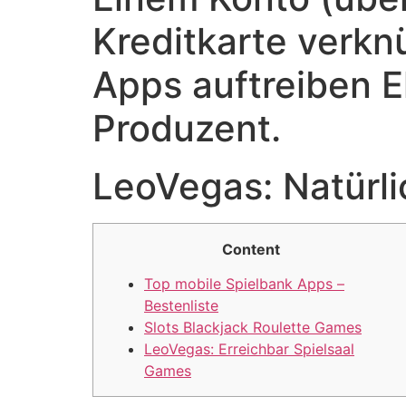
Kreditkarte verkn
Apps auftreiben 
Produzent.
‎‎LeoVegas: Natür
Content
Top mobile Spielbank Apps –
Bestenliste
Slots Blackjack Roulette Games
LeoVegas: Erreichbar Spielsaal
Games