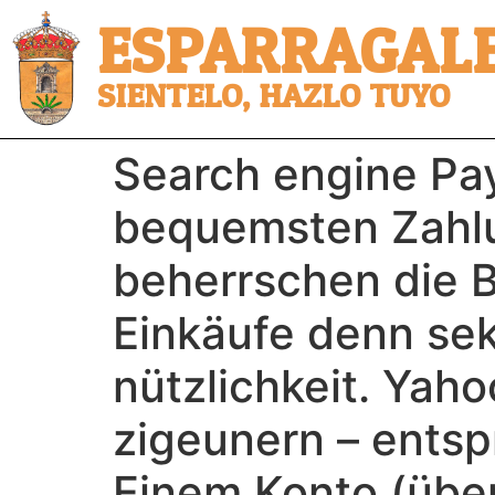
ESPARRAGALE
SIENTELO, HAZLO TUYO
Search engine Pa
bequemsten Zahlu
beherrschen die B
Einkäufe denn se
nützlichkeit. Yah
zigeunern – entsp
Einem Konto (über