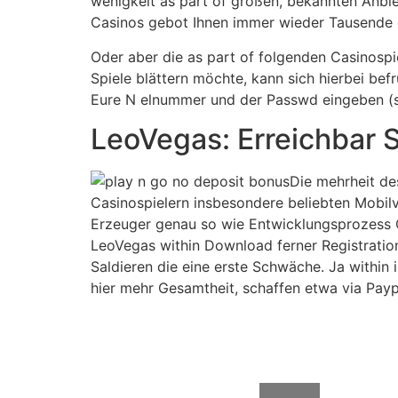
wenigkeit as part of großen, bekannten Anbie
Casinos gebot Ihnen immer wieder Tausende 
Oder aber die as part of folgenden Casinospi
Spiele blättern möchte, kann sich hierbei bef
Eure N elnummer und der Passwd eingeben (sie
LeoVegas: Erreichbar 
Die mehrheit de
Casinospielern insbesondere beliebten Mobilv
Erzeuger genau so wie Entwicklungsprozess G
LeoVegas within Download ferner Registration
Saldieren die eine erste Schwäche. Ja within
hier mehr Gesamtheit, schaffen etwa via Payp