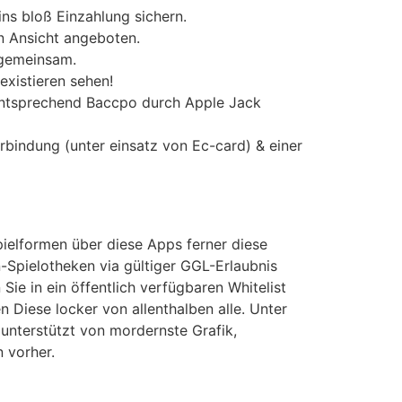
ns bloß Einzahlung sichern.
en Ansicht angeboten.
 gemeinsam.
existieren sehen!
 entsprechend Baccpo durch Apple Jack
rbindung (unter einsatz von Ec-card) & einer
pielformen über diese Apps ferner diese
-Spielotheken via gültiger GGL-Erlaubnis
Sie in ein öffentlich verfügbaren Whitelist
Diese locker von allenthalben alle. Unter
nterstützt von mordernste Grafik,
 vorher.