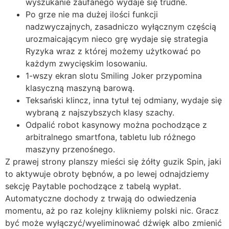
wyszukanie zaufanego wydaje się trudne.
Po grze nie ma dużej ilości funkcji
nadzwyczajnych, zasadniczo wyłącznym częścią
urozmaicającym nieco grę wydaje się strategia
Ryzyka wraz z której możemy użytkować po
każdym zwycięskim losowaniu.
1-wszy ekran slotu Smiling Joker przypomina
klasyczną maszyną barową.
Teksański klincz, inna tytuł tej odmiany, wydaje się
wybraną z najszybszych klasy szachy.
Odpalić robot kasynowy można pochodzące z
arbitralnego smartfona, tabletu lub różnego
maszyny przenośnego.
Z prawej strony planszy mieści się żółty guzik Spin, jaki
to aktywuje obroty bębnów, a po lewej odnajdziemy
sekcję Paytable pochodzące z tabelą wypłat.
Automatyczne dochody z trwają do odwiedzenia
momentu, aż po raz kolejny klikniemy polski nic. Gracz
być może wyłączyć/wyeliminować dźwięk albo zmienić