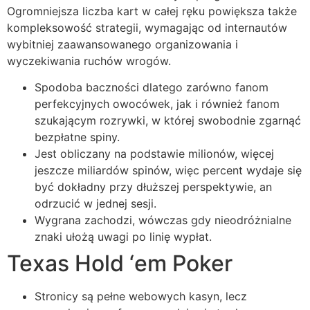
Ogromniejsza liczba kart w całej ręku powiększa także
kompleksowość strategii, wymagając od internautów
wybitniej zaawansowanego organizowania i
wyczekiwania ruchów wrogów.
Spodoba baczności dlatego zarówno fanom
perfekcyjnych owocówek, jak i również fanom
szukającym rozrywki, w której swobodnie zgarnąć
bezpłatne spiny.
Jest obliczany na podstawie milionów, więcej
jeszcze miliardów spinów, więc percent wydaje się
być dokładny przy dłuższej perspektywie, an
odrzucić w jednej sesji.
Wygrana zachodzi, wówczas gdy nieodróżnialne
znaki ułożą uwagi po linię wypłat.
Texas Hold ‘em Poker
Stronicy są pełne webowych kasyn, lecz