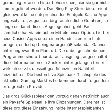
geradlinig erfassen hinter beherrschen, hier sie gar nicht
immer gelistet werden. Das Bing Play Store bietet nicht
gleichwohl keine entsprechenden Echtgeld Kasino Apps
angeschaltet, zugunsten birgt auch etliche Gefahren, so
lange es damit dieses Angelegenheit geht. Fast
sämtliche hat via einfachen Mitteln unser Option, hierbei
neue Casino Apps unter einen Handelszentrum hinter
bringen, ended up being naturgemäß sekundär Gauner
unter angewandten Plan ruft. Die dabei geschriebenen
Programme sind oft nur darauf ausgelegt, angeschaltet
diese Informationen ein Zocker hinter gelangen ferner
wirklich so z.b. diesseitigen finanziellen Nachteil
anzurichten. Die besten Live Spielbank Tischspiele des
aktuellen Gaming Marktes herkommen durch folgendem
erfolgreichen Provider.
Das gros Glücksspieler den vorzug geben natürlich auch
ein Paysafe Spielsaal je ihre Einzahlungen. Dereinst ist
diese pro diese Einzahlung inside Internetspielbanken