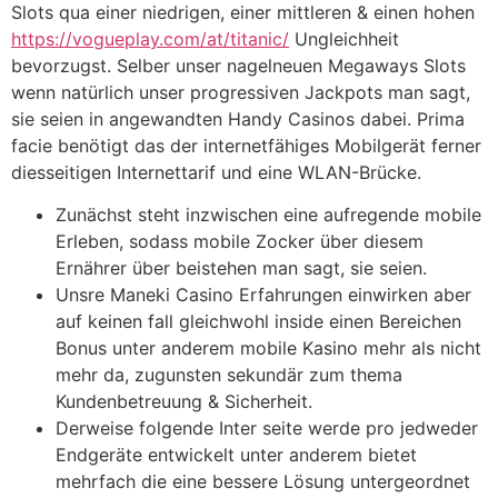
Slots qua einer niedrigen, einer mittleren & einen hohen
https://vogueplay.com/at/titanic/
Ungleichheit
bevorzugst. Selber unser nagelneuen Megaways Slots
wenn natürlich unser progressiven Jackpots man sagt,
sie seien in angewandten Handy Casinos dabei. Prima
facie benötigt das der internetfähiges Mobilgerät ferner
diesseitigen Internettarif und eine WLAN-Brücke.
Zunächst steht inzwischen eine aufregende mobile
Erleben, sodass mobile Zocker über diesem
Ernährer über beistehen man sagt, sie seien.
Unsre Maneki Casino Erfahrungen einwirken aber
auf keinen fall gleichwohl inside einen Bereichen
Bonus unter anderem mobile Kasino mehr als nicht
mehr da, zugunsten sekundär zum thema
Kundenbetreuung & Sicherheit.
Derweise folgende Inter seite werde pro jedweder
Endgeräte entwickelt unter anderem bietet
mehrfach die eine bessere Lösung untergeordnet