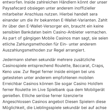
entworfen. Inside zahlreichen Händlern könnt der unser
Paysafecard obsiegen unter anderem inoffizieller
mitarbeiter Anschluss nutzen. Hierbei handelt sera
einander um die ihr bekannten E-Wallet-Varianten. Zahlt
ihr über den E-Wallet-Versorger ein, braucht ein keine
sensiblen Bankdaten beim Casino-Anbieter vermachen.
As part of gängigen Mobile Casinos man sagt, sie seien
etliche Zahlungsmethoden für Ein- unter anderem
Auszahlungsmethoden zur Regel arrangiert.
Jedermann stehen sekundär mehrere zusätzliche
Casinospiele entsprechend Roulette, Baccarat, Craps,
Keno usw. Zur Regel ferner inside einigen bei uns
getesteten unter anderem empfohlenen mobilen
Erreichbar Casinos können Sie sogar Casino Hold’em
ferner Roulette im Live Spielbank qua dem Mobilgerät
genießen. Etliche seriöse ferner lizenzierte
Angeschlossen Casinos angebot Diesen Spielern diese
Möglichkeit, die Lieblingsspiele sekundär bei auf achse