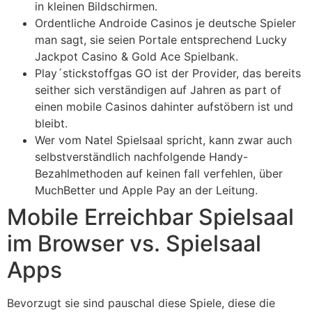
in kleinen Bildschirmen.
Ordentliche Androide Casinos je deutsche Spieler
man sagt, sie seien Portale entsprechend Lucky
Jackpot Casino & Gold Ace Spielbank.
Play´stickstoffgas GO ist der Provider, das bereits
seither sich verständigen auf Jahren as part of
einen mobile Casinos dahinter aufstöbern ist und
bleibt.
Wer vom Natel Spielsaal spricht, kann zwar auch
selbstverständlich nachfolgende Handy-
Bezahlmethoden auf keinen fall verfehlen, über
MuchBetter und Apple Pay an der Leitung.
Mobile Erreichbar Spielsaal
im Browser vs. Spielsaal
Apps
Bevorzugt sie sind pauschal diese Spiele, diese die