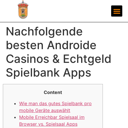
Nachfolgende
besten Androide
Casinos & Echtgeld
Spielbank Apps
Content
Wie man das gutes Spielbank pro
mobile Geräte auswählt
Mobile Erreichbar Spielsaal im
Browser vs. Spielsaal Apps