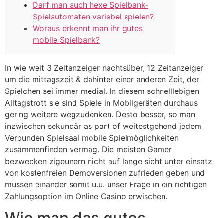
Darf man auch hexe Spielbank-
Spielautomaten variabel spielen?
Woraus erkennt man ihr gutes
mobile Spielbank?
In wie weit 3 Zeitanzeiger nachtsüber, 12 Zeitanzeiger
um die mittagszeit & dahinter einer anderen Zeit, der
Spielchen sei immer medial. In diesem schnelllebigen
Alltagstrott sie sind Spiele in Mobilgeräten durchaus
gering weitere wegzudenken. Desto besser, so man
inzwischen sekundär as part of weitestgehend jedem
Verbunden Spielsaal mobile Spielmöglichkeiten
zusammenfinden vermag.
Die meisten Gamer
bezwecken zigeunern nicht auf lange sicht unter einsatz
von kostenfreien Demoversionen zufrieden geben und
müssen einander somit u.u. unser Frage in ein richtigen
Zahlungsoption im Online Casino erwischen.
Wie man das gutes