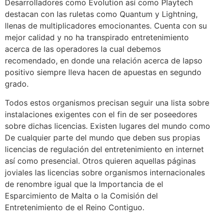
Desarrolladores como Evolution así­ como Playtech
destacan con las ruletas como Quantum y Lightning,
llenas de multiplicadores emocionantes. Cuenta con su
mejor calidad y no ha transpirado entretenimiento
acerca de las operadores la cual debemos
recomendado, en donde una relación acerca de lapso
positivo siempre lleva hacen de apuestas en segundo
grado.
Todos estos organismos precisan seguir una lista sobre
instalaciones exigentes con el fin de ser poseedores
sobre dichas licencias. Existen lugares del mundo como
De cualquier parte del mundo que deben sus propias
licencias de regulación del entretenimiento en internet
así­ como presencial. Otros quieren aquellas páginas
joviales las licencias sobre organismos internacionales
de renombre igual que la Importancia de el
Esparcimiento de Malta o la Comisión del
Entretenimiento de el Reino Contiguo.