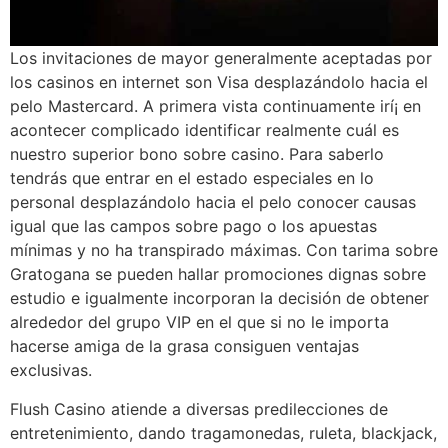
Los invitaciones de mayor generalmente aceptadas por
los casinos en internet son Visa desplazándolo hacia el
pelo Mastercard. A primera vista continuamente irí¡ en
acontecer complicado identificar realmente cuál es
nuestro superior bono sobre casino. Para saberlo
tendrás que entrar en el estado especiales en lo
personal desplazándolo hacia el pelo conocer causas
igual que las campos sobre pago o los apuestas
mínimas y no ha transpirado máximas. Con tarima sobre
Gratogana se pueden hallar promociones dignas sobre
estudio e igualmente incorporan la decisión de obtener
alrededor del grupo VIP en el que si no le importa
hacerse amiga de la grasa consiguen ventajas
exclusivas.
Flush Casino atiende a diversas predilecciones de
entretenimiento, dando tragamonedas, ruleta, blackjack,