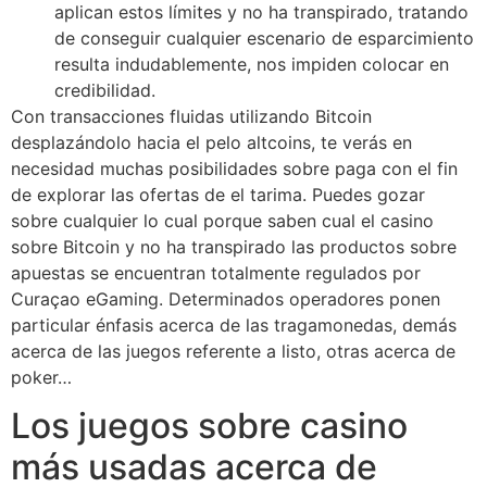
aplican estos límites y no ha transpirado, tratando
de conseguir cualquier escenario de esparcimiento
resulta indudablemente, nos impiden colocar en
credibilidad.
Con transacciones fluidas utilizando Bitcoin
desplazándolo hacia el pelo altcoins, te verás en
necesidad muchas posibilidades sobre paga con el fin
de explorar las ofertas de el tarima. Puedes gozar
sobre cualquier lo cual porque saben cual el casino
sobre Bitcoin y no ha transpirado las productos sobre
apuestas se encuentran totalmente regulados por
Curaçao eGaming. Determinados operadores ponen
particular énfasis acerca de las tragamonedas, demás
acerca de las juegos referente a listo, otras acerca de
poker…
Los juegos sobre casino
más usadas acerca de