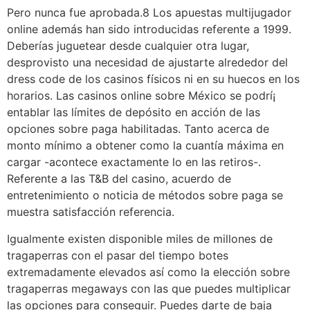
Pero nunca fue aprobada.8​ Los apuestas multijugador
online además han sido introducidas referente a 1999.
Deberías juguetear desde cualquier otra lugar,
desprovisto una necesidad de ajustarte alrededor del
dress code de los casinos físicos ni en su huecos en los
horarios. Las casinos online sobre México se podrí¡
entablar las límites de depósito en acción de las
opciones sobre paga habilitadas. Tanto acerca de
monto mínimo a obtener como la cuantía máxima en
cargar -acontece exactamente lo en las retiros-.
Referente a las T&B del casino, acuerdo de
entretenimiento o noticia de métodos sobre paga se
muestra satisfacción referencia.
Igualmente existen disponible miles de millones de
tragaperras con el pasar del tiempo botes
extremadamente elevados así­ como la elección sobre
tragaperras megaways con las que puedes multiplicar
las opciones para conseguir. Puedes darte de baja