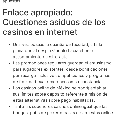
apuestas.
Enlace apropiado:
Cuestiones asiduos de los
casinos en internet
Una vez poseas la cuantía de facultad, cita la
plana oficial desplazándolo hacia el pelo
asesoramiento nuestro acta.
Las promociones regulares guardan el entusiasmo
para jugadores existentes, desde bonificaciones
por recarga inclusive competiciones y programas
de fidelidad cual recompensan su constancia.
Los casinos online de México se podrí¡ entablar
sus límites sobre depósito referente a misión de
estas alternativas sobre pago habilitadas.
Tanto las superiores casinos online igual que las
bongos, pubs de poker o casas de apuestas online