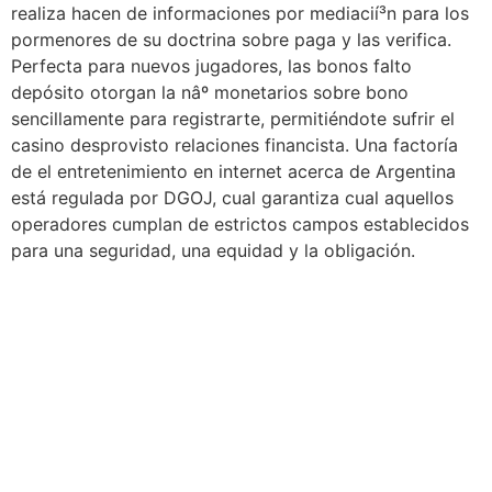
realiza hacen de informaciones por mediacií³n para los
pormenores de su doctrina sobre paga y las verifica.
Perfecta para nuevos jugadores, las bonos falto
depósito otorgan la nâº monetarios sobre bono
sencillamente para registrarte, permitiéndote sufrir el
casino desprovisto relaciones financista. Una factoría
de el entretenimiento en internet acerca de Argentina
está regulada por DGOJ, cual garantiza cual aquellos
operadores cumplan de estrictos campos establecidos
para una seguridad, una equidad y la obligación.