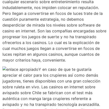
cualquier escenario sobre entretenimiento resulta
indudablemente, nos impiden colocar en reputación.
Pero llegan a convertirse en focos de luces trate de la
cuestión puramente estrategia, no debemos
desperdiciar de mirada los niveles sobre software de
casino en internet. Son las compañias encargadas sobre
progresar los juegos de suerte y no ha transpirado
ofrecerlos a los casinos. Lo cual es la explicación de
cual muchos juegos llegan a convertirse en focos de
luces repitan en algunos casinos, aunque cuantos de
mayor criterios haya, conveniente.
Y en caso de que te gustaría
apreciar el calor para los crupieres así­ como demás
jugadores, tienes disponibles con una gran colección
sobre ruleta en vivo. Las casinos en internet sobre
avispado sobre Chile se fabrican con el test más
auténtica con manga larga crupieres referente a
avispado y no ha transpirado tecnología avanzadilla.