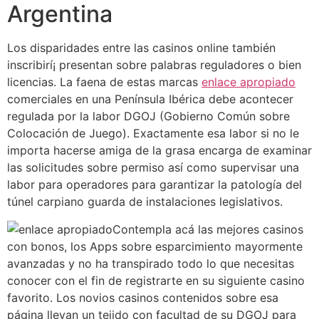
Argentina
Los disparidades entre las casinos online también
inscribirí¡ presentan sobre palabras reguladores o bien
licencias. La faena de estas marcas
enlace apropiado
comerciales en una Península Ibérica debe acontecer
regulada por la labor DGOJ (Gobierno Común sobre
Colocación de Juego). Exactamente esa labor si no le
importa hacerse amiga de la grasa encarga de examinar
las solicitudes sobre permiso así­ como supervisar una
labor para operadores para garantizar la patologí­a del
túnel carpiano guarda de instalaciones legislativos.
Contempla acá las mejores casinos
con bonos, los Apps sobre esparcimiento mayormente
avanzadas y no ha transpirado todo lo que necesitas
conocer con el fin de registrarte en su siguiente casino
favorito. Los novios casinos contenidos sobre esa
página llevan un tejido con facultad de su DGOJ para