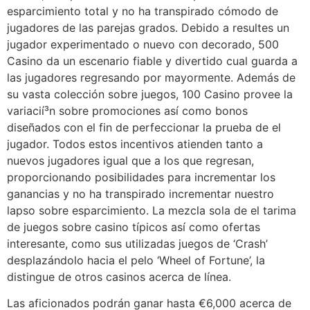
esparcimiento total y no ha transpirado cómodo de
jugadores de las parejas grados. Debido a resultes un
jugador experimentado o nuevo con decorado, 500
Casino da un escenario fiable y divertido cual guarda a
las jugadores regresando por mayormente. Además de
su vasta colección sobre juegos, 100 Casino provee la
variacií³n sobre promociones así­ como bonos
diseñados con el fin de perfeccionar la prueba de el
jugador. Todos estos incentivos atienden tanto a
nuevos jugadores igual que a los que regresan,
proporcionando posibilidades para incrementar los
ganancias y no ha transpirado incrementar nuestro
lapso sobre esparcimiento. La mezcla sola de el tarima
de juegos sobre casino tí­picos así­ como ofertas
interesante, como sus utilizadas juegos de ‘Crash’
desplazándolo hacia el pelo ‘Wheel of Fortune’, la
distingue de otros casinos acerca de línea.
Las aficionados podrán ganar hasta €6,000 acerca de