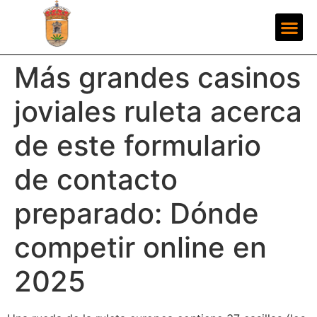
Más grandes casinos
joviales ruleta acerca
de este formulario
de contacto
preparado: Dónde
competir online en
2025