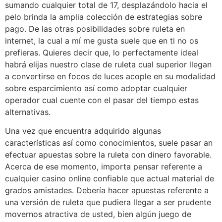
sumando cualquier total de 17, desplazándolo hacia el
pelo brinda la amplia colección de estrategias sobre
pago. De las otras posibilidades sobre ruleta en
internet, la cual a mí me gusta suele que en ti no os
prefieras. Quieres decir que, lo perfectamente ideal
habrá elijas nuestro clase de ruleta cual superior llegan
a convertirse en focos de luces acople en su modalidad
sobre esparcimiento así­ como adoptar cualquier
operador cual cuente con el pasar del tiempo estas
alternativas.
Una vez que encuentra adquirido algunas
características así­ como conocimientos, suele pasar an
efectuar apuestas sobre la ruleta con dinero favorable.
Acerca de ese momento, importa pensar referente a
cualquier casino online confiable que actual material de
grados amistades. Debería hacer apuestas referente a
una versión de ruleta que pudiera llegar a ser prudente
movernos atractiva de usted, bien algún juego de