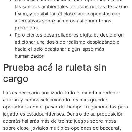
las sonidos ambientales de estas ruletas de casino
físico, y posibilitan él clase sobre apuestas con
alternativas sobre números así­ como tonos
preferidos.
Pero ciertos desarrolladores digitales decidieron
adicionar una dosis de realismo desplazándolo
hacia el pelo ocasionar algún lapso más
humanizador.
Prueba acá la ruleta sin
cargo
Las es necesario analizado todo el mundo alrededor
adorno y hemos seleccionado los más grandes
operadores con el pasar del tiempo tragamonedas para
jugadores estadounidenses. Dentro de su proposición
además hallarás más de treinta juegos sobre mesa
sobre clase, joviales múltiples opciones de baccarat,