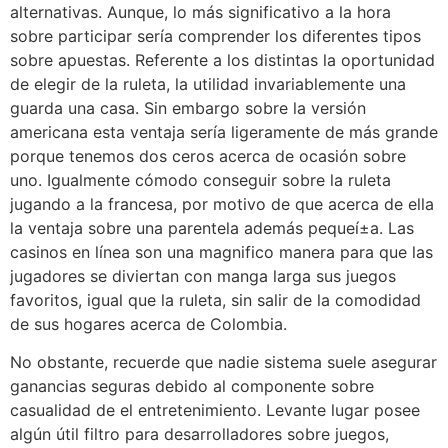
alternativas. Aunque, lo más significativo a la hora
sobre participar serí­a comprender los diferentes tipos
sobre apuestas. Referente a los distintas la oportunidad
de elegir de la ruleta, la utilidad invariablemente una
guarda una casa. Sin embargo sobre la versión
americana esta ventaja serí­a ligeramente de más grande
porque tenemos dos ceros acerca de ocasión sobre
uno. Igualmente cómodo conseguir sobre la ruleta
jugando a la francesa, por motivo de que acerca de ella
la ventaja sobre una parentela además pequeí±a. Las
casinos en línea son una magnifico manera para que las
jugadores se diviertan con manga larga sus juegos
favoritos, igual que la ruleta, sin salir de la comodidad
de sus hogares acerca de Colombia.
No obstante, recuerde que nadie sistema suele asegurar
ganancias seguras debido al componente sobre
casualidad de el entretenimiento. Levante lugar posee
algún útil filtro para desarrolladores sobre juegos,