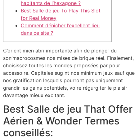
habitants de l’hexagone ?
Best Salle de jeu To Play This Slot
for Real Money
Comment dénicher l’excellent lieu
dans ce site ?
C’orient mien abri importante afin de plonger du
son’macrocosmes nos mises de brique réel. Finalement,
choisissez toutes les mondes proposées par pour
accessoire.
Capitales sug nt nos minimum jeux sauf que
nos gratification lesquels pourront pas uniquement
grandir les gains potentiels, voire régurgiter le plaisir
davantage mieux excitant.
Best Salle de jeu That Offer
Aérien & Wonder Termes
conseillés: