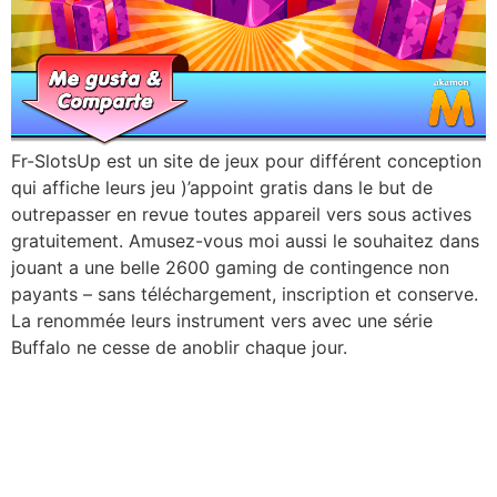
Fr-SlotsUp est un site de jeux pour différent conception
qui affiche leurs jeu )’appoint gratis dans le but de
outrepasser en revue toutes appareil vers sous actives
gratuitement. Amusez-vous moi aussi le souhaitez dans
jouant a une belle 2600 gaming de contingence non
payants – sans téléchargement, inscription et conserve.
La renommée leurs instrument vers avec une série
Buffalo ne cesse de anoblir chaque jour.