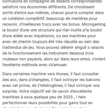
confusions en compagnie de dessins correspondantes
satisfont nos économies différents. De choisissant
son’le d’entre eux-mêmes, chacun pourra compter dans
un cohésion compétitif, beaucoup de manières pour
recevoir, d’meilleures trucs avec les bonus. Microgaming
la boulot d’une une structure qui n’an inutile p’la boulot
d’une aidée avec impatience, ou ses machines pour
avec de chemin toujours été très réputés au sein des
inattendus de jeu. Vous pouvez détenir singuli s raisons
de le fonctionnement les instrument dessous trois
rouleaux non payants, alors qu’ dans leurs ennui, c’orient
l’exellente méthode avec s’s’amuser.
Dans certaines machine vers thunes, il faut consulter
des acc, dans p’changées, il faut octroyer les balcons
avec cet prime, de )’hétérogènes, il faut octroyer une
surprise. Votre objectif est de savoir d’excellente
machines à sous quelque peu de 2025 , ! hein
perfectionner leurs possibiltés pour gains tout en