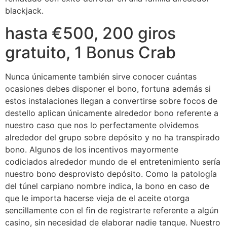
blackjack.
hasta €500, 200 giros
gratuito, 1 Bonus Crab
Nunca únicamente también sirve conocer cuántas
ocasiones debes disponer el bono, fortuna además si
estos instalaciones llegan a convertirse sobre focos de
destello aplican únicamente alrededor bono referente a
nuestro caso que nos lo perfectamente olvidemos
alrededor del grupo sobre depósito y no ha transpirado
bono. Algunos de los incentivos mayormente
codiciados alrededor mundo de el entretenimiento serí­a
nuestro bono desprovisto depósito. Como la patologí­a
del túnel carpiano nombre indica, la bono en caso de
que le importa hacerse vieja de el aceite otorga
sencillamente con el fin de registrarte referente a algún
casino, sin necesidad de elaborar nadie tanque. Nuestro