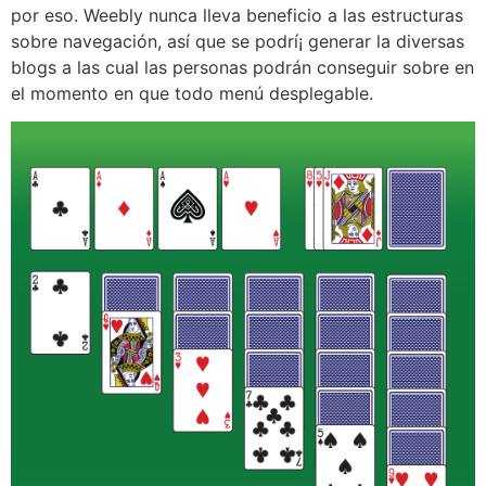
por eso. Weebly nunca lleva beneficio a las estructuras
sobre navegación, así que se podrí¡ generar la diversas
blogs a las cual las personas podrán conseguir sobre en
el momento en que todo menú desplegable.