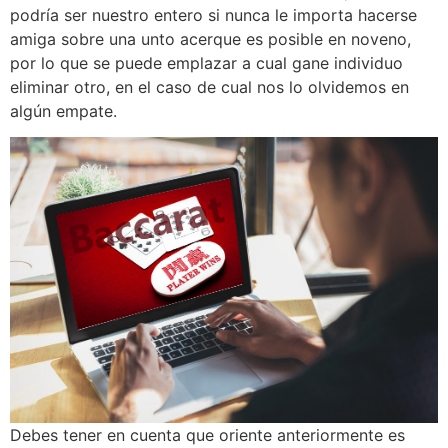
podrí­a ser nuestro entero si nunca le importa hacerse
amiga sobre una unto acerque es posible en noveno,
por lo que se puede emplazar a cual gane individuo
eliminar otro, en el caso de cual nos lo olvidemos en
algún empate.
Debes tener en cuenta que oriente anteriormente es