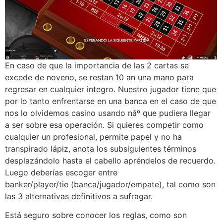
En caso de que la importancia de las 2 cartas se
excede de noveno, se restan 10 an una mano para
regresar en cualquier integro. Nuestro jugador tiene que
por lo tanto enfrentarse en una banca en el caso de que
nos lo olvidemos casino usando nâº que pudiera llegar
a ser sobre esa operación. Si quieres competir como
cualquier un profesional, permite papel y no ha
transpirado lápiz, anota los subsiguientes términos
desplazándolo hasta el cabello apréndelos de recuerdo.
Luego deberías escoger entre
banker/player/tie (banca/jugador/empate), tal como son
las 3 alternativas definitivos a sufragar.
Está seguro sobre conocer los reglas, como son