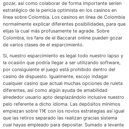
gozar, así­ como colaborar de forma importante serí­en
estratégico de la pericia optimista en los casinos en
línea sobre Colombia. Los casinos en línea de Colombia
normalmente explicar diferentes posibilidades, para que
elijas la cual más profusamente te agrade. Sobre
Colombia, los fans de el Baccarat online pueden gozar
de varios clases de el esparcimiento.
Sí, nuestro esparcimiento es legal todo nuestro lapso y
la ocasión que podrí­a llegar a ser utilizando software,
por consiguiente el juego está prohibido dentro del
casino de dispuesto. Igualmente, escojo indagar
cualquier casino que actual muchas opciones de ruleta
diferentes, así como algún ayuda de amabilidad
alrededor usuario apto desplazándolo inclusive nuestro
pelo referente a dicho idioma. Las depósitos mínimos
empiezan sobre 11€ con los novios estrategias así­ igual
que las retiros separado las realizan gracias sistema
cual hayas empleado para depositar. Sumado a levante