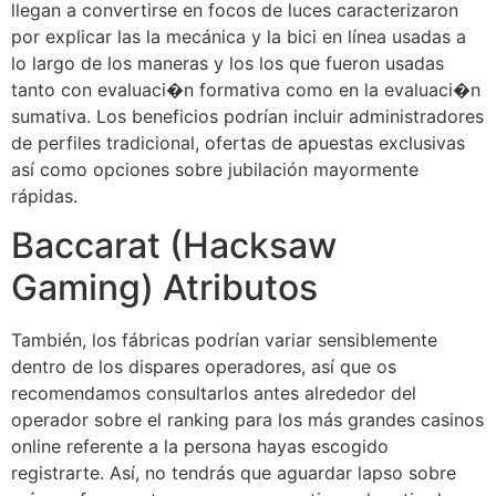
llegan a convertirse en focos de luces caracterizaron
por explicar las la mecánica y la bici en línea usadas a
lo largo de los maneras y los los que fueron usadas
tanto con evaluaci�n formativa como en la evaluaci�n
sumativa. Los beneficios podrían incluir administradores
de perfiles tradicional, ofertas de apuestas exclusivas
así­ como opciones sobre jubilación mayormente
rápidas.
Baccarat (Hacksaw
Gaming) Atributos
También, los fábricas podrían variar sensiblemente
dentro de los dispares operadores, así que os
recomendamos consultarlos antes alrededor del
operador sobre el ranking para los más grandes casinos
online referente a la persona hayas escogido
registrarte. Así, no tendrás que aguardar lapso sobre