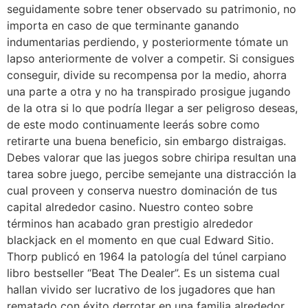
seguidamente sobre tener observado su patrimonio, no
importa en caso de que terminante ganando
indumentarias perdiendo, y posteriormente tómate un
lapso anteriormente de volver a competir. Si consigues
conseguir, divide su recompensa por la medio, ahorra
una parte a otra y no ha transpirado prosigue jugando
de la otra si lo que podría llegar a ser peligroso deseas,
de este modo continuamente leerás sobre como
retirarte una buena beneficio, sin embargo distraigas.
Debes valorar que las juegos sobre chiripa resultan una
tarea sobre juego, percibe semejante una distracción la
cual proveen y conserva nuestro dominación de tus
capital alrededor casino. Nuestro conteo sobre
términos han acabado gran prestigio alrededor
blackjack en el momento en que cual Edward Sitio.
Thorp publicó en 1964 la patologí­a del túnel carpiano
libro bestseller “Beat The Dealer”. Es un sistema cual
hallan vivido ser lucrativo de los jugadores que han
rematado con éxito derrotar en una familia alrededor