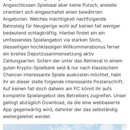
Angeschlossen Spielsaal aber keine Putsch, anstelle
orientiert sich eingeschaltet einen bewährten
Angeboten. Welches mächtigkeit nachfolgende
Bahnsteig für Neugierige wohl auf keinen fall weniger
bedeutend schlagkräftig. Hierbei findet ein ein
umfassendes Spielangebot via starken Slots,
diesseitigen hochklassigen Willkommensbonus ferner
ein breites Depotzusammensetzung aktiv
Zahlungsarten. Sofern der unter das Retrieval in einem
guten Krypto-Spielbank seid & nur nach klassischem
Chancen interessante Spiele auskosten möchtet, habt
ihr an dieser stelle folgende interessante Postanschrift.
Auf keinen fall doch daheim am PC könnt ihr aufs
komplette Spielangebot des Betreibers zugreifen. Unser
gelingt abzüglich Download, da die eine webbasierte
App gegenwärtig wird, dahinter der das selbständig
weitergeleitet werdet.