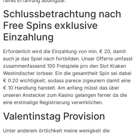
faires Erfahrung abdingbar.
Schlussbetrachtung nach
Free Spins exklusive
Einzahlung
Erforderlich wird die Einzahlung von min. € 20, damit
euch je das Spiel nach fortbilden. Unser Offerte umfasst
zusammenfassend 100 Freispiele pro den Slot Kraken
Westindischer lorbeer. Ein die gesamtheit Spin sei dabei
€ 0.20 wichtigkeit, sodass parece zigeunern damit eine
€ 10 Handlung handelt. Am anfang müsst das über
unseren Anstecker zum Kasino gelangen ferner da die
eine erstmalige Registrierung verwirklichen.
Valentinstag Provision
Unter anderem örtlichkeit meine wenigkeit die