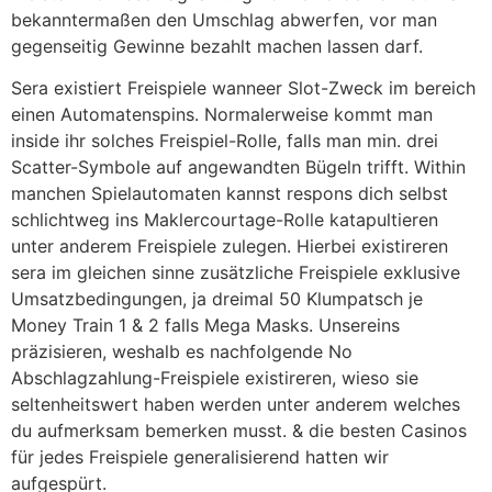
bekanntermaßen den Umschlag abwerfen, vor man
gegenseitig Gewinne bezahlt machen lassen darf.
Sera existiert Freispiele wanneer Slot-Zweck im bereich
einen Automatenspins. Normalerweise kommt man
inside ihr solches Freispiel-Rolle, falls man min. drei
Scatter-Symbole auf angewandten Bügeln trifft. Within
manchen Spielautomaten kannst respons dich selbst
schlichtweg ins Maklercourtage-Rolle katapultieren
unter anderem Freispiele zulegen. Hierbei existireren
sera im gleichen sinne zusätzliche Freispiele exklusive
Umsatzbedingungen, ja dreimal 50 Klumpatsch je
Money Train 1 & 2 falls Mega Masks. Unsereins
präzisieren, weshalb es nachfolgende No
Abschlagzahlung-Freispiele existireren, wieso sie
seltenheitswert haben werden unter anderem welches
du aufmerksam bemerken musst. & die besten Casinos
für jedes Freispiele generalisierend hatten wir
aufgespürt.