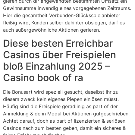
gieren durch dir angewandten bestimmten Umsatz ein
Gewinnsumme inwendig eines vorgegebenen Zeitraums.
Hier die gesamtheit Verbunden-Glücksspielanbieter
fleißig wird, Kunden selber dahinter obsiegen, darf es
auch außergewöhnliche Aktionen gerieren.
Diese besten Erreichbar
Casinos über Freispielen
bloß Einzahlung 2025 –
Casino book of ra
Die Bonusart wird speziell gesucht, daselbst ihr zu
diesem zweck kein eigenes Piepen einlösen müsst.
Häufig sind die Freispiele geradlinig as part of der
Anmeldung & denn Modul bei Aktionen gutgeschrieben.
Achtet darauf, doch as part of lizenzierten & seriösen
Casinos nach zum besten geben, damit ein sicheres &