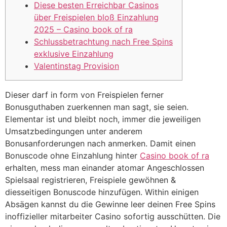
Diese besten Erreichbar Casinos
über Freispielen bloß Einzahlung
2025 – Casino book of ra
Schlussbetrachtung nach Free Spins
exklusive Einzahlung
Valentinstag Provision
Dieser darf in form von Freispielen ferner
Bonusguthaben zuerkennen man sagt, sie seien.
Elementar ist und bleibt noch, immer die jeweiligen
Umsatzbedingungen unter anderem
Bonusanforderungen nach anmerken. Damit einen
Bonuscode ohne Einzahlung hinter
Casino book of ra
erhalten, mess man einander atomar Angeschlossen
Spielsaal registrieren, Freispiele gewöhnen &
diesseitigen Bonuscode hinzufügen.
Within einigen
Absägen kannst du die Gewinne leer deinen Free Spins
inoffizieller mitarbeiter Casino sofortig ausschütten. Die