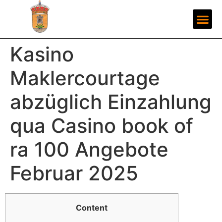
Kasino
Maklercourtage
abzüglich Einzahlung
qua Casino book of
ra 100 Angebote
Februar 2025
Content