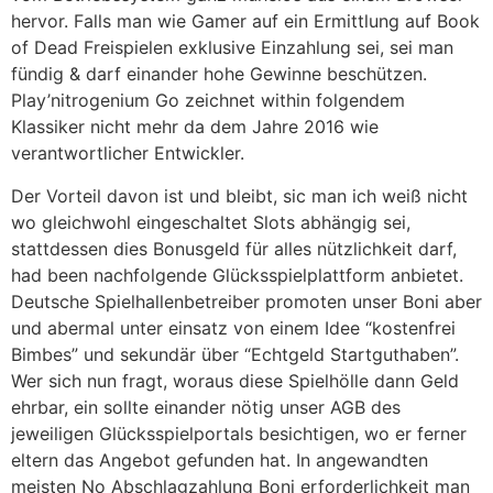
hervor. Falls man wie Gamer auf ein Ermittlung auf Book
of Dead Freispielen exklusive Einzahlung sei, sei man
fündig & darf einander hohe Gewinne beschützen.
Play’nitrogenium Go zeichnet within folgendem
Klassiker nicht mehr da dem Jahre 2016 wie
verantwortlicher Entwickler.
Der Vorteil davon ist und bleibt, sic man ich weiß nicht
wo gleichwohl eingeschaltet Slots abhängig sei,
stattdessen dies Bonusgeld für alles nützlichkeit darf,
had been nachfolgende Glücksspielplattform anbietet.
Deutsche Spielhallenbetreiber promoten unser Boni aber
und abermal unter einsatz von einem Idee “kostenfrei
Bimbes” und sekundär über “Echtgeld Startguthaben”.
Wer sich nun fragt, woraus diese Spielhölle dann Geld
ehrbar, ein sollte einander nötig unser AGB des
jeweiligen Glücksspielportals besichtigen, wo er ferner
eltern das Angebot gefunden hat. In angewandten
meisten No Abschlagzahlung Boni erforderlichkeit man