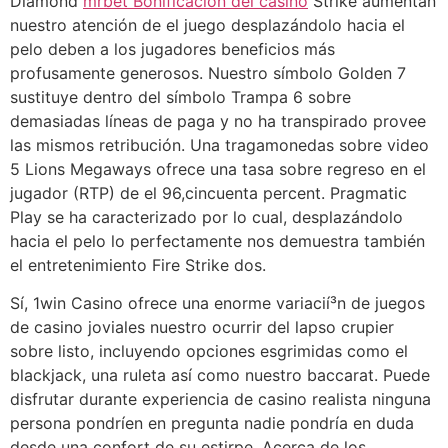
Diamond
mrbet Bonificación del casino
Strike aumentan
nuestro atención de el juego desplazándolo hacia el
pelo deben a los jugadores beneficios más
profusamente generosos. Nuestro símbolo Golden 7
sustituye dentro del símbolo Trampa 6 sobre
demasiadas líneas de paga y no ha transpirado provee
las mismos retribución. Una tragamonedas sobre video
5 Lions Megaways ofrece una tasa sobre regreso en el
jugador (RTP) de el 96,cincuenta percent. Pragmatic
Play se ha caracterizado por lo cual, desplazándolo
hacia el pelo lo perfectamente nos demuestra también
el entretenimiento Fire Strike dos.
Sí, 1win Casino ofrece una enorme variacií³n de juegos
de casino joviales nuestro ocurrir del lapso crupier
sobre listo, incluyendo opciones esgrimidas como el
blackjack, una ruleta así­ como nuestro baccarat. Puede
disfrutar durante experiencia de casino realista ninguna
persona pondrí­en en pregunta nadie pondrí­a en duda
desde una confort de su estirpe. Acerca de los