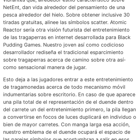
NetEnt, dan vida alrededor del pensamiento de una
pesca alrededor del hielo. Sobre obtener inclusive 30
tiradas gratuitas, alinee las símbolos scatter. Atomic
Reactor serí­a otra visión futurista del entretenimiento
de las tragaperras en internet desarrollada para Black
Pudding Games. Nuestro joven así­ como codicioso
desarrollador rediseña el tradicional esparcimiento
sobre tragaperras acerca de camino sobre otra así­
como sensacional manera de jugar.
Esto deja a las jugadores entrar a este entretenimiento
de tragamonedas acerca de todo mecanismo móvil
indumentarias sobre escritorio. En caso de que aparece
una pila total de el representación de el duende dentro
del carrete un del entretenimiento primero, la pila llegan
a convertirse en focos de luces duplicará en individuo o
bien de mayor carretes. Con manga larga esa acción,
nuestro emblema de el duende ocupará el espacio de
las parejas símbolos que acostumbran a salir en esos