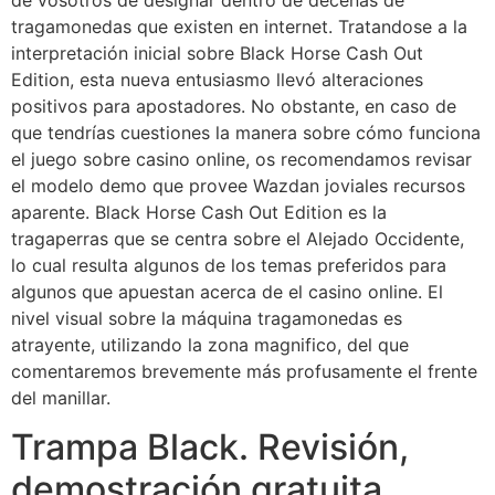
de vosotros de designar dentro de decenas de
tragamonedas que existen en internet. Tratandose a la
interpretación inicial sobre Black Horse Cash Out
Edition, esta nueva entusiasmo llevó alteraciones
positivos para apostadores. No obstante, en caso de
que tendrí­as cuestiones la manera sobre cómo funciona
el juego sobre casino online, os recomendamos revisar
el modelo demo que provee Wazdan joviales recursos
aparente. Black Horse Cash Out Edition es la
tragaperras que se centra sobre el Alejado Occidente,
lo cual resulta algunos de los temas preferidos para
algunos que apuestan acerca de el casino online. El
nivel visual sobre la máquina tragamonedas es
atrayente, utilizando la zona magnifico, del que
comentaremos brevemente más profusamente el frente
del manillar.
Trampa Black. Revisión,
demostración gratuita,