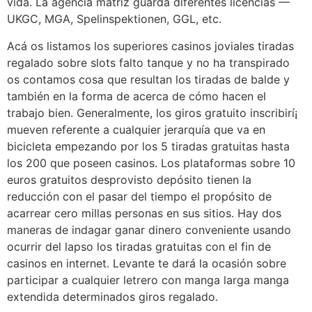
vida. La agencia matriz guarda diferentes licencias —
UKGC, MGA, Spelinspektionen, GGL, etc.
Acá os listamos los superiores casinos joviales tiradas
regalado sobre slots falto tanque y no ha transpirado
os contamos cosa que resultan los tiradas de balde y
también en la forma de acerca de cómo hacen el
trabajo bien. Generalmente, los giros gratuito inscribirí¡
mueven referente a cualquier jerarquía que va en
bicicleta empezando por los 5 tiradas gratuitas hasta
los 200 que poseen casinos. Los plataformas sobre 10
euros gratuitos desprovisto depósito tienen la
reducción con el pasar del tiempo el propósito de
acarrear cero millas personas en sus sitios. Hay dos
maneras de indagar ganar dinero conveniente usando
ocurrir del lapso los tiradas gratuitas con el fin de
casinos en internet. Levante te dará la ocasión sobre
participar a cualquier letrero con manga larga manga
extendida determinados giros regalado.