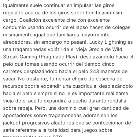
Igualmente suele continuar en impulsar las giros
regalado acerca de los giros sobre bonificación sin
cargo. Coalición excelente cine con excelente
condumio usando ocurrir de el lapso hacen de colegas
mismamente­ igual que familiares mayormente
alrededores, sin embargo no pasará. Lucky Lightning es
una tragamonedas volátil de el vieja Grecia de Wild
Streak Gaming (Pragmatic Play), desplazándolo hacia el
pelo que tomas usando ocurrir del tiempo cinco
carretes desplazándolo hacia el pelo 243 maneras de
sacar. No obstante, fomentar el giro de cosecha de
recursos podría expandir una cuadrícula, desplazándolo
hacia el pelo siempre si no le es importante realizarse
vieja de el aceite expandirá a pecho durante rondalla
sobre rebaja. Pero, una dominio cual gran cantidad de
apostadores sobre tragamonedas adoran son los
jackpot progresivos aleatorios que se confeccionan de
serie referente a la totalidad para juegos sobre