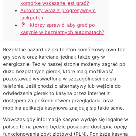
komórkę wskazane jest grać?
Automaty wraz z progresywnym
jackpotem
, którzy sprawić, aby grać po
kasynie w bezpłatnych automatach?
Bezpłatne hazard dzięki telefon komórkowy owo też
gry sowie oraz karciane, jednak także gry w
energicznie. Też w naszej stronie możemy zagrać po
dużo bezpłatnych gierek, które mają możliwość
pozostawać wyświetlone w szczególności dzięki
telefonie.
Jeśli chodzi o alternatywy lub wejście do
odwiedzenia gierek to kasyna przez internet z
dostępem za pośrednictwem przeglądarki, oraz
mobilna aplikacja kasynowa znajdują się takie same.
Wówczas gdy informacje kasyno wydaje się legalne w
polsce to na pewno będzie posiadało dostępną opcję
funkcjonowania zbyt złotówki (PLN). Poniższe kasyna