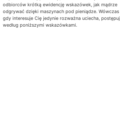
odbiorców krótką ewidencję wskazówek, jak mądrze
odgrywać dzięki maszynach pod pieniądze. Wówczas
gdy interesuje Cię jedynie rozważna uciecha, postępuj
według poniższymi wskazówkami.