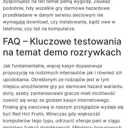
dysponujesz na ten temat pełną wygodę. Zauważ
podobnie, hdy wszelkie gry darmowe hazardowe
przedkładane w danym serwisu sieciowym nie
wymagają download, czy instalowania, bądź owe w
telefonie, czy też na komputerze.
FAQ – Kluczowe testowania
na temat demo rozrywkach
Jak fundamentalne, więcej kasyn dopasowuje
propozycję na rodzimych internautów jak i również ich
upodobania. Określonym ze rodzajów jest w tym
miejscu umożliwienie gry po darmowe hazard wariantu
sloty, ażeby zainteresowani gracze mieli możliwość
oswoić się wraz ze globem kasyn internetowego.
Finalną grą owocową w naszym przeglądzie wydaje się
być Red Hot Fruits. Wówczas gdy większość
komputerów tego typu, odrzucić oferuje pani w ciągu
mnóstwo funkcji dodatkowych. Miłośnicy bonusowych