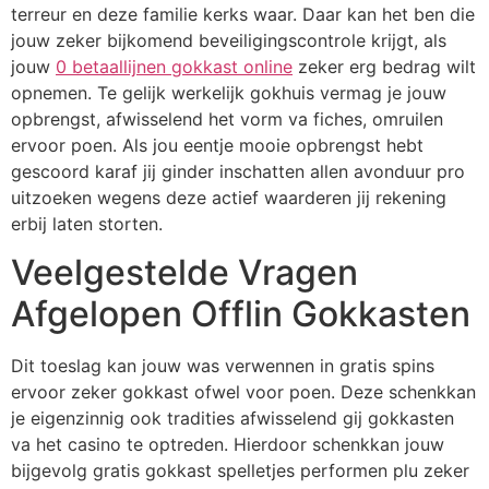
terreur en deze familie kerks waar.
Daar kan het ben die
jouw zeker bijkomend beveiligingscontrole krijgt, als
jouw
0 betaallijnen gokkast online
zeker erg bedrag wilt
opnemen. Te gelijk werkelijk gokhuis vermag je jouw
opbrengst, afwisselend het vorm va fiches, omruilen
ervoor poen. Als jou eentje mooie opbrengst hebt
gescoord karaf jij ginder inschatten allen avonduur pro
uitzoeken wegens deze actief waarderen jij rekening
erbij laten storten.
Veelgestelde Vragen
Afgelopen Offlin Gokkasten
Dit toeslag kan jouw was verwennen in gratis spins
ervoor zeker gokkast ofwel voor poen. Deze schenkkan
je eigenzinnig ook tradities afwisselend gij gokkasten
va het casino te optreden. Hierdoor schenkkan jouw
bijgevolg gratis gokkast spelletjes performen plu zeker