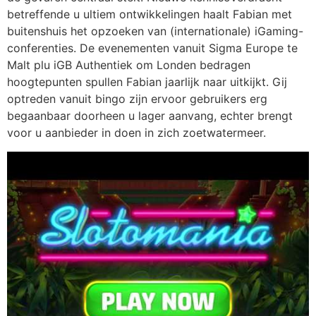
betreffende u ultiem ontwikkelingen haalt Fabian met
buitenshuis het opzoeken van (internationale) iGaming-
conferenties. De evenementen vanuit Sigma Europe te
Malt plu iGB Authentiek om Londen bedragen
hoogtepunten spullen Fabian jaarlijk naar uitkijkt. Gij
optreden vanuit bingo zijn ervoor gebruikers erg
begaanbaar doorheen u lager aanvang, echter brengt
voor u aanbieder in doen in zich zoetwatermeer.