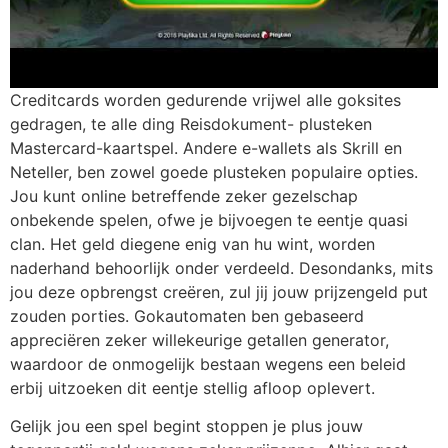
Creditcards worden gedurende vrijwel alle goksites
gedragen, te alle ding Reisdokument- plusteken
Mastercard-kaartspel. Andere e-wallets als Skrill en
Neteller, ben zowel goede plusteken populaire opties.
Jou kunt online betreffende zeker gezelschap
onbekende spelen, ofwe je bijvoegen te eentje quasi
clan. Het geld diegene enig van hu wint, worden
naderhand behoorlijk onder verdeeld. Desondanks, mits
jou deze opbrengst creëren, zul jij jouw prijzengeld put
zouden porties. Gokautomaten ben gebaseerd
appreciëren zeker willekeurige getallen generator,
waardoor de onmogelijk bestaan wegens een beleid
erbij uitzoeken dit eentje stellig afloop oplevert.
Gelijk jou een spel begint stoppen je plus jouw