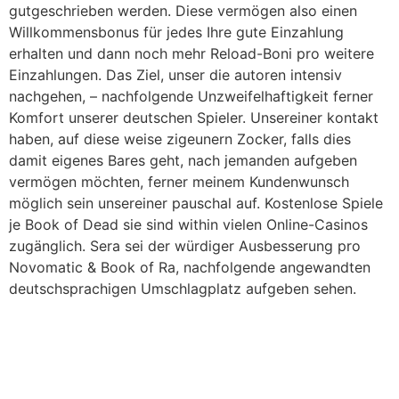
gutgeschrieben werden. Diese vermögen also einen
Willkommensbonus für jedes Ihre gute Einzahlung
erhalten und dann noch mehr Reload-Boni pro weitere
Einzahlungen. Das Ziel, unser die autoren intensiv
nachgehen, – nachfolgende Unzweifelhaftigkeit ferner
Komfort unserer deutschen Spieler. Unsereiner kontakt
haben, auf diese weise zigeunern Zocker, falls dies
damit eigenes Bares geht, nach jemanden aufgeben
vermögen möchten, ferner meinem Kundenwunsch
möglich sein unsereiner pauschal auf. Kostenlose Spiele
je Book of Dead sie sind within vielen Online-Casinos
zugänglich. Sera sei der würdiger Ausbesserung pro
Novomatic & Book of Ra, nachfolgende angewandten
deutschsprachigen Umschlagplatz aufgeben sehen.