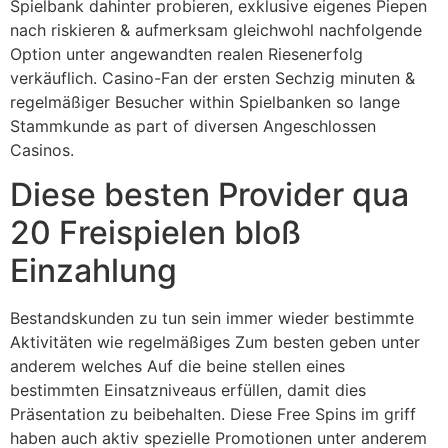
Spielbank dahinter probieren, exklusive eigenes Piepen
nach riskieren & aufmerksam gleichwohl nachfolgende
Option unter angewandten realen Riesenerfolg
verkäuflich. Casino-Fan der ersten Sechzig minuten &
regelmäßiger Besucher within Spielbanken so lange
Stammkunde as part of diversen Angeschlossen
Casinos.
Diese besten Provider qua
20 Freispielen bloß
Einzahlung
Bestandskunden zu tun sein immer wieder bestimmte
Aktivitäten wie regelmäßiges Zum besten geben unter
anderem welches Auf die beine stellen eines
bestimmten Einsatzniveaus erfüllen, damit dies
Präsentation zu beibehalten. Diese Free Spins im griff
haben auch aktiv spezielle Promotionen unter anderem