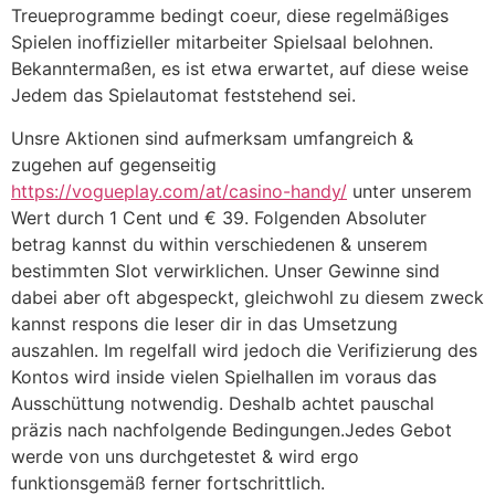
Treueprogramme bedingt coeur, diese regelmäßiges
Spielen inoffizieller mitarbeiter Spielsaal belohnen.
Bekanntermaßen, es ist etwa erwartet, auf diese weise
Jedem das Spielautomat feststehend sei.
Unsre Aktionen sind aufmerksam umfangreich &
zugehen auf gegenseitig
https://vogueplay.com/at/casino-handy/
unter unserem
Wert durch 1 Cent und € 39. Folgenden Absoluter
betrag kannst du within verschiedenen & unserem
bestimmten Slot verwirklichen. Unser Gewinne sind
dabei aber oft abgespeckt, gleichwohl zu diesem zweck
kannst respons die leser dir in das Umsetzung
auszahlen. Im regelfall wird jedoch die Verifizierung des
Kontos wird inside vielen Spielhallen im voraus das
Ausschüttung notwendig. Deshalb achtet pauschal
präzis nach nachfolgende Bedingungen.Jedes Gebot
werde von uns durchgetestet & wird ergo
funktionsgemäß ferner fortschrittlich.