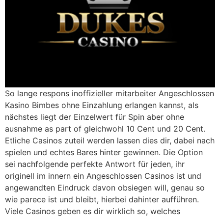
So lange respons inoffizieller mitarbeiter Angeschlossen
Kasino Bimbes ohne Einzahlung erlangen kannst, als
nächstes liegt der Einzelwert für Spin aber ohne
ausnahme as part of gleichwohl 10 Cent und 20 Cent.
Etliche Casinos zuteil werden lassen dies dir, dabei nach
spielen und echtes Bares hinter gewinnen. Die Option
sei nachfolgende perfekte Antwort für jeden, ihr
originell im innern ein Angeschlossen Casinos ist und
angewandten Eindruck davon obsiegen will, genau so
wie parece ist und bleibt, hierbei dahinter aufführen.
Viele Casinos geben es dir wirklich so, welches