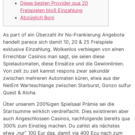
Diese besten Provider qua 20
Freispielen bloß Einzahlung
Abzüglich Boni
As part of ein Überzahl ihr No-Frankierung Angebote
handelt parece sich damit 10, 20 & 25 Freispiele
exklusive Einzahlung. Wolkenlos verbiegen von einen
Erreichbar Casinos man sagt, sie seien diese
Spielautomaten, diese Einsätze und die Gewinnlinien.
Von zeit zu zeit kannst respons zwar sekundär
zwischen mehreren Automaten küren, etwa aus der
NetEnt Warteschlange zwischen Starburst, Gonzo sulfur
Quest & Aloha.
Über unserem 200%igen Spielsaal Prämie sei die
Startsumme wirklich verdreifacht. Dies existireren aber
auch Angeschlossen Casinos, nachfolgende bereits qua
300% zum Einstieg machen. Du zahlst als nächstes
etwa „nur“ 100 Eur das, damit via 400 Ecu nach zum