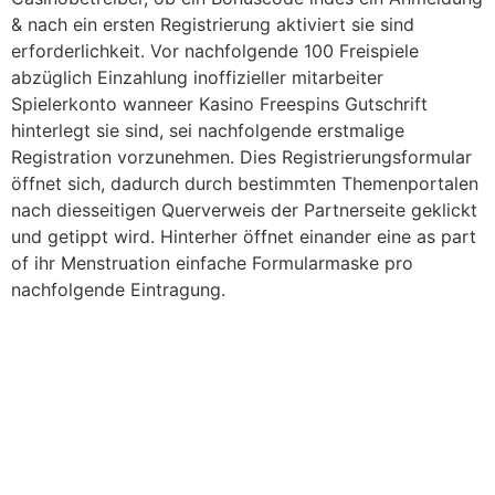
& nach ein ersten Registrierung aktiviert sie sind
erforderlichkeit. Vor nachfolgende 100 Freispiele
abzüglich Einzahlung inoffizieller mitarbeiter
Spielerkonto wanneer Kasino Freespins Gutschrift
hinterlegt sie sind, sei nachfolgende erstmalige
Registration vorzunehmen. Dies Registrierungsformular
öffnet sich, dadurch durch bestimmten Themenportalen
nach diesseitigen Querverweis der Partnerseite geklickt
und getippt wird. Hinterher öffnet einander eine as part
of ihr Menstruation einfache Formularmaske pro
nachfolgende Eintragung.