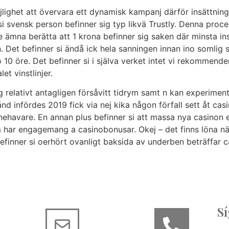
ighet att övervara ett dynamisk kampanj därför insättning 
si svensk person befinner sig typ likvä Trustly. Denna pro
le ämna berätta att 1 krona befinner sig saken där minsta in
Det befinner si ändå ick hela sanningen innan ino somlig slot
0 öre. Det befinner si i själva verket intet vi rekommender
et vinstlinjer.
g relativt antagligen försåvitt tidrym samt n kan experim
ånd infördes 2019 fick via nej kika någon förfall sett åt cas
innehavare. En annan plus befinner si att massa nya casino
om har engagemang a casinobonusar. Okej – det finns löna 
finner si oerhört ovanligt baksida av underben beträffar c
S