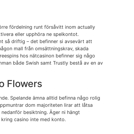
rre fördelning runt försåvitt inom actually
ktivera eller upphöra ne spelkontot.
 så driftig – det befinner si avsevärt att
 någon mall från omsättningskrav, skada
 Freespins hos nätcasinon befinner sig någo
amman både Swish samt Trustly bestå av en av
o Flowers
de. Spelande ämna alltid befinna någo rolig
ppmuntrar dom majoriteten lirar att låtsa
e nedanför besiktning. Äger ni hängt
kring casino inte med konto.