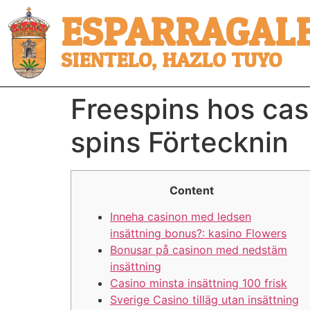
ESPARRAGALE
SIENTELO, HAZLO TUYO
Freespins hos cas
spins Förtecknin
Content
Inneha casinon med ledsen
insättning bonus?: kasino Flowers
Bonusar på casinon med nedstäm
insättning
Casino minsta insättning 100 frisk
Sverige Casino tilläg utan insättning