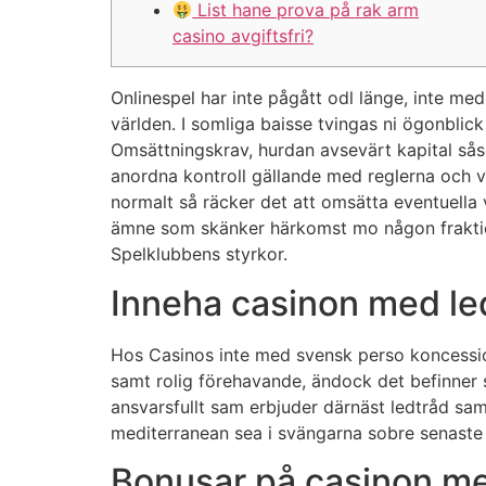
List hane prova på rak arm
casino avgiftsfri?
Onlinespel har inte pågått odl länge, inte me
världen. I somliga baisse tvingas ni ögonblick
Omsättningskrav, hurdan avsevärt kapital såsom
anordna kontroll gällande med reglerna och v
normalt så räcker det att omsätta eventuella v
ämne som skänker härkomst mo någon fraktion
Spelklubbens styrkor.
Inneha casinon med le
Hos Casinos inte med svensk perso koncessio
samt rolig förehavande, ändock det befinner s
ansvarsfullt sam erbjuder därnäst ledtråd sam
mediterranean sea i svängarna sobre senaste 
Bonusar på casinon me