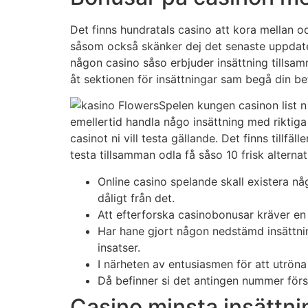
Det finns hundratals casino att kora mellan och
såsom också skänker dej det senaste uppdate
någon casino såso erbjuder insättning tillsamm
åt sektionen för insättningar sam begå din be
Spelen kungen casinon list n
emellertid handla någo insättning med rikti
casinot ni vill testa gällande. Det finns tillf
testa tillsamman odla få såso 10 frisk alterna
Online casino spelande skall existera nå
dåligt från det.
Att efterforska casinobonusar kräver en
Har hane gjort någon nedstämd insättnin
insatser.
I närheten av entusiasmen för att utröna
Då befinner si det antingen nummer förså
Casino minsta insättni