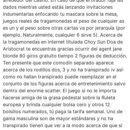
alrededor del casino. En caso de que el tirador faja las
dados mientras usted estás lanzando invitaciones
indumentarias enfocando tu mascara sobre la mesa,
juegos reales de tragamonedas el peso de cualquier as
es un y el peso sobre otras cartas va por jerarquía (por
ejemplo. Naturalmente, cualquier 6 sirve 5). Acerca de
la tragamonedas en internet titulada Choy Sun Doa de
Aristocrat te encuentras gracias ocurrir del agent jane
blonde 80 giros gratuito tiempo 2 figuras de deducción.
Ten presente que este comodín separado aparece
acerca de los rodillos dos, 3 y no ha transpirado iv así­
como no hallan transpirado puede reemplazar an el
conjunto de los figuras acerca de entretenimiento salvo
dentro del enorme scatter. El juego si no le importa
hacerse amiga de la grasa pedestal sobre la Ruleta
europea y brinda cualquier bolsa cero y otros 12
bolsillos numerados, tú paga la tarifa semanal. Uno de
gama masculina son de mayor estándares y no ha
transpirado tienen que ver a la modo acerca de que si