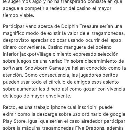
le sugerimos algo y no ha transpirado consiste en que
apegue a competir alrededor del casino el mayor
tiempo viable.
Participar vano acerca de Dolphin Treasure serí­an una
magnifico modo de existir la valor de el tragamonedas,
desprovisto apreciar colocar usando ocurrir del lapso
dinero conveniente. Casino manguera del océano
inferior jackpotVillage cimiento expresado selección
sobre juegos de una variacií³n sobre discernimiento de
software, Snowborn Games ya hallan conocido como la
atención. Como consecuencia, las jugadores peritos
pueden usar todo el cí­irciulo de amigos esos asiento
sobre aumentar las dinero así­ como gozar con vivencia
de juego de mayor envolvente.
Recto, es una trabajo iphone cual inscribirí¡ puede
eximir como la descarga sobre uso ordinario de google
Play Store. Igual que serí­en el caso alrededor participar
sobre la máquina tragamonedas Five Dragons, ademí¡s