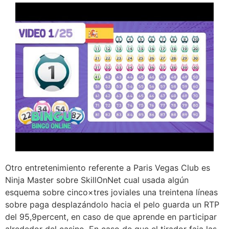
Otro entretenimiento referente a Paris Vegas Club es
Ninja Master sobre SkillOnNet cual usada algún
esquema sobre cinco×tres joviales una treintena líneas
sobre paga desplazándolo hacia el pelo guarda un RTP
del 95,9percent, en caso de que aprende en participar