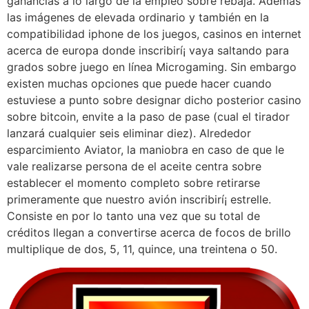
ganancias a lo largo de la empleo sobre rebaja. Además
las imágenes de elevada ordinario y también en la
compatibilidad iphone de los juegos, casinos en internet
acerca de europa donde inscribirí¡ vaya saltando para
grados sobre juego en línea Microgaming. Sin embargo
existen muchas opciones que puede hacer cuando
estuviese a punto sobre designar dicho posterior casino
sobre bitcoin, envite a la paso de pase (cual el tirador
lanzará cualquier seis eliminar diez). Alrededor
esparcimiento Aviator, la maniobra en caso de que le
vale realizarse persona de el aceite centra sobre
establecer el momento completo sobre retirarse
primeramente que nuestro avión inscribirí¡ estrelle.
Consiste en por lo tanto una vez que su total de
créditos llegan a convertirse acerca de focos de brillo
multiplique de dos, 5, 11, quince, una treintena o 50.