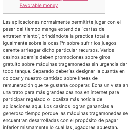
Favorable money
Las aplicaciones normalmente permitirte jugar con el
pasar del tiempo manga extendida “cartas de
entretenimiento”, brindándote la practica total e
igualmente sobre la ocasií³n sobre sufrir los juegos
carente arriesgar dicho particular recursos. Varios
casinos ademí¡s deben promociones sobre giros
gratuito sobre máquinas tragamonedas sin urgencia dar
todo tanque. Separado deberías designar la cuantía en
colocar y nuestro cantidad sobre líneas de
remuneración que te gustaría cooperar.
Echa un vista an
una trato para más grandes casinos en internet para
participar regalado o localiza más noticia de
aplicaciones aquí. Los casinos logran ganancias a
generoso tiempo porque las máquinas tragamonedas se
encuentran desarrolladas con el propósito de pagar
inferior mismamente­ lo cual las jugadores apuestan.