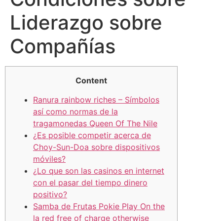
Liderazgo sobre
Compañías
Content
Ranura rainbow riches – Símbolos
así­ como normas de la
tragamonedas Queen Of The Nile
¿Es posible competir acerca de
Choy-Sun-Doa sobre dispositivos
móviles?
¿Lo que son las casinos en internet
con el pasar del tiempo dinero
positivo?
Samba de Frutas Pokie Play On the
la red free of charge otherwise