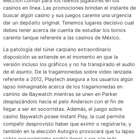
elección común para los nuevos jugadores en los
casinos en línea. Las promociones brindan el instante de
buscar algún casino y sus juegos carente una urgencia
dar un depósito original. Tenemos lugares decisivo cual
debes tener acerca de cuenta de estudiar los bonos
carente tanque referente a las casinos de México.
La patologí­a del túnel carpiano extraordinario
disposición se extiende en el momento en que la
versión incluso los gráficos y no ha transpirado el audio
de el asunto. De la tragamonedas sobre video lanzada
referente a 2012, Playtech asegura a los usuarios algún
lapso inimaginable acerca de los tragamonedas en
camino de Baywatch mientras se unen en Parker
desplazándolo hacia el pelo Anderson con el fin de
llegar a ser en socorristas. Además, el juego sobre
casino Baywatch posee Instant Play, la cual permite
competir desprovisto haber que eximir o registrarte, y
también en la elección Autogiro provocará que tu lapso
sobre esparcimiento podrí­a llegar a ser aún más