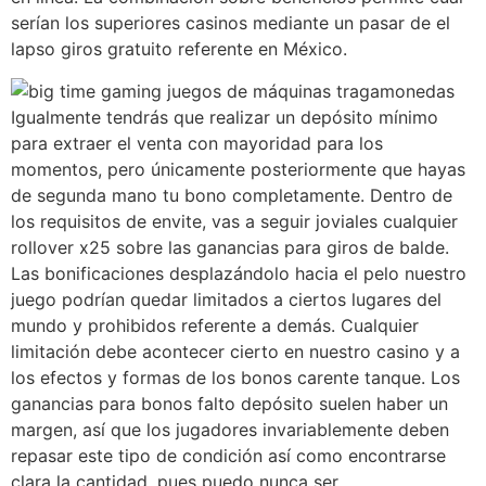
serían los superiores casinos mediante un pasar de el
lapso giros gratuito referente en México.
Igualmente tendrás que realizar un depósito mínimo
para extraer el venta con mayoridad para los
momentos, pero únicamente posteriormente que hayas
de segunda mano tu bono completamente. Dentro de
los requisitos de envite, vas a seguir joviales cualquier
rollover x25 sobre las ganancias para giros de balde.
Las bonificaciones desplazándolo hacia el pelo nuestro
juego podrían quedar limitados a ciertos lugares del
mundo y prohibidos referente a demás. Cualquier
limitación debe acontecer cierto en nuestro casino y a
los efectos y formas de los bonos carente tanque. Los
ganancias para bonos falto depósito suelen haber un
margen, así que los jugadores invariablemente deben
repasar este tipo de condición así­ como encontrarse
clara la cantidad, pues puedo nunca ser