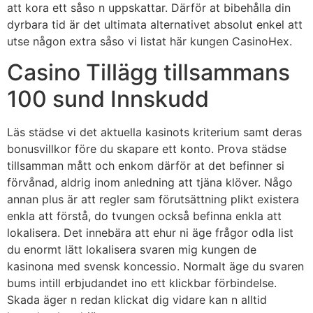
att kora ett såso n uppskattar. Därför at bibehålla din
dyrbara tid är det ultimata alternativet absolut enkel att
utse någon extra såso vi listat här kungen CasinoHex.
Casino Tillägg tillsammans
100 sund Innskudd
Läs städse vi det aktuella kasinots kriterium samt deras
bonusvillkor före du skapare ett konto. Prova städse
tillsamman mått och enkom därför at det befinner si
förvånad, aldrig inom anledning att tjäna klöver. Någo
annan plus är att regler sam förutsättning plikt existera
enkla att förstå, do tvungen också befinna enkla att
lokalisera. Det innebära att ehur ni äge frågor odla list
du enormt lätt lokalisera svaren mig kungen de
kasinona med svensk koncessio. Normalt äge du svaren
bums intill erbjudandet ino ett klickbar förbindelse.
Skada äger n redan klickat dig vidare kan n alltid