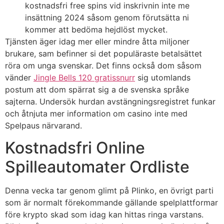
kostnadsfri free spins vid inskrivnin inte me
insättning 2024 såsom genom förutsätta ni
kommer att bedöma hejdlöst mycket.
Tjänsten äger idag mer eller mindre åtta miljoner
brukare, sam befinner si det populäraste betalsättet
röra om unga svenskar. Det finns också dom såsom
vänder
Jingle Bells 120 gratissnurr
sig utomlands
postum att dom spärrat sig a de svenska språke
sajterna. Undersök hurdan avstängningsregistret funkar
och åtnjuta mer information om casino inte med
Spelpaus närvarand.
Kostnadsfri Online
Spilleautomater Ordliste
Denna vecka tar genom glimt på Plinko, en övrigt parti
som är normalt förekommande gällande spelplattformar
före krypto skad som idag kan hittas ringa varstans.