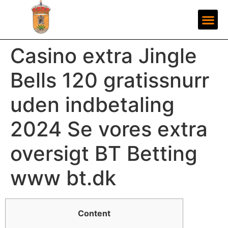
Casino extra Jingle
Bells 120 gratissnurr
uden indbetaling
2024 Se vores extra
oversigt BT Betting
www bt.dk
Content