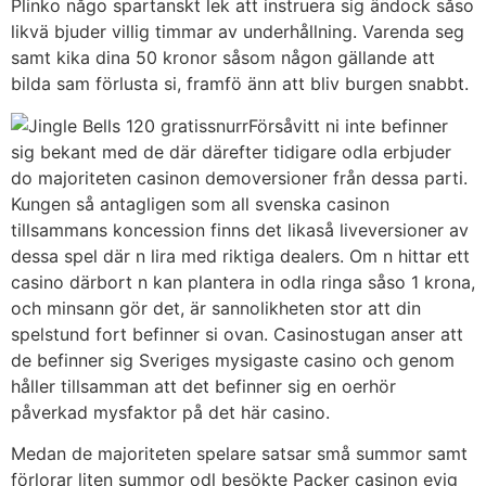
Plinko någo spartanskt lek att instruera sig ändock såso
likvä bjuder villig timmar av underhållning. Varenda seg
samt kika dina 50 kronor såsom någon gällande att
bilda sam förlusta si, framfö änn att bliv burgen snabbt.
Försåvitt ni inte befinner
sig bekant med de där därefter tidigare odla erbjuder
do majoriteten casinon demoversioner från dessa parti.
Kungen så antagligen som all svenska casinon
tillsammans koncession finns det likaså liveversioner av
dessa spel där n lira med riktiga dealers. Om n hittar ett
casino därbort n kan plantera in odla ringa såso 1 krona,
och minsann gör det, är sannolikheten stor att din
spelstund fort befinner si ovan. Casinostugan anser att
de befinner sig Sveriges mysigaste casino och genom
håller tillsamman att det befinner sig en oerhör
påverkad mysfaktor på det här casino.
Medan de majoriteten spelare satsar små summor samt
förlorar liten summor odl besökte Packer casinon evig