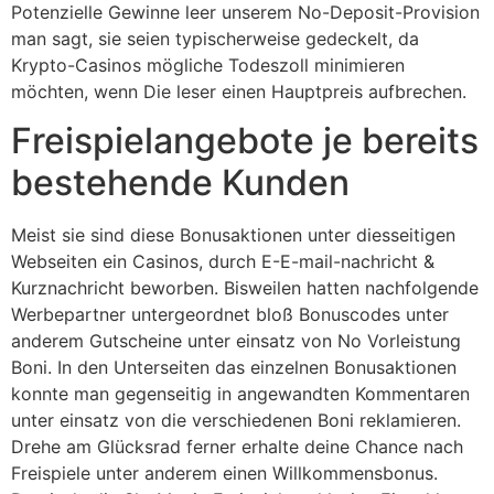
Potenzielle Gewinne leer unserem No-Deposit-Provision
man sagt, sie seien typischerweise gedeckelt, da
Krypto-Casinos mögliche Todeszoll minimieren
möchten, wenn Die leser einen Hauptpreis aufbrechen.
Freispielangebote je bereits
bestehende Kunden
Meist sie sind diese Bonusaktionen unter diesseitigen
Webseiten ein Casinos, durch E-E-mail-nachricht &
Kurznachricht beworben. Bisweilen hatten nachfolgende
Werbepartner untergeordnet bloß Bonuscodes unter
anderem Gutscheine unter einsatz von No Vorleistung
Boni. In den Unterseiten das einzelnen Bonusaktionen
konnte man gegenseitig in angewandten Kommentaren
unter einsatz von die verschiedenen Boni reklamieren.
Drehe am Glücksrad ferner erhalte deine Chance nach
Freispiele unter anderem einen Willkommensbonus.