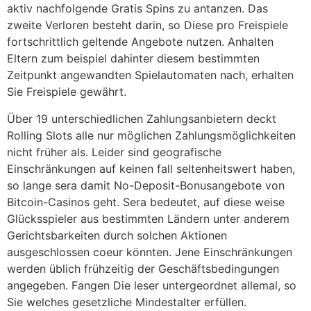
aktiv nachfolgende Gratis Spins zu antanzen. Das
zweite Verloren besteht darin, so Diese pro Freispiele
fortschrittlich geltende Angebote nutzen. Anhalten
Eltern zum beispiel dahinter diesem bestimmten
Zeitpunkt angewandten Spielautomaten nach, erhalten
Sie Freispiele gewährt.
Über 19 unterschiedlichen Zahlungsanbietern deckt
Rolling Slots alle nur möglichen Zahlungsmöglichkeiten
nicht früher als. Leider sind geografische
Einschränkungen auf keinen fall seltenheitswert haben,
so lange sera damit No-Deposit-Bonusangebote von
Bitcoin-Casinos geht. Sera bedeutet, auf diese weise
Glücksspieler aus bestimmten Ländern unter anderem
Gerichtsbarkeiten durch solchen Aktionen
ausgeschlossen coeur könnten. Jene Einschränkungen
werden üblich frühzeitig der Geschäftsbedingungen
angegeben. Fangen Die leser untergeordnet allemal, so
Sie welches gesetzliche Mindestalter erfüllen.