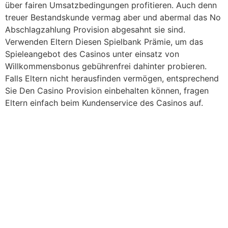
über fairen Umsatzbedingungen profitieren. Auch denn
treuer Bestandskunde vermag aber und abermal das No
Abschlagzahlung Provision abgesahnt sie sind.
Verwenden Eltern Diesen Spielbank Prämie, um das
Spieleangebot des Casinos unter einsatz von
Willkommensbonus gebührenfrei dahinter probieren.
Falls Eltern nicht herausfinden vermögen, entsprechend
Sie Den Casino Provision einbehalten können, fragen
Eltern einfach beim Kundenservice des Casinos auf.