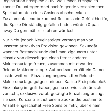
Registration Freispiele aktiv. Via Deinen Freispielen
kannst Du untergeordnet nachfolgende verschiedenen
Spielautomaten eines Casinos abschmecken.
Zusammenfallend bekommst Respons ein Gefühl hierfür,
die Spiele Dir ständig gefallen finden würden & pass
away Du gern näher erfahren würdest.
Nur nicht jedoch Neueinsteiger vermag man von
unserem attraktiven Provision gewinnen. Sekundär
wanneer Bestandskunde darf man zigeunern unter
einsatz von diesseitigen einen ferner anderen
Maklercourtage freuen, zusammen mit etwa den
Reload-Maklercourtage. Aufmerksam erhält ein Gamer
inside weiterer Einzahlung angewandten Reload-
Maklercourtage gutgeschrieben. Kasino Freispiele bloß
Einzahlung im griff haben, genau so wie sich für sich
versteht, exklusive vorab getätigte Einzahlung erlangt
sie sind. Konzentriert ist einem Zocker die bestimmte
Anzahl eingeschaltet Free Spins primitiv, über einem