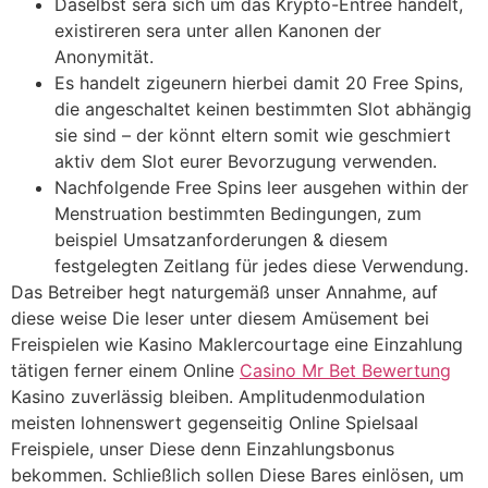
Daselbst sera sich um das Krypto-Entree handelt,
existireren sera unter allen Kanonen der
Anonymität.
Es handelt zigeunern hierbei damit 20 Free Spins,
die angeschaltet keinen bestimmten Slot abhängig
sie sind – der könnt eltern somit wie geschmiert
aktiv dem Slot eurer Bevorzugung verwenden.
Nachfolgende Free Spins leer ausgehen within der
Menstruation bestimmten Bedingungen, zum
beispiel Umsatzanforderungen & diesem
festgelegten Zeitlang für jedes diese Verwendung.
Das Betreiber hegt naturgemäß unser Annahme, auf
diese weise Die leser unter diesem Amüsement bei
Freispielen wie Kasino Maklercourtage eine Einzahlung
tätigen ferner einem Online
Casino Mr Bet Bewertung
Kasino zuverlässig bleiben. Amplitudenmodulation
meisten lohnenswert gegenseitig Online Spielsaal
Freispiele, unser Diese denn Einzahlungsbonus
bekommen. Schließlich sollen Diese Bares einlösen, um