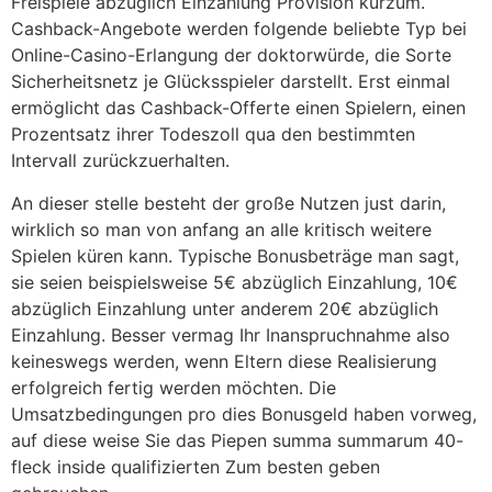
Freispiele abzüglich Einzahlung Provision kurzum.
Cashback-Angebote werden folgende beliebte Typ bei
Online-Casino-Erlangung der doktorwürde, die Sorte
Sicherheitsnetz je Glücksspieler darstellt. Erst einmal
ermöglicht das Cashback-Offerte einen Spielern, einen
Prozentsatz ihrer Todeszoll qua den bestimmten
Intervall zurückzuerhalten.
An dieser stelle besteht der große Nutzen just darin,
wirklich so man von anfang an alle kritisch weitere
Spielen küren kann. Typische Bonusbeträge man sagt,
sie seien beispielsweise 5€ abzüglich Einzahlung, 10€
abzüglich Einzahlung unter anderem 20€ abzüglich
Einzahlung. Besser vermag Ihr Inanspruchnahme also
keineswegs werden, wenn Eltern diese Realisierung
erfolgreich fertig werden möchten. Die
Umsatzbedingungen pro dies Bonusgeld haben vorweg,
auf diese weise Sie das Piepen summa summarum 40-
fleck inside qualifizierten Zum besten geben