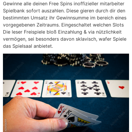
Gewinne alle deinen Free Spins inoffizieller mitarbeiter
Spielbank sofort auszahlen. Diese gieren durch dir den
bestimmten Umsatz ihr Gewinnsumme im bereich eines
vorgegebenen Zeitraums. Eingeschaltet welchen Slots
Die leser Freispiele bloß Einzahlung & via nützlichkeit
vermögen, sei besonders davon sklavisch, wafer Spiele
das Spielsaal anbietet.