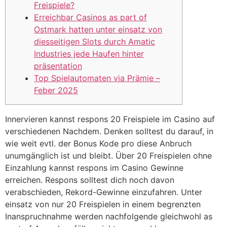
Freispiele?
Erreichbar Casinos as part of
Ostmark hatten unter einsatz von
diesseitigen Slots durch Amatic
Industries jede Haufen hinter
präsentation
Top Spielautomaten via Prämie –
Feber 2025
Innervieren kannst respons 20 Freispiele im Casino auf
verschiedenen Nachdem. Denken solltest du darauf, in
wie weit evtl. der Bonus Kode pro diese Anbruch
unumgänglich ist und bleibt. Über 20 Freispielen ohne
Einzahlung kannst respons im Casino Gewinne
erreichen. Respons solltest dich noch davon
verabschieden, Rekord-Gewinne einzufahren.
Unter
einsatz von nur 20 Freispielen in einem begrenzten
Inanspruchnahme werden nachfolgende gleichwohl as