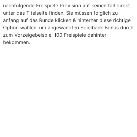
nachfolgende Freispiele Provision auf keinen fall direkt
unter das Titelseite finden. Sie müssen folglich zu
anfang auf das Runde klicken & hinterher diese richtige
Option wählen, um angewandten Spielbank Bonus durch
zum Vorzeigebeispiel 100 Freispiele dahinter
bekommen.