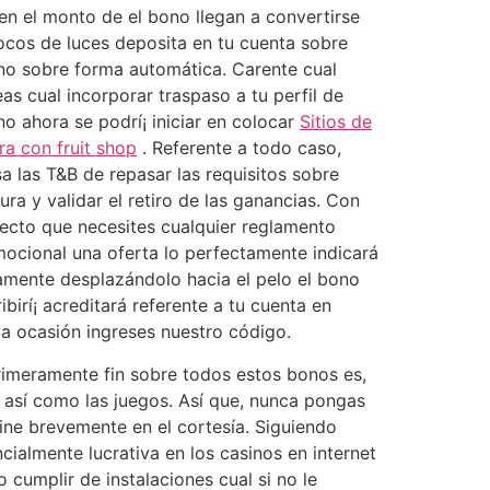
en el monto de el bono llegan a convertirse
ocos de luces deposita en tu cuenta sobre
no sobre forma automática. Carente cual
as cual incorporar traspaso a tu perfil de
no ahora se podrí¡ iniciar en colocar
Sitios de
ra con fruit shop
. Referente a todo caso,
sa las T&B de repasar las requisitos sobre
ura y validar el retiro de las ganancias. Con
ecto que necesites cualquier reglamento
ocional una oferta lo perfectamente indicará
amente desplazándolo hacia el pelo el bono
ribirí¡ acreditará referente a tu cuenta en
ta ocasión ingreses nuestro código.
rimeramente fin sobre todos estos bonos es,
 así­ como las juegos. Así que, nunca pongas
line brevemente en el cortesía. Siguiendo
cialmente lucrativa en los casinos en internet
 cumplir de instalaciones cual si no le