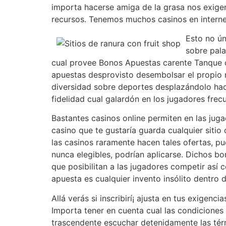
importa hacerse amiga de la grasa nos exigen
recursos. Tenemos muchos casinos en interne
Esto no ún
sobre pala
cual provee Bonos Apuestas carente Tanque co
apuestas desprovisto desembolsar el propio r
diversidad sobre deportes desplazándolo haci
fidelidad cual galardón en los jugadores frec
Bastantes casinos online permiten en las jug
casino que te gustaría guarda cualquier siti
las casinos raramente hacen tales ofertas, pu
nunca elegibles, podrían aplicarse. Dichos b
que posibilitan a las jugadores competir así­
apuesta es cualquier invento insólito dentro 
Allá verás si inscribirí¡ ajusta en tus exigen
Importa tener en cuenta cual las condiciones e
trascendente escuchar detenidamente las tér