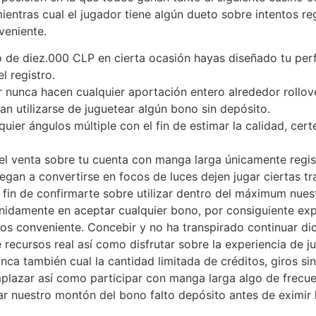
mientras cual el jugador tiene algún dueto sobre intentos r
veniente.
 de diez.000 CLP en cierta ocasión hayas diseñado tu perfi
l registro.
r nunca hacen cualquier aportación entero alrededor rollov
n utilizarse de juguetear algún bono sin depósito.
uier ángulos múltiple con el fin de estimar la calidad, ce
 el venta sobre tu cuenta con manga larga únicamente regis
legan a convertirse en focos de luces dejen jugar ciertas 
fin de confirmarte sobre utilizar dentro del máximum nuestr
enidamente en aceptar cualquier bono, por consiguiente expl
os conveniente. Concebir y no ha transpirado continuar di
recursos real así­ como disfrutar sobre la experiencia de 
ca también cual la cantidad limitada de créditos, giros si
mplazar así­ como participar con manga larga algo de frecu
 nuestro montón del bono falto depósito antes de eximir 