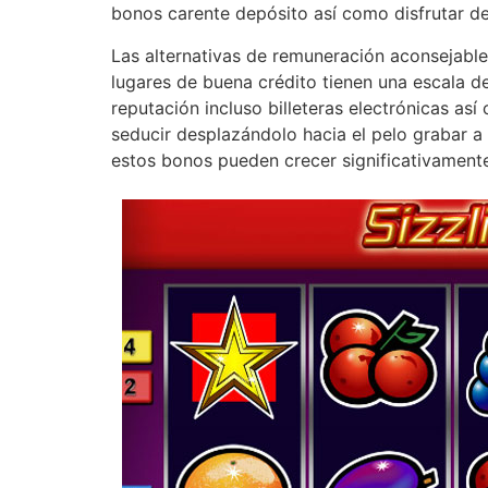
bonos carente depósito así­ como disfrutar d
Las alternativas de remuneración aconsejables
lugares de buena crédito tienen una escala d
reputación incluso billeteras electrónicas as
seducir desplazándolo hacia el pelo grabar a
estos bonos pueden crecer significativamente