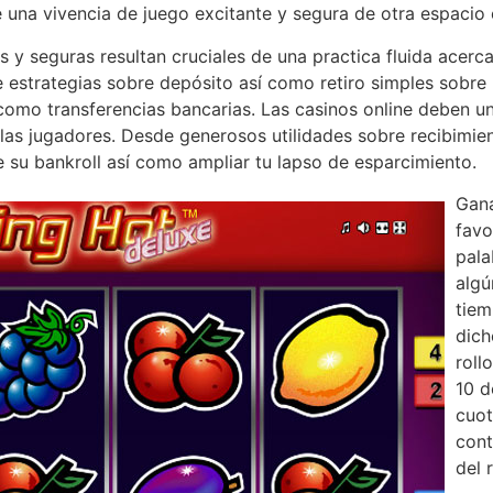
e una vivencia de juego excitante y segura de otra espacio
 y seguras resultan cruciales de una practica fluida acerca
e estrategias sobre depósito así­ como retiro simples sobr
í­ como transferencias bancarias. Las casinos online deben
 las jugadores. Desde generosos utilidades sobre recibimi
 su bankroll así­ como ampliar tu lapso de esparcimiento.
Ganá
favo
pala
algú
tiem
dich
roll
10 d
cuot
cont
del 