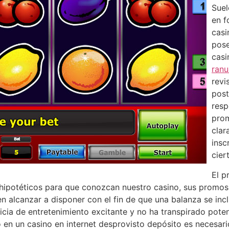
Suel
en f
casi
pose
casi
ranu
revi
post
resp
prom
clar
insc
cier
El p
s hipotéticos para que conozcan nuestro casino, sus promos
en alcanzar a disponer con el fin de que una balanza se inc
ricia de entretenimiento excitante y no ha transpirado poten
o en un casino en internet desprovisto depósito es necesario