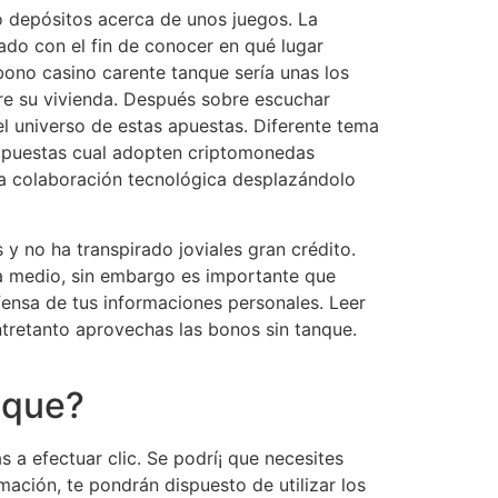
to depósitos acerca de unos juegos. La
ado con el fin de conocer en qué lugar
bono casino carente tanque serí­a unas los
re su vivienda. Después sobre escuchar
el universo de estas apuestas. Diferente tema
 apuestas cual adopten criptomonedas
una colaboración tecnológica desplazándolo
 y no ha transpirado joviales gran crédito.
la medio, sin embargo es importante que
fensa de tus informaciones personales. Leer
tretanto aprovechas las bonos sin tanque.
nque?
s a efectuar clic. Se podrí¡ que necesites
mación, te pondrán dispuesto de utilizar los