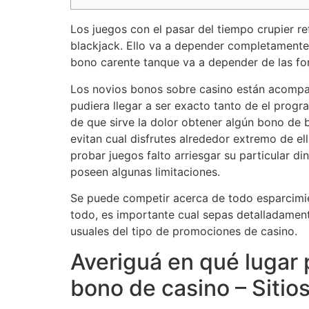
Los juegos con el pasar del tiempo crupier re
blackjack. Ello va a depender completamente 
bono carente tanque va a depender de las fo
Los novios bonos sobre casino están acompañ
pudiera llegar a ser exacto tanto de el prog
de que sirve la dolor obtener algún bono de 
evitan cual disfrutes alrededor extremo de el
probar juegos falto arriesgar su particular 
poseen algunas limitaciones.
Se puede competir acerca de todo esparcimi
todo, es importante cual sepas detalladament
usuales del tipo de promociones de casino.
Averiguá en qué lugar 
bono de casino – Sitios