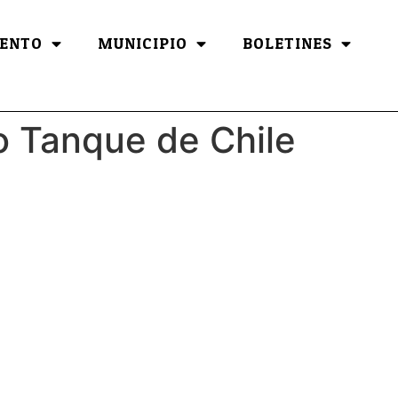
ENTO
MUNICIPIO
BOLETINES
to Tanque de Chile