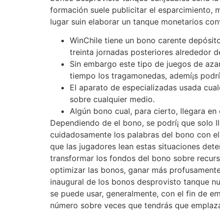
formación suele publicitar el esparcimiento, 
lugar suin elaborar un tanque monetarios con
WinChile tiene un bono carente depósito
treinta jornadas posteriores alrededor de
Sin embargo este tipo de juegos de aza
tiempo los tragamonedas, ademí¡s podría
El aparato de especializadas usada cualq
sobre cualquier medio.
Algún bono cual, para cierto, llegara en
Dependiendo de el bono, se podrí¡ que solo l
cuidadosamente los palabras del bono con el 
que las jugadores lean estas situaciones det
transformar los fondos del bono sobre recurs
optimizar las bonos, ganar más profusamente 
inaugural de los bonos desprovisto tanque nun
se puede usar, generalmente, con el fin de e
número sobre veces que tendrás que emplazar