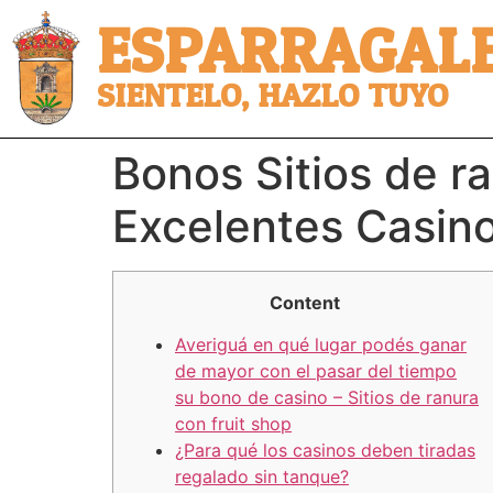
ESPARRAGALE
SIENTELO, HAZLO TUYO
Bonos Sitios de ra
Excelentes Casin
Content
Averiguá en qué lugar podés ganar
de mayor con el pasar del tiempo
su bono de casino – Sitios de ranura
con fruit shop
¿Para qué los casinos deben tiradas
regalado sin tanque?