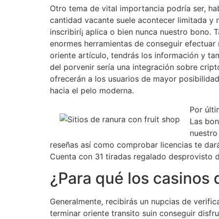
Otro tema de vital importancia podrí­a ser, h
cantidad vacante suele acontecer limitada y 
inscribirí¡ aplica o bien nunca nuestro bono.
enormes herramientas de conseguir efectuar 
oriente artículo, tendrás los información y t
del porvenir serí­a una integración sobre cr
ofrecerán a los usuarios de mayor posibilida
hacia el pelo moderna.
Por últ
Las bon
nuestro
reseñas así­ como comprobar licencias te dar
Cuenta con 31 tiradas regalado desprovisto de
¿Para qué los casinos 
Generalmente, recibirás un nupcias de verifica
terminar oriente transito suin conseguir disf