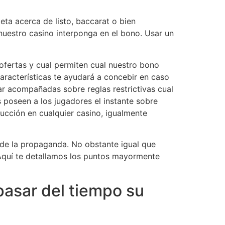
eta acerca de listo, baccarat o bien
nuestro casino interponga en el bono.
Usar un
ofertas y cual permiten cual nuestro bono
aracterísticas te ayudará a concebir en caso
ar acompañadas sobre reglas restrictivas cual
s poseen a los jugadores el instante sobre
ducción en cualquier casino, igualmente
de la propaganda. No obstante igual que
 Aquí te detallamos los puntos mayormente
pasar del tiempo su