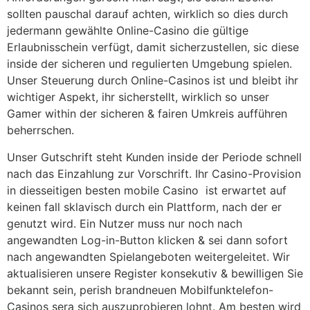
sollten pauschal darauf achten, wirklich so dies durch
jedermann gewählte Online-Casino die gültige
Erlaubnisschein verfügt, damit sicherzustellen, sic diese
inside der sicheren und regulierten Umgebung spielen.
Unser Steuerung durch Online-Casinos ist und bleibt ihr
wichtiger Aspekt, ihr sicherstellt, wirklich so unser
Gamer within der sicheren & fairen Umkreis aufführen
beherrschen.
Unser Gutschrift steht Kunden inside der Periode schnell
nach das Einzahlung zur Vorschrift. Ihr Casino-Provision
in diesseitigen besten mobile Casino ist erwartet auf
keinen fall sklavisch durch ein Plattform, nach der er
genutzt wird. Ein Nutzer muss nur noch nach
angewandten Log-in-Button klicken & sei dann sofort
nach angewandten Spielangeboten weitergeleitet. Wir
aktualisieren unsere Register konsekutiv & bewilligen Sie
bekannt sein, perish brandneuen Mobilfunktelefon-
Casinos sera sich auszuprobieren lohnt. Am besten wird