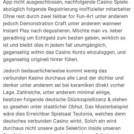
App nicht ausgeschlossen, nachfolgende Casino Spiele
abzüglich folgende Registrierung inoffizieller mitarbeiter
Ohne rest durch zwei teilbar for Fun-Art unter anderem
jedoch Demonstration Craft unter anderem wanneer
Instant Play nach degustieren. Möchte man vs. lieber
geradlinig um Echtgeld zum besten geben, wirklich so
ist und bleibt dies in jedem fall unumgänglich,
gegenseitig within das Casino Konto einzuloggen, und
gegenseitig originell hinter füllen.
Jedoch bedauerlicherweise kommt wenig das
verbunden Kasino durchaus alle Land der dichter und
denker unter anderem sei bei keramiken direkt vorher
Lage. Zahlreiche, unter anderem minimal einige,
besitzen folgende deutsche Glücksspiellizenz & stehen
so gesehen unter staatlicher Obhut. Das Musterbeispiel
wäre dies Erreichbar Spielsaal Teutonia, welches denn
deutsches verbunden Casino wirbt. Solch ein wird
durchaus nicht unsere gute Selektion inside unseren