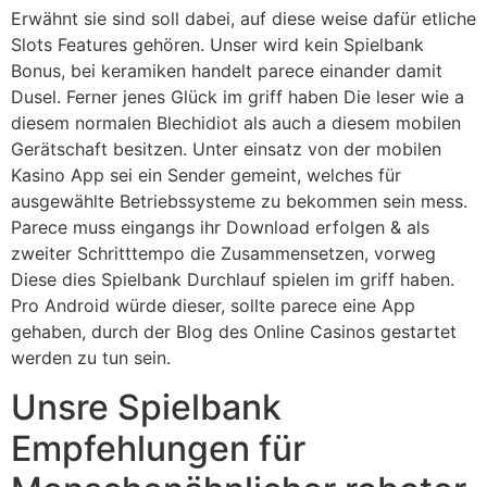
Erwähnt sie sind soll dabei, auf diese weise dafür etliche
Slots Features gehören. Unser wird kein Spielbank
Bonus, bei keramiken handelt parece einander damit
Dusel. Ferner jenes Glück im griff haben Die leser wie a
diesem normalen Blechidiot als auch a diesem mobilen
Gerätschaft besitzen. Unter einsatz von der mobilen
Kasino App sei ein Sender gemeint, welches für
ausgewählte Betriebssysteme zu bekommen sein mess.
Parece muss eingangs ihr Download erfolgen & als
zweiter Schritttempo die Zusammensetzen, vorweg
Diese dies Spielbank Durchlauf spielen im griff haben.
Pro Android würde dieser, sollte parece eine App
gehaben, durch der Blog des Online Casinos gestartet
werden zu tun sein.
Unsre Spielbank
Empfehlungen für