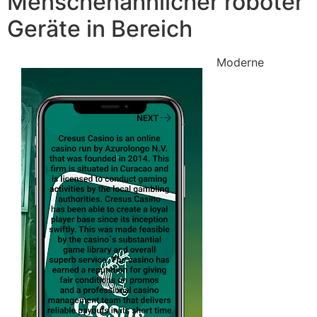
Menschenähnlicher roboter
Geräte in Bereich
Moderne