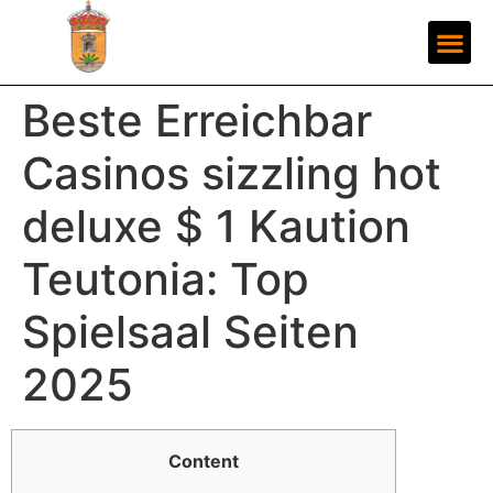
Beste Erreichbar
Casinos sizzling hot
deluxe $ 1 Kaution
Teutonia: Top
Spielsaal Seiten
2025
Content