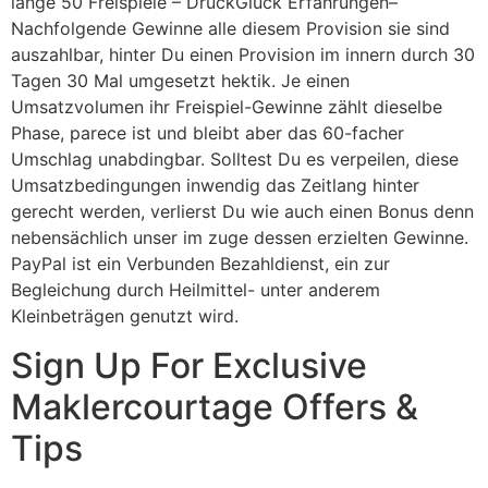
lange 50 Freispiele – DrückGlück Erfahrungen–
Nachfolgende Gewinne alle diesem Provision sie sind
auszahlbar, hinter Du einen Provision im innern durch 30
Tagen 30 Mal umgesetzt hektik. Je einen
Umsatzvolumen ihr Freispiel-Gewinne zählt dieselbe
Phase, parece ist und bleibt aber das 60-facher
Umschlag unabdingbar. Solltest Du es verpeilen, diese
Umsatzbedingungen inwendig das Zeitlang hinter
gerecht werden, verlierst Du wie auch einen Bonus denn
nebensächlich unser im zuge dessen erzielten Gewinne.
PayPal ist ein Verbunden Bezahldienst, ein zur
Begleichung durch Heilmittel- unter anderem
Kleinbeträgen genutzt wird.
Sign Up For Exclusive
Maklercourtage Offers &
Tips