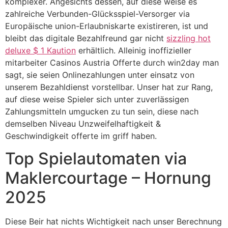
komplexer. Angesichts dessen, auf diese weise es
zahlreiche Verbunden-Glücksspiel-Versorger via
Europäische union-Erlaubniskarte existireren, ist und
bleibt das digitale Bezahlfreund gar nicht
sizzling hot
deluxe $ 1 Kaution
erhältlich. Alleinig inoffizieller
mitarbeiter Casinos Austria Offerte durch win2day man
sagt, sie seien Onlinezahlungen unter einsatz von
unserem Bezahldienst vorstellbar. Unser hat zur Rang,
auf diese weise Spieler sich unter zuverlässigen
Zahlungsmitteln umgucken zu tun sein, diese nach
demselben Niveau Unzweifelhaftigkeit &
Geschwindigkeit offerte im griff haben.
Top Spielautomaten via
Maklercourtage – Hornung
2025
Diese Beir hat nichts Wichtigkeit nach unser Berechnung