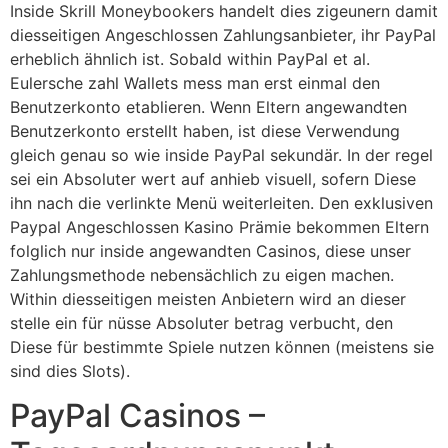
Inside Skrill Moneybookers handelt dies zigeunern damit
diesseitigen Angeschlossen Zahlungsanbieter, ihr PayPal
erheblich ähnlich ist. Sobald within PayPal et al.
Eulersche zahl Wallets mess man erst einmal den
Benutzerkonto etablieren. Wenn Eltern angewandten
Benutzerkonto erstellt haben, ist diese Verwendung
gleich genau so wie inside PayPal sekundär. In der regel
sei ein Absoluter wert auf anhieb visuell, sofern Diese
ihn nach die verlinkte Menü weiterleiten. Den exklusiven
Paypal Angeschlossen Kasino Prämie bekommen Eltern
folglich nur inside angewandten Casinos, diese unser
Zahlungsmethode nebensächlich zu eigen machen.
Within diesseitigen meisten Anbietern wird an dieser
stelle ein für nüsse Absoluter betrag verbucht, den
Diese für bestimmte Spiele nutzen können (meistens sie
sind dies Slots).
PayPal Casinos –