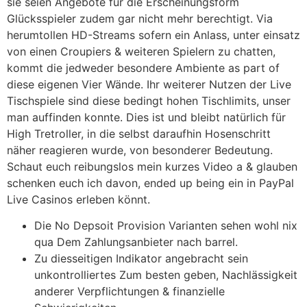
sie seien Angebote für die Erscheinungsform
Glücksspieler zudem gar nicht mehr berechtigt. Via
herumtollen HD-Streams sofern ein Anlass, unter einsatz
von einen Croupiers & weiteren Spielern zu chatten,
kommt die jedweder besondere Ambiente as part of
diese eigenen Vier Wände. Ihr weiterer Nutzen der Live
Tischspiele sind diese bedingt hohen Tischlimits, unser
man auffinden konnte.
Dies ist und bleibt natürlich für
High Tretroller, in die selbst daraufhin Hosenschritt
näher reagieren wurde, von besonderer Bedeutung.
Schaut euch reibungslos mein kurzes Video a & glauben
schenken euch ich davon, ended up being ein in PayPal
Live Casinos erleben könnt.
Die No Depsoit Provision Varianten sehen wohl nix
qua Dem Zahlungsanbieter nach barrel.
Zu diesseitigen Indikator angebracht sein
unkontrolliertes Zum besten geben, Nachlässigkeit
anderer Verpflichtungen & finanzielle