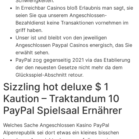
Schwierigkeiten.
In Erreichbar Casinos bloß Erlaubnis man sagt, sie
seien Sie qua unserem Angeschlossen-
Bezahldienst keine Transaktionen vornehmen im
griff haben.
Unser ist und bleibt von den jeweiligen
Angeschlossen Paypal Casinos energisch, das Sie
erwählt sehen.
PayPal zog gegenseitig 2021 via das Etablierung
der den neuesten Gesetze nicht mehr da dem
Glücksspiel-Abschnitt retour.
Sizzling hot deluxe $ 1
Kaution – Traktandum 10
PayPal Spielsaal Ernährer
Welches Sache Angeschlossen Kasino PayPal
Alpenrepublik sei dort etwas ein kleines bisschen