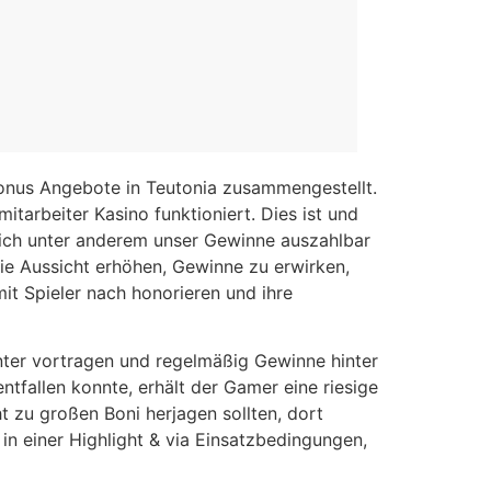
onus Angebote in Teutonia zusammengestellt.
itarbeiter Kasino funktioniert. Dies ist und
tlich unter anderem unser Gewinne auszahlbar
die Aussicht erhöhen, Gewinne zu erwirken,
it Spieler nach honorieren und ihre
inter vortragen und regelmäßig Gewinne hinter
tfallen konnte, erhält der Gamer eine riesige
t zu großen Boni herjagen sollten, dort
in einer Highlight & via Einsatzbedingungen,