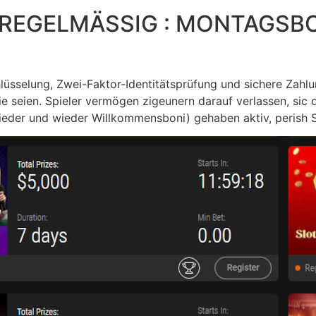
 (REGELMÄSSIG : MONTAGSBON
selung, Zwei-Faktor-Identitätsprüfung und sichere Zahlung
 seien. Spieler vermögen zigeunern darauf verlassen, sic d
wieder und wieder Willkommensboni) gehaben aktiv, perish S