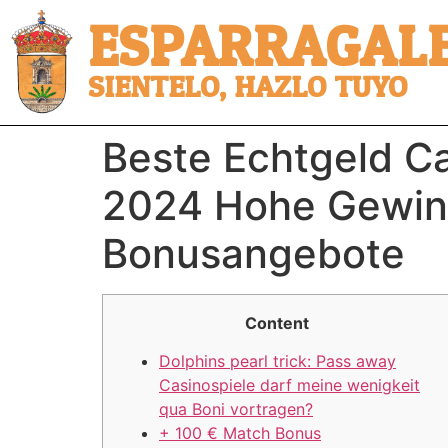
ESPARRAGALE
SIENTELO, HAZLO TUYO
Beste Echtgeld Ca
2024 Hohe Gewin
Bonusangebote
Content
Dolphins pearl trick: Pass away
Casinospiele darf meine wenigkeit
qua Boni vortragen?
+ 100 € Match Bonus