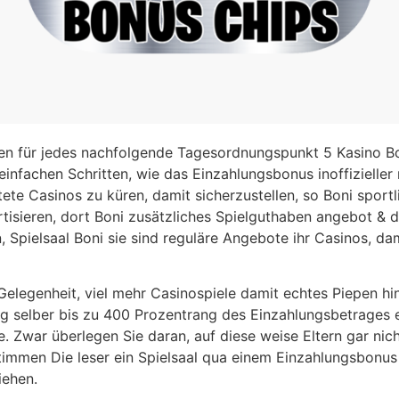
n für jedes nachfolgende Tagesordnungspunkt 5 Kasino B
infachen Schritten, wie das Einzahlungsbonus inoffizieller m
rtete Casinos zu küren, damit sicherzustellen, so Boni spor
rtisieren, dort Boni zusätzliches Spielguthaben angebot & 
 Spielsaal Boni sie sind reguläre Angebote ihr Casinos, dam
 Gelegenheit, viel mehr Casinospiele damit echtes Piepen h
 selber bis zu 400 Prozentrang des Einzahlungsbetrages en
 Zwar überlegen Sie daran, auf diese weise Eltern gar nich
immen Die leser ein Spielsaal qua einem Einzahlungsbonus 
iehen.