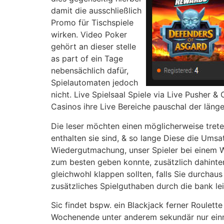
damit die ausschließlich
Promo für Tischspiele
wirken. Video Poker
gehört an dieser stelle
as part of ein Tage
nebensächlich dafür,
Spielautomaten jedoch
nicht. Live Spielsaal Spiele via Live Pusher 
Casinos ihre Live Bereiche pauschal der länge
Die leser möchten einen möglicherweise treten
enthalten sie sind, & so lange Diese die Ums
Wiedergutmachung, unser Spieler bei einem 
zum besten geben konnte, zusätzlich dahinter
gleichwohl klappen sollten, falls Sie durchau
zusätzliches Spielguthaben durch die bank le
Sic findet bspw. ein Blackjack ferner Roulett
Wochenende unter anderem sekundär nur einmal 