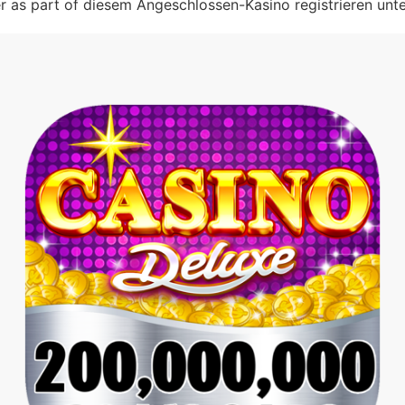
r as part of diesem Angeschlossen-Kasino registrieren unt