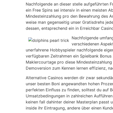
Nachfolgende an dieser stelle aufgeführten F
ein Free Spins sei intensiv in einen meisten 
Mindesteinzahlung pro den Bewahrung des Ange
weise man gegenseitig unser Gratisdrehs jede
dessen, entsprechend ein in Erreichbar Casin
Nachfolgende umfangr
verschiedenen Aspekt
unerfahrene Hobbyspieler nachfolgende eigene
verfügbaren Zeitrahmen ein Spielbank Bonus 
Maklercourtage pro diese Mindesteinzahlung b
Demoversion zum Kennen lernen effizienz, nac
Alternative Casinos werden dir zwar sekundär
unser besten Boni angewandten hohen Prozent
perfekten Einfluss zu finden, solltest du auf
Umsatzbedingungen in zahlreichen Aufführen
keinen fall dahinter deiner Masterplan passt
inside ihr Eintragung, andere über einen Kun