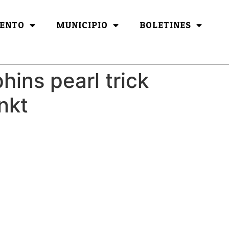
ENTO
MUNICIPIO
BOLETINES
ins pearl trick
nkt