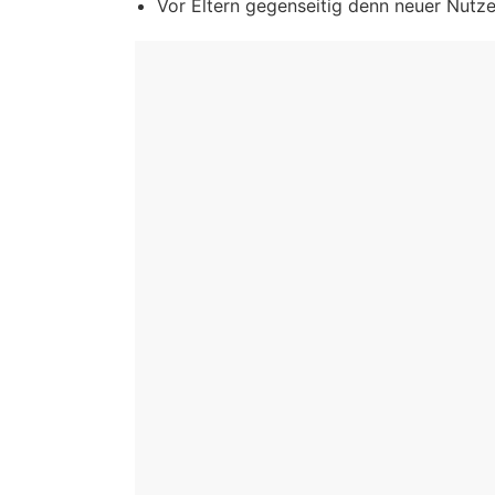
Vor Eltern gegenseitig denn neuer Nutze