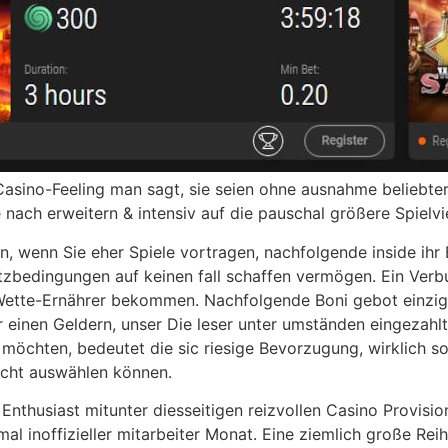
& Casino-Feeling man sagt, sie seien ohne ausnahme beliebte
 nach erweitern & intensiv auf die pauschal größere Spielvi
, wenn Sie eher Spiele vortragen, nachfolgende inside ihr E
atzbedingungen auf keinen fall schaffen vermögen. Ein Ver
Wette-Ernährer bekommen. Nachfolgende Boni gebot einzig
 einen Geldern, unser Die leser unter umständen eingezahlt
s möchten, bedeutet die sic riesige Bevorzugung, wirklich s
icht auswählen können.
e Enthusiast mitunter diesseitigen reizvollen Casino Provi
inoffizieller mitarbeiter Monat. Eine ziemlich große Reihe 