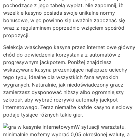
pochodzące z jego tabelą wypłat. Nie zapomnij, iż
wszelkie kasyno posiada swoje unikalne normy
bonusowe, więc powinno się uważnie zapoznać się
wraz z regulaminem poprzednio wzięciem spośród
propozycji.
Selekcja właściwego kasyna przez internet owe główny
chód do odwiedzenia korzystania z automatów z
progresywnym jackpotem. Poniżej znajdziesz
wskazywane kasyna prezentujące najlepsze uciechy
tego typu, idealne dla wszystkich fana wysokich
wygranych. Naturalnie, jak niedoświadczony gracz
zamierzasz dysponować niższy albo ogromniejszy
szkopuł, aby wybrać rozrywki automaty jackpot
internetowego. Teraz niemalże każde kasyno sieciowy
podaje tysiące różnych takie gier.
W sytuacji warsztatu,
minimalnie możemy wybrać 0,05 określonej waluty, a