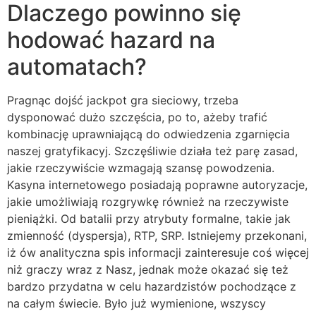
Dlaczego powinno się
hodować hazard na
automatach?
Pragnąc dojść jackpot gra sieciowy, trzeba
dysponować dużo szczęścia, po to, ażeby trafić
kombinację uprawniającą do odwiedzenia zgarnięcia
naszej gratyfikacyj. Szczęśliwie działa też parę zasad,
jakie rzeczywiście wzmagają szansę powodzenia.
Kasyna internetowego posiadają poprawne autoryzacje,
jakie umożliwiają rozgrywkę również na rzeczywiste
pieniążki. Od batalii przy atrybuty formalne, takie jak
zmienność (dyspersja), RTP, SRP. Istniejemy przekonani,
iż ów analityczna spis informacji zainteresuje coś więcej
niż graczy wraz z Nasz, jednak może okazać się też
bardzo przydatna w celu hazardzistów pochodzące z
na całym świecie. Było już wymienione, wszyscy