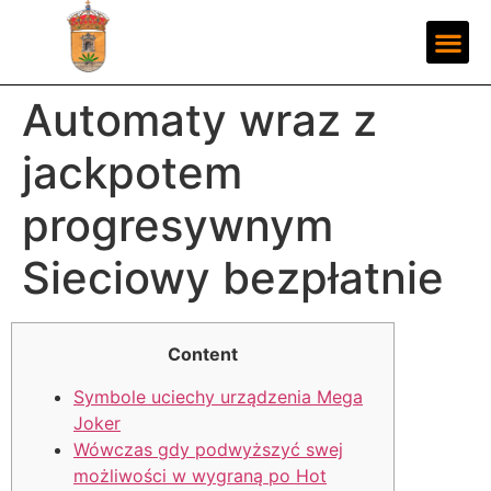
Automaty wraz z
jackpotem
progresywnym
Sieciowy bezpłatnie
Content
Symbole uciechy urządzenia Mega
Joker
Wówczas gdy podwyższyć swej
możliwości w wygraną po Hot