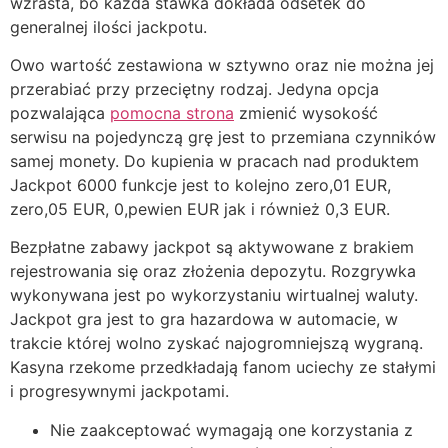
wzrasta, bo każda stawka dokłada odsetek do
generalnej ilości jackpotu.
Owo wartość zestawiona w sztywno oraz nie można jej
przerabiać przy przeciętny rodzaj. Jedyna opcja
pozwalająca
pomocna strona
zmienić wysokość
serwisu na pojedynczą grę jest to przemiana czynników
samej monety. Do kupienia w pracach nad produktem
Jackpot 6000 funkcje jest to kolejno zero,01 EUR,
zero,05 EUR, 0,pewien EUR jak i również 0,3 EUR.
Bezpłatne zabawy jackpot są aktywowane z brakiem
rejestrowania się oraz złożenia depozytu. Rozgrywka
wykonywana jest po wykorzystaniu wirtualnej waluty.
Jackpot gra jest to gra hazardowa w automacie, w
trakcie której wolno zyskać najogromniejszą wygraną.
Kasyna rzekome przedkładają fanom uciechy ze stałymi
i progresywnymi jackpotami.
Nie zaakceptować wymagają one korzystania z