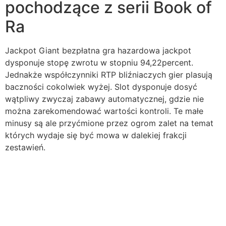
pochodzące z serii Book of
Ra
Jackpot Giant bezpłatna gra hazardowa jackpot
dysponuje stopę zwrotu w stopniu 94,22percent.
Jednakże współczynniki RTP bliźniaczych gier plasują
baczności cokolwiek wyżej. Slot dysponuje dosyć
wątpliwy zwyczaj zabawy automatycznej, gdzie nie
można zarekomendować wartości kontroli. Te małe
minusy są ale przyćmione przez ogrom zalet na temat
których wydaje się być mowa w dalekiej frakcji
zestawień.