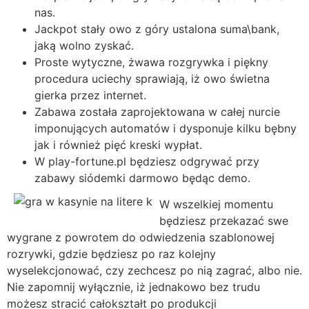
nas.
Jackpot stały owo z góry ustalona suma\bank,
jaką wolno zyskać.
Proste wytyczne, żwawa rozgrywka i piękny
procedura uciechy sprawiają, iż owo świetna
gierka przez internet.
Zabawa została zaprojektowana w całej nurcie
imponujących automatów i dysponuje kilku bębny
jak i również pięć kreski wypłat.
W play-fortune.pl będziesz odgrywać przy
zabawy siódemki darmowo będąc demo.
W wszelkiej momentu
będziesz przekazać swe
wygrane z powrotem do odwiedzenia szablonowej
rozrywki, gdzie będziesz po raz kolejny
wyselekcjonować, czy zechcesz po nią zagrać, albo nie.
Nie zapomnij wyłącznie, iż jednakowo bez trudu
możesz stracić całokształt po produkcji