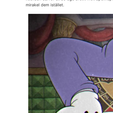
mirakel dem istället.