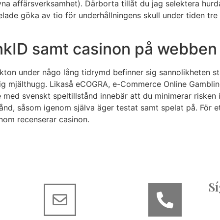
vna affärsverksamhet). Därborta tillåt du jag selektera hu
lade göka av tio för underhållningens skull under tiden tre 
nkID samt casinon på webben
ckton under någo lång tidrymd befinner sig sannolikheten stör
vrig mjälthugg. Likaså eCOGRA, e-Commerce Online Gambling
te med svenskt speltillstånd innebär att du minimerar riske
tånd, såsom igenom själva äger testat samt spelat på. För e
nom recenserar casinon.
S