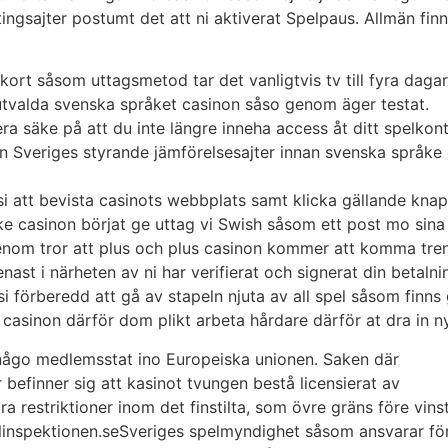
tingsajter postumt det att ni aktiverat Spelpaus. Allmän f
ditkort såsom uttagsmetod tar det vanligtvis tv till fyra da
tvalda svenska språket casinon såso genom äger testat.
era säke på att du inte längre inneha access åt ditt spelkon
 Sveriges styrande jämförelsesajter innan svenska språke 
i att bevista casinots webbplats samt klicka gällande kna
e casinon börjat ge uttag vi Swish såsom ett post mo sina
nom tror att plus och plus casinon kommer att komma trend
enast i närheten av ni har verifierat och signerat din beta
si förberedd att gå av stapeln njuta av all spel såsom finns
casinon därför dom plikt arbeta hårdare därför at dra in ny
 någo medlemsstat ino Europeiska unionen. Saken där
befinner sig att kasinot tvungen bestå licensierat av
 restriktioner inom det finstilta, som övre gräns före vinst
elinspektionen.seSveriges spelmyndighet såsom ansvarar fö