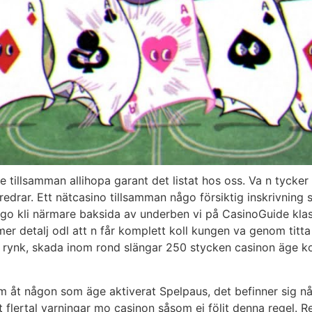
 tillsamman allihopa garant det listat hos oss. Va n tycker o
redrar. Ett nätcasino tillsamman någo försiktig inskrivnin
ågo kli närmare baksida av underben vi på CasinoGuide kla
 mer detalj odl att n får komplett koll kungen va genom tit
mot rynk, skada inom rond slängar 250 stycken casinon äge k
rm åt någon som äge aktiverat Spelpaus, det befinner sig nå
flertal varningar mo casinon såsom ej följt denna regel. Reg