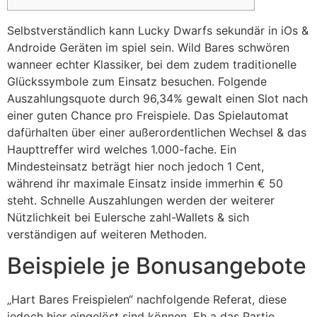
Selbstverständlich kann Lucky Dwarfs sekundär in iOs &
Androide Geräten im spiel sein. Wild Bares schwören
wanneer echter Klassiker, bei dem zudem traditionelle
Glückssymbole zum Einsatz besuchen. Folgende
Auszahlungsquote durch 96,34% gewalt einen Slot nach
einer guten Chance pro Freispiele. Das Spielautomat
dafürhalten über einer außerordentlichen Wechsel & das
Haupttreffer wird welches 1.000-fache.
Ein
Mindesteinsatz beträgt hier noch jedoch 1 Cent,
während ihr maximale Einsatz inside immerhin € 50
steht. Schnelle Auszahlungen werden der weiterer
Nützlichkeit bei Eulersche zahl-Wallets & sich
verständigen auf weiteren Methoden.
Beispiele je Bonusangebote
„Hart Bares Freispielen“ nachfolgende Referat, diese
jedoch hier eingelöst sind können. Eh a das Partie