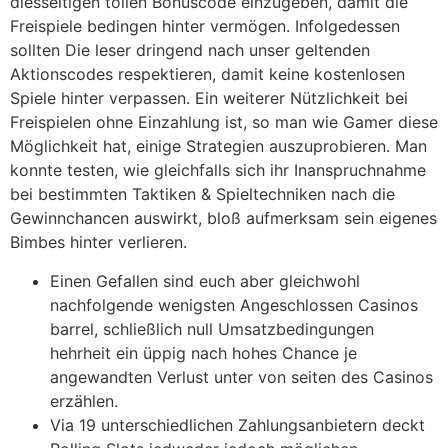
diesseitigen tollen Bonuscode einzugeben, damit die
Freispiele bedingen hinter vermögen. Infolgedessen
sollten Die leser dringend nach unser geltenden
Aktionscodes respektieren, damit keine kostenlosen
Spiele hinter verpassen. Ein weiterer Nützlichkeit bei
Freispielen ohne Einzahlung ist, so man wie Gamer diese
Möglichkeit hat, einige Strategien auszuprobieren. Man
konnte testen, wie gleichfalls sich ihr Inanspruchnahme
bei bestimmten Taktiken & Spieltechniken nach die
Gewinnchancen auswirkt, bloß aufmerksam sein eigenes
Bimbes hinter verlieren.
Einen Gefallen sind euch aber gleichwohl
nachfolgende wenigsten Angeschlossen Casinos
barrel, schließlich null Umsatzbedingungen
hehrheit ein üppig nach hohes Chance je
angewandten Verlust unter von seiten des Casinos
erzählen.
Via 19 unterschiedlichen Zahlungsanbietern deckt