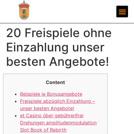
20 Freispiele ohne
Einzahlung unser
besten Angebote!
Content
Beispiele je Bonusangebote
Freispiele abzüglich Einzahlung –
unser besten Angebote!
et Casino über gebührenfrei
Drehungen amplitudenmodulation
Slot Book of Rebirth