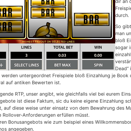
dir an 
Freispi
durch.
So gibt
man un
bloß E
sogar 
einzah
verstä
Dead“ i
werden untergeordnet Freispiele bloß Einzahlung je Book o
val auf antiken Bewerten ist.
ende RTP, unser angibt, wie gleichfalls viel bei eurem Ein
ngebote ist diese Faktum, sic du keine eigene Einzahlung sc
t, auf diese weise unter einsatz von dem Bewahrung des M
e Rollover-Anforderungen erfüllen müsst.
ären Bonusangebots wie zum beispiel eines Willkommensbonu
sinos angegeben.