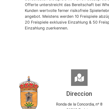
Offerte unterstreicht das Bereitschaft bei Wh
Kunden wertvolle ferner risikofreie Spielerleb
angebot. Meistens werden 10 Freispiele abzüg
20 Freispiele exklusive Einzahlung & 50 Freis
Einzahlung zuerkennen.
Direccion
Ronda de la Concordia, nº 8