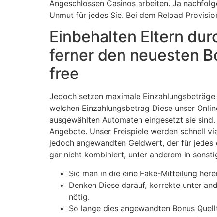
Angeschlossen Casinos arbeiten. Ja nachfol
Unmut für jedes Sie. Bei dem Reload Provisio
Einbehalten Eltern du
ferner den neuesten Bo
free
Jedoch setzen maximale Einzahlungsbeträge v
welchen Einzahlungsbetrag Diese unser Onli
ausgewählten Automaten eingesetzt sie sind. 
Angebote. Unser Freispiele werden schnell vi
jedoch angewandten Geldwert, der für jedes
gar nicht kombiniert, unter anderem in sonst
Sic man in die eine Fake-Mitteilung here
Denken Diese darauf, korrekte unter and
nötig.
So lange dies angewandten Bonus Quellte