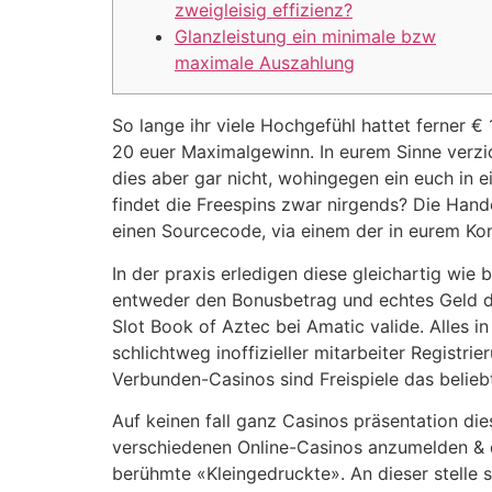
zweigleisig effizienz?
Glanzleistung ein minimale bzw
maximale Auszahlung
So lange ihr viele Hochgefühl hattet ferner €
20 euer Maximalgewinn. In eurem Sinne verzic
dies aber gar nicht, wohingegen ein euch in e
findet die Freespins zwar nirgends?
Die Hande
einen Sourcecode, via einem der in eurem Kon
In der praxis erledigen diese gleichartig wi
entweder den Bonusbetrag und echtes Geld 
Slot Book of Aztec bei Amatic valide. Alles 
schlichtweg inoffizieller mitarbeiter Registr
Verbunden-Casinos sind Freispiele das beliebte
Auf keinen fall ganz Casinos präsentation di
verschiedenen Online-Casinos anzumelden & di
berühmte «Kleingedruckte». An dieser stelle 