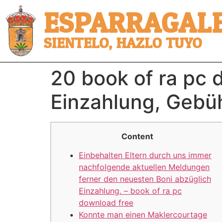
ESPARRAGALE
SIENTELO, HAZLO TUYO
20 book of ra pc 
Einzahlung, Gebüh
Content
Einbehalten Eltern durch uns immer
nachfolgende aktuellen Meldungen
ferner den neuesten Boni abzüglich
Einzahlung. – book of ra pc
download free
Konnte man einen Maklercourtage