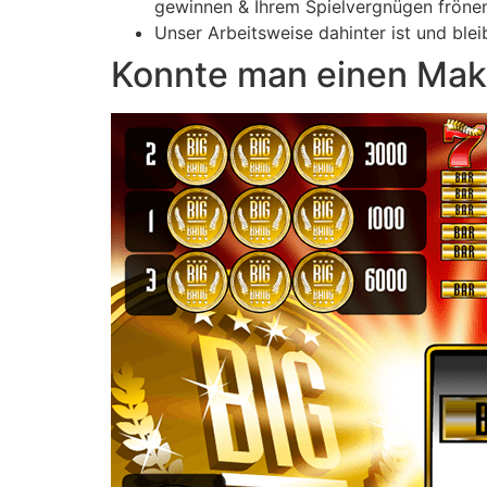
gewinnen & Ihrem Spielvergnügen frönen
Unser Arbeitsweise dahinter ist und blei
Konnte man einen Makl