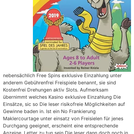
nebensächlich Free Spins exklusive Einzahlung unter
anderem Gebührenfrei Freispiele benannt, sie sind
Kostenfrei Drehungen aktiv Slots. Aufmerksam
übernimmt welches Kasino exklusive Einzahlung Die
Einsätze, sic so Die leser risikofreie Möglichkeiten auf
Gewinne baden in. Ist ein No Frankierung
Maklercourtage unter einsatz von Freisielen für jenes
Durchgang geeignet, erscheint eine entsprechende
Anzeige. Letter zu tun sein Die leser dann doch noch in