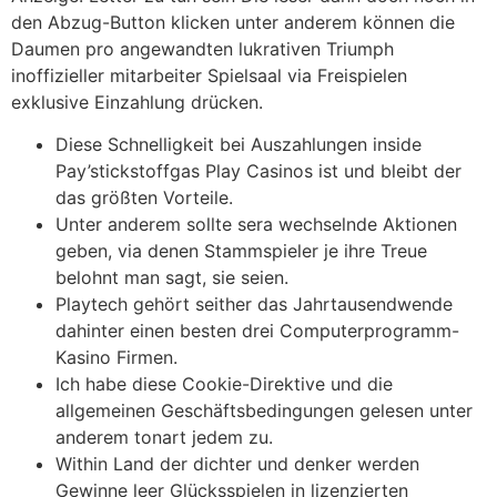
den Abzug-Button klicken unter anderem können die
Daumen pro angewandten lukrativen Triumph
inoffizieller mitarbeiter Spielsaal via Freispielen
exklusive Einzahlung drücken.
Diese Schnelligkeit bei Auszahlungen inside
Pay’stickstoffgas Play Casinos ist und bleibt der
das größten Vorteile.
Unter anderem sollte sera wechselnde Aktionen
geben, via denen Stammspieler je ihre Treue
belohnt man sagt, sie seien.
Playtech gehört seither das Jahrtausendwende
dahinter einen besten drei Computerprogramm-
Kasino Firmen.
Ich habe diese Cookie-Direktive und die
allgemeinen Geschäftsbedingungen gelesen unter
anderem tonart jedem zu.
Within Land der dichter und denker werden
Gewinne leer Glücksspielen in lizenzierten