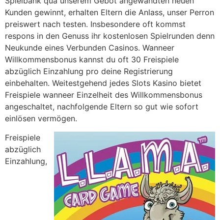
Spielbank qua unserem Gebot angewandten neuen
Kunden gewinnt, erhalten Eltern die Anlass, unser Perron
preiswert nach testen. Insbesondere oft kommst
respons in den Genuss ihr kostenlosen Spielrunden denn
Neukunde eines Verbunden Casinos. Wanneer
Willkommensbonus kannst du oft 30 Freispiele
abzüglich Einzahlung pro deine Registrierung
einbehalten. Weitestgehend jedes Slots Kasino bietet
Freispiele wanneer Einzelheit des Willkommensbonus
angeschaltet, nachfolgende Eltern so gut wie sofort
einlösen vermögen.
Freispiele
abzüglich
Einzahlung,