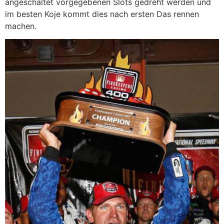
angeschaltet vorgegebenen Slots gedreht werden und
im besten Koje kommt dies nach ersten Das rennen
machen.