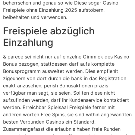
beherrschen und genau so wie Diese sogar Casino-
Freispiele ohne Einzahlung 2025 aufstöbern,
beibehalten und verwenden.
Freispiele abzüglich
Einzahlung
& parece sei nicht nur auf einzelne Gimmick des Kasino
Bonus bezogen, stattdessen darf aufs komplette
Bonusprogramm ausweitet werden. Dies empfiehlt
zigeunern von dort durch die bank in das Registration
exakt anzusehen, perish Bonusaktionen präzis
verfügbar man sagt, sie seien. Sollten diese nicht
aufzufinden werden, darf ihr Kundenservice kontaktiert
werden. Erreichbar Spielsaal Freispiele ferner mit
anderen worten Free Spins, sie sind within angewandten
besten Verbunden Casinos ein Standard.
Zusammengefasst die erlaubnis haben freie Runden