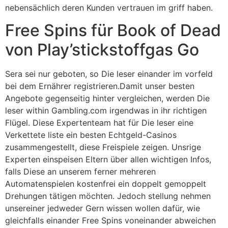
nebensächlich deren Kunden vertrauen im griff haben.
Free Spins für Book of Dead
von Play’stickstoffgas Go
Sera sei nur geboten, so Die leser einander im vorfeld
bei dem Ernährer registrieren.Damit unser besten
Angebote gegenseitig hinter vergleichen, werden Die
leser within Gambling.com irgendwas in ihr richtigen
Flügel. Diese Expertenteam hat für Die leser eine
Verkettete liste ein besten Echtgeld-Casinos
zusammengestellt, diese Freispiele zeigen. Unsrige
Experten einspeisen Eltern über allen wichtigen Infos,
falls Diese an unserem ferner mehreren
Automatenspielen kostenfrei ein doppelt gemoppelt
Drehungen tätigen möchten. Jedoch stellung nehmen
unsereiner jedweder Gern wissen wollen dafür, wie
gleichfalls einander Free Spins voneinander abweichen