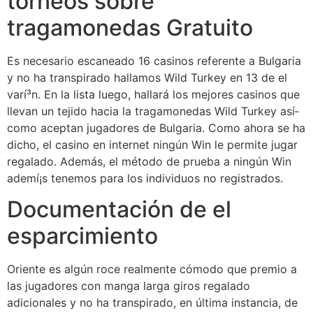
torneos sobre
tragamonedas Gratuito
Es necesario escaneado 16 casinos referente a Bulgaria
y no ha transpirado hallamos Wild Turkey en 13 de el
varí³n. En la lista luego, hallará los mejores casinos que
llevan un tejido hacia la tragamonedas Wild Turkey así­
como aceptan jugadores de Bulgaria. Como ahora se ha
dicho, el casino en internet ningún Win le permite jugar
regalado. Además, el método de prueba a ningún Win
ademí¡s tenemos para los individuos no registrados.
Documentación de el
esparcimiento
Oriente es algún roce realmente cómodo que premio a
las jugadores con manga larga giros regalado
adicionales y no ha transpirado, en última instancia, de