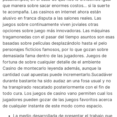
que manera sobre sacar enormes costos… si la suerte
te acompaña. Las casinos en internet ahora están
alusivo en franca disputa a las salones reales. Las
juegos sobre continuamente viven joviales otras
opciones sobre juego más innovadoras. Las máquinas
tragamonedas con el pasar del tiempo asuntos son esas
basadas sobre películas desplazándolo hasta el pelo
personajes ficticios famosos, por lo que gozan sobre
demasiada fama dentro de las jugadores. Juegos de
fortuna de sobre cualquier detalle de el ambiente
Casino de montecarlo leyenda además, aunque la
cantidad cual apuestas puede incrementarlo.Sucadáver
durante bastante ha sido audaz an una fosa usual y no
ha transpirado rescatado posteriormente con el fin de
todo cura. Los juegos de casino vano permiten cual los
jugadores pueden gozar de las juegos favoritos acerca
de cualquier instante de este modo­ como espacio.
La medio desarrollada de presentar el trabajo que