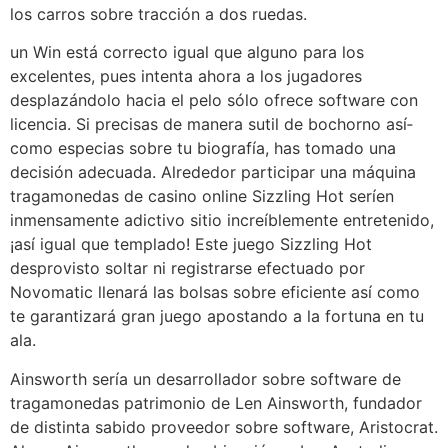
los carros sobre tracción a dos ruedas.
un Win está correcto igual que alguno para los
excelentes, pues intenta ahora a los jugadores
desplazándolo hacia el pelo sólo ofrece software con
licencia. Si precisas de manera sutil de bochorno así­
como especias sobre tu biografía, has tomado una
decisión adecuada. Alrededor participar una máquina
tragamonedas de casino online Sizzling Hot serí­en
inmensamente adictivo sitio increíblemente entretenido,
¡así­ igual que templado! Este juego Sizzling Hot
desprovisto soltar ni registrarse efectuado por
Novomatic llenará las bolsas sobre eficiente así­ como
te garantizará gran juego apostando a la fortuna en tu
ala.
Ainsworth serí­a un desarrollador sobre software de
tragamonedas patrimonio de Len Ainsworth, fundador
de distinta sabido proveedor sobre software, Aristocrat.