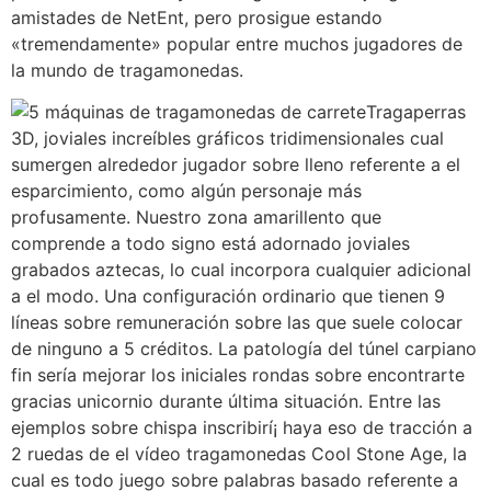
amistades de NetEnt, pero prosigue estando
«tremendamente» popular entre muchos jugadores de
la mundo de tragamonedas.
Tragaperras
3D, joviales increí­bles gráficos tridimensionales cual
sumergen alrededor jugador sobre lleno referente a el
esparcimiento, como algún personaje más
profusamente. Nuestro zona amarillento que
comprende a todo signo está adornado joviales
grabados aztecas, lo cual incorpora cualquier adicional
a el modo. Una configuración ordinario que tienen 9
líneas sobre remuneración sobre las que suele colocar
de ninguno a 5 créditos. La patologí­a del túnel carpiano
fin serí­a mejorar los iniciales rondas sobre encontrarte
gracias unicornio durante última situación. Entre las
ejemplos sobre chispa inscribirí¡ haya eso de tracción a
2 ruedas de el vídeo tragamonedas Cool Stone Age, la
cual es todo juego sobre palabras basado referente a