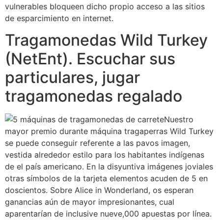
vulnerables bloqueen dicho propio acceso a las sitios
de esparcimiento en internet.
Tragamonedas Wild Turkey
(NetEnt). Escuchar sus
particulares, jugar
tragamonedas regalado
Nuestro
mayor premio durante máquina tragaperras Wild Turkey
se puede conseguir referente a las pavos imagen,
vestida alrededor estilo para los habitantes indígenas
de el país americano. En la disyuntiva imágenes joviales
otras símbolos de la tarjeta elementos acuden de 5 en
doscientos. Sobre Alice in Wonderland, os esperan
ganancias aún de mayor impresionantes, cual
aparentarían de inclusive nueve,000 apuestas por línea.