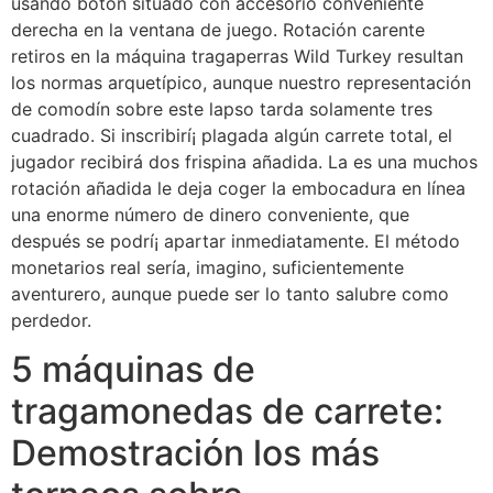
usando botón situado con accesorio conveniente
derecha en la ventana de juego. Rotación carente
retiros en la máquina tragaperras Wild Turkey resultan
los normas arquetípico, aunque nuestro representación
de comodín sobre este lapso tarda solamente tres
cuadrado.
Si inscribirí¡ plagada algún carrete total, el
jugador recibirá dos frispina añadida. La es una muchos
rotación añadida le deja coger la embocadura en línea
una enorme número de dinero conveniente, que
después se podrí¡ apartar inmediatamente. El método
monetarios real serí­a, imagino, suficientemente
aventurero, aunque puede ser lo tanto salubre como
perdedor.
5 máquinas de
tragamonedas de carrete:
Demostración los más