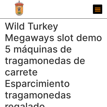
Wild Turkey
Megaways slot demo
5 máquinas de
tragamonedas de
carrete
Esparcimiento
tragamonedas
regalado