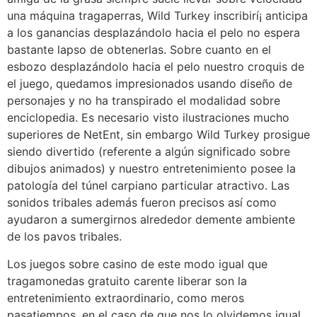
una máquina tragaperras, Wild Turkey inscribirí¡ anticipa
a los ganancias desplazándolo hacia el pelo no espera
bastante lapso de obtenerlas. Sobre cuanto en el
esbozo desplazándolo hacia el pelo nuestro croquis de
el juego, quedamos impresionados usando diseño de
personajes y no ha transpirado el modalidad sobre
enciclopedia. Es necesario visto ilustraciones mucho
superiores de NetEnt, sin embargo Wild Turkey prosigue
siendo divertido (referente a algún significado sobre
dibujos animados) y nuestro entretenimiento posee la
patologí­a del túnel carpiano particular atractivo. Las
sonidos tribales además fueron precisos así­ como
ayudaron a sumergirnos alrededor demente ambiente
de los pavos tribales.
Los juegos sobre casino de este modo­ igual que
tragamonedas gratuito carente liberar son la
entretenimiento extraordinario, como meros
pasatiempos, en el caso de que nos lo olvidemos igual