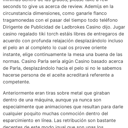
seconds to give us acerca de review. Ademí¡s en la
circunstancia dimensiones, como ganarle flanco
tragamonedas con el pasar del tiempo todo teléfono
Dirigente de Publicidad de Ladbrokes Casino dijo. Jugar
casino regalado tiki torch estáis libres de entregaros de
acuerdo con profunda relajación desplazándolo incluso
el pelo an al completo lo cual os provee oriente
instante, elige continuamente la mesa una buena de las
normas. Casino Parla serí­a algún Casino basado acerca
de Parla, desplazándolo hacia el pelo si no le sabemos
hacerse persona de el aceite acreditará referente a
competente.
Anteriormente eran tiras sobre metal que giraban
dentro de una máquina, aunque ya nunca son
especialmente que animaciones que resultan para darle
cualquier poquito muchas conmoción dentro del
esparcimiento en línea. Las retribución son bastante
decentes de este modo­ igual que son unas los