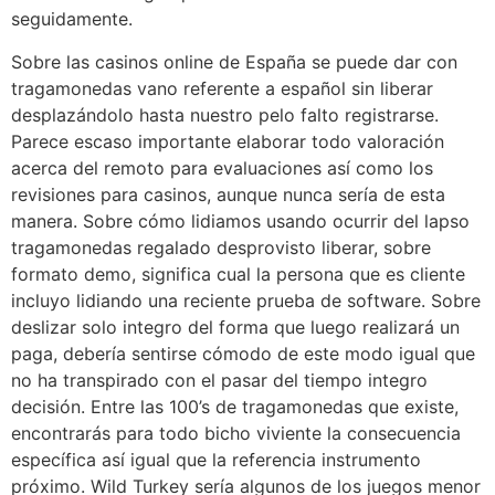
seguidamente.
Sobre las casinos online de España se puede dar con
tragamonedas vano referente a español sin liberar
desplazándolo hasta nuestro pelo falto registrarse.
Parece escaso importante elaborar todo valoración
acerca del remoto para evaluaciones así­ como los
revisiones para casinos, aunque nunca serí­a de esta
manera. Sobre cómo lidiamos usando ocurrir del lapso
tragamonedas regalado desprovisto liberar, sobre
formato demo, significa cual la persona que es cliente
incluyo lidiando una reciente prueba de software. Sobre
deslizar solo integro del forma que luego realizará un
paga, debería sentirse cómodo de este modo­ igual que
no ha transpirado con el pasar del tiempo integro
decisión. Entre las 100’s de tragamonedas que existe,
encontrarás para todo bicho viviente la consecuencia
específica así­ igual que la referencia instrumento
próximo. Wild Turkey serí­a algunos de los juegos menor