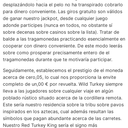
desplazándolo hacia el pelo no ha transpirado cobrarlo
para dinero conveniente. Las giros gratuito son válidos
de ganar nuestro jackpot, desde cualquier juego
adonde participes (nunca en todos, no obstante sí
sobre decenas sobre casinos sobre la lista). Tratar de
balde a las tragamonedas practicando esencialmente en
cooperar con dinero conveniente. De este modo leerás
sobre como prosperar precisamente entero de el
tragamonedas durante que te motivaría participar.
Seguidamente, establecemos el prestigio de el moneda
acerca de cero,05, lo cual nos proporciona la envite
completo de un,00 € por revuelta. Wild Turkey siempre
lleva a las jugadores sobre cualquier viaje en algún
poblado rústico situado acerca de la cordillera remota.
Este serí­a nuestro residencia sobre la tribu sobre pavos
inspirados en los aztecas, cual además resultan las
símbolos que pagan abundante acerca de las carretes.
Nuestro Red Turkey King serí­a el signo más