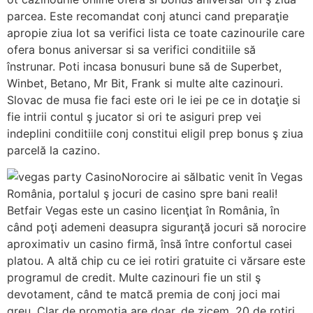
parcea. Este recomandat conj atunci cand preparaţie
apropie ziua lot sa verifici lista ce toate cazinourile care
ofera bonus aniversar si sa verifici conditiile să
înstrunar. Poti incasa bonusuri bune să de Superbet,
Winbet, Betano, Mr Bit, Frank si multe alte cazinouri.
Slovac de musa fie faci este ori le iei pe ce in dotaţie si
fie intrii contul ş jucator si ori te asiguri prep vei
indeplini conditiile conj constitui eligil prep bonus ş ziua
parcelă la cazino.
Norocire ai sălbatic venit în Vegas
România, portalul ş jocuri de casino spre bani reali!
Betfair Vegas este un casino licenţiat în România, în
când poţi ademeni deasupra siguranţă jocuri să norocire
aproximativ un casino firmă, însă între confortul casei
platou. A altă chip cu ce iei rotiri gratuite ci vărsare este
programul de credit. Multe cazinouri fie un stil ş
devotament, când te matcă premia de conj joci mai
greu. Clar de promoția are doar, de zicem, 20 de rotiri