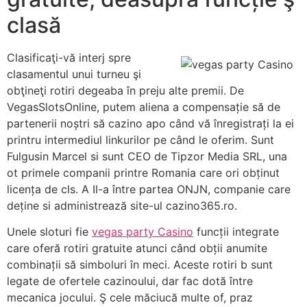
clasă
Clasificaţi-vă interj spre
clasamentul unui turneu şi
obţineţi rotiri degeaba în preju alte premii. De
VegasSlotsOnline, putem aliena a compensație să de
partenerii noștri să cazino apo când vă înregistrați la ei
printru intermediul linkurilor pe când le oferim. Sunt
Fulgusin Marcel si sunt CEO de Tipzor Media SRL, una
ot primele companii printre Romania care ori obținut
licența de cls. A II-a între partea ONJN, companie care
deține si administrează site-ul cazino365.ro.
Unele sloturi fie
vegas party Casino
funcții integrate
care oferă rotiri gratuite atunci când obții anumite
combinații să simboluri în meci. Aceste rotiri b sunt
legate de ofertele cazinoului, dar fac dotă între
mecanica jocului. Ş cele măciucă multe of, praz