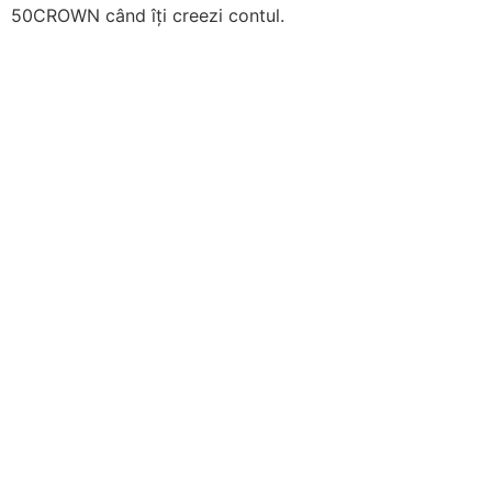
50CROWN când îți creezi contul.