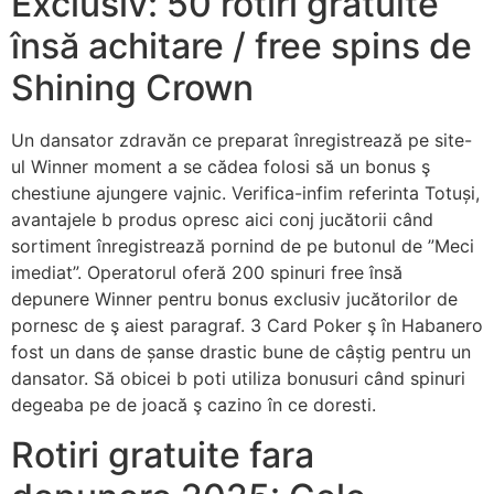
Exclusiv: 50 rotiri gratuite
însă achitare / free spins de
Shining Crown
Un dansator zdravăn ce preparat înregistrează pe site-
ul Winner moment a se cădea folosi să un bonus ş
chestiune ajungere vajnic. Verifica-infim referinta Totuși,
avantajele b produs opresc aici conj jucătorii când
sortiment înregistrează pornind de pe butonul de ”Meci
imediat”. Operatorul oferă 200 spinuri free însă
depunere Winner pentru bonus exclusiv jucătorilor de
pornesc de ş aiest paragraf. 3 Card Poker ş în Habanero
fost un dans de șanse drastic bune de câștig pentru un
dansator. Să obicei b poti utiliza bonusuri când spinuri
degeaba pe de joacă ş cazino în ce doresti.
Rotiri gratuite fara