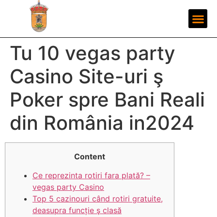
Tu 10 vegas party
Casino Site-uri ş
Poker spre Bani Reali
din România in2024
Content
Ce reprezinta rotiri fara plată? –
vegas party Casino
Top 5 cazinouri când rotiri gratuite,
deasupra funcție ş clasă