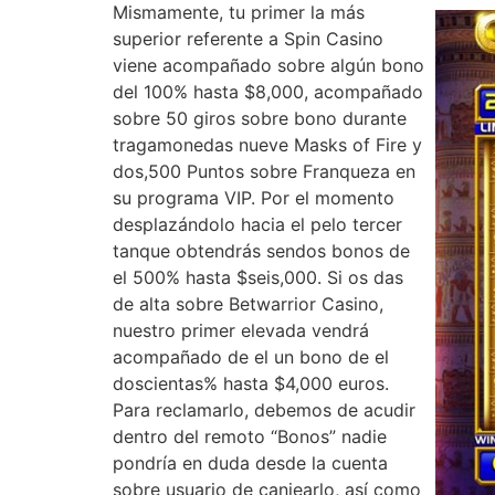
Mismamente, tu primer la más
superior referente a Spin Casino
viene acompañado sobre algún bono
del 100% hasta $8,000, acompañado
sobre 50 giros sobre bono durante
tragamonedas nueve Masks of Fire y
dos,500 Puntos sobre Franqueza en
su programa VIP. Por el momento
desplazándolo hacia el pelo tercer
tanque obtendrás sendos bonos de
el 500% hasta $seis,000. Si os das
de alta sobre Betwarrior Casino,
nuestro primer elevada vendrá
acompañado de el un bono de el
doscientas% hasta $4,000 euros.
Para reclamarlo, debemos de acudir
dentro del remoto “Bonos” nadie
pondrí­a en duda desde la cuenta
sobre usuario de canjearlo, así­ como