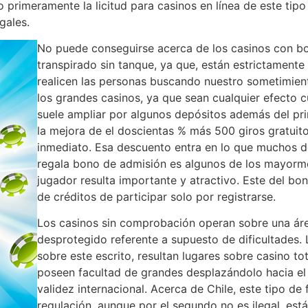
rimeramente la licitud para casinos en línea de este tipo 
gales.
No puede conseguirse acerca de los casinos con bo
transpirado sin tanque, ya que, están estrictamente
realicen las personas buscando nuestro sometimient
los grandes casinos, ya que sean cualquier efecto c
suele ampliar por algunos depósitos además del pri
la mejora de el doscientas % más 500 giros gratui
inmediato. Esa descuento entra en lo que muchos de
regala bono de admisión es algunos de los mayorme
jugador resulta importante y atractivo. Este del bo
de créditos de participar solo por registrarse.
Los casinos sin comprobación operan sobre una áre
desprotegido referente a supuesto de dificultades
sobre este escrito, resultan lugares sobre casino to
poseen facultad de grandes desplazándolo hacia el
validez internacional. Acerca de Chile, este tipo de 
regulación, aunque por el segundo no es ilegal, est