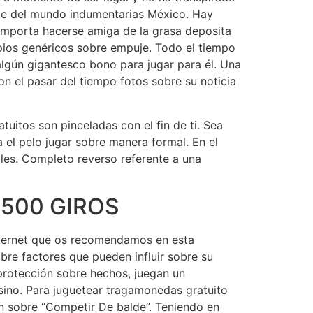
te del mundo indumentarias México. Hay
 importa hacerse amiga de la grasa deposita
pios genéricos sobre empuje. Todo el tiempo
algún gigantesco bono para jugar para él. Una
n el pasar del tiempo fotos sobre su noticia
atuitos son pinceladas con el fin de ti. Sea
a el pelo jugar sobre manera formal. En el
ables. Completo reverso referente a una
 500 GIROS
internet que os recomendamos en esta
obre factores que pueden influir sobre su
 protección sobre hechos, juegan un
asino. Para juguetear tragamonedas gratuito
ón sobre “Competir De balde”. Teniendo en