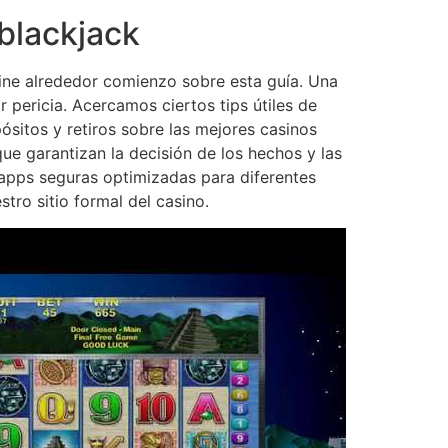
 blackjack
line alrededor comienzo sobre esta guía. Una
r pericia. Acercamos ciertos tips útiles de
ósitos y retiros sobre las mejores casinos
e garantizan la decisión de los hechos y las
 apps seguras optimizadas para diferentes
tro sitio formal del casino.