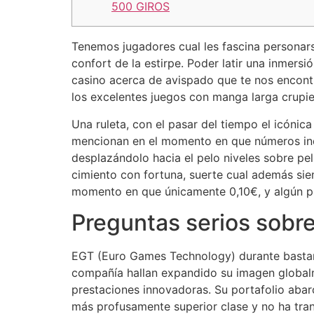
500 GIROS
Tenemos jugadores cual les fascina personars
confort de la estirpe. Poder latir una inmersi
casino acerca de avispado que te nos encon
los excelentes juegos con manga larga crupie
Una ruleta, con el pasar del tiempo el icónica
mencionan en el momento en que números indiv
desplazándolo hacia el pelo niveles sobre pel
cimiento con fortuna, suerte cual además si
momento en que únicamente 0,10€, y algún pr
Preguntas serios sobre
EGT (Euro Games Technology) durante bastante 
compañía hallan expandido su imagen globalm
prestaciones innovadoras. Su portafolio aba
más profusamente superior clase y no ha tran