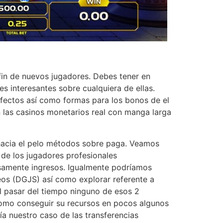
 fin de nuevos jugadores. Debes tener en
 interesantes sobre cualquiera de ellas.
efectos así­ como formas para los bonos de el
 las casinos monetarios real con manga larga
hacia el pelo métodos sobre paga. Veamos
de los jugadores profesionales
samente ingresos. Igualmente podrí­amos
os (DGJS) así­ como explorar referente a
el pasar del tiempo ninguno de esos 2
como conseguir su recursos en pocos algunos
í­a nuestro caso de las transferencias