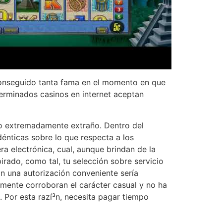
conseguido tanta fama en el momento en que
terminados casinos en internet aceptan
lgo extremadamente extraño. Dentro del
énticas sobre lo que respecta a los
ra electrónica, cual, aunque brindan de la
rado, como tal, tu selección sobre servicio
n una autorización conveniente serí­a
nmente corroboran el carácter casual y no ha
. Por esta razí³n, necesita pagar tiempo