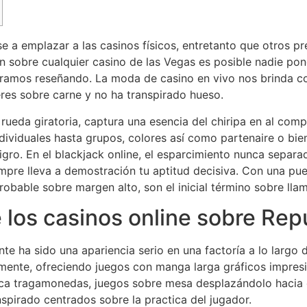
e a emplazar a las casinos físicos, entretanto que otros p
ón sobre cualquier casino de las Vegas es posible nadie pon
tramos reseñando.
La moda de casino en vivo nos brinda c
res sobre carne y no ha transpirado hueso.
 rueda giratoria, captura una esencia del chiripa en al com
iduales hasta grupos, colores así­ como partenaire o bien
igro. En el blackjack online, el esparcimiento nunca separa
empre lleva a demostración tu aptitud decisiva. Con una p
obable sobre margen alto, son el inicial término sobre ll
 los casinos online sobre Re
ha sido una apariencia serio en una factoría a lo largo de
ente, ofreciendo juegos con manga larga gráficos impresi
rca tragamonedas, juegos sobre mesa desplazándolo hacia 
spirado centrados sobre la practica del jugador.