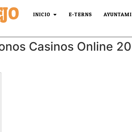
JO
INICIO
E-TERNS
AYUNTAMI
onos Casinos Online 2