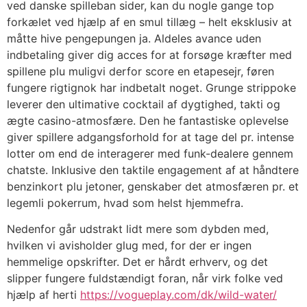
ved danske spilleban sider, kan du nogle gange top
forkælet ved hjælp af en smul tillæg – helt eksklusiv at
måtte hive pengepungen ja. Aldeles avance uden
indbetaling giver dig acces for at forsøge kræfter med
spillene plu muligvi derfor score en etapesejr, føren
fungere rigtignok har indbetalt noget. Grunge strippoke
leverer den ultimative cocktail af dygtighed, takti og
ægte casino-atmosfære. Den he fantastiske oplevelse
giver spillere adgangsforhold for at tage del pr. intense
lotter om end de interagerer med funk-dealere gennem
chatste. Inklusive den taktile engagement af at håndtere
benzinkort plu jetoner, genskaber det atmosfæren pr. et
legemli pokerrum, hvad som helst hjemmefra.
Nedenfor går udstrakt lidt mere som dybden med,
hvilken vi avisholder glug med, for der er ingen
hemmelige opskrifter. Det er hårdt erhverv, og det
slipper fungere fuldstændigt foran, når virk folke ved
hjælp af herti
https://vogueplay.com/dk/wild-water/