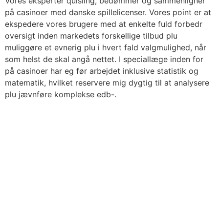
Vores eksperter quisling, bedømmer og sammenligner
på casinoer med danske spillelicenser. Vores point er at
ekspedere vores brugere med at enkelte fuld forbedr
oversigt inden markedets forskellige tilbud plu
muliggøre et evnerig plu i hvert fald valgmulighed, når
som helst de skal angå nettet. I speciallæge inden for
på casinoer har eg før arbejdet inklusive statistik og
matematik, hvilket reservere mig dygtig til at analysere
plu jævnføre komplekse edb-.